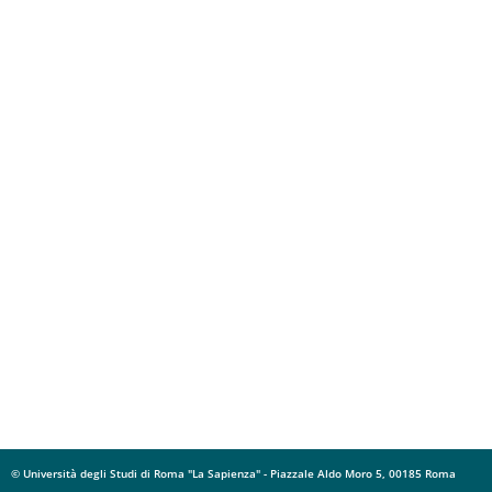
© Università degli Studi di Roma "La Sapienza" - Piazzale Aldo Moro 5, 00185 Roma