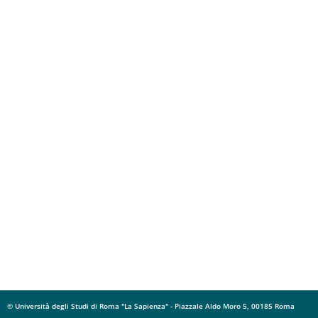
© Università degli Studi di Roma "La Sapienza" - Piazzale Aldo Moro 5, 00185 Roma