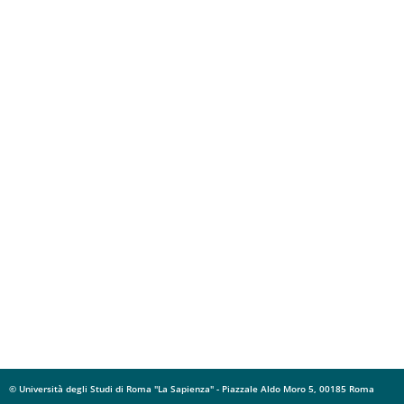
© Università degli Studi di Roma "La Sapienza" - Piazzale Aldo Moro 5, 00185 Roma