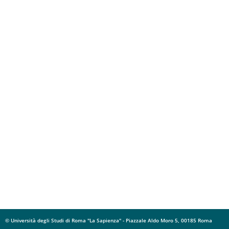
© Università degli Studi di Roma "La Sapienza" - Piazzale Aldo Moro 5, 00185 Roma