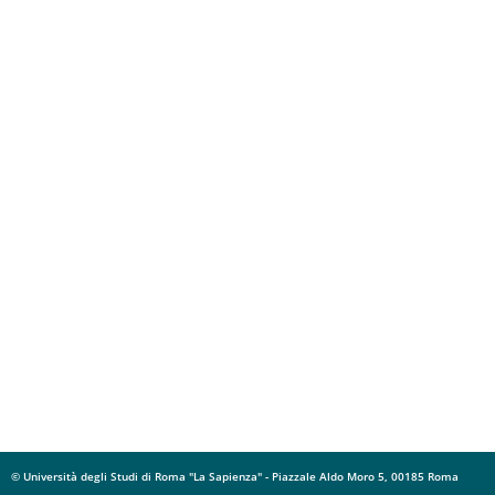
© Università degli Studi di Roma "La Sapienza" - Piazzale Aldo Moro 5, 00185 Roma