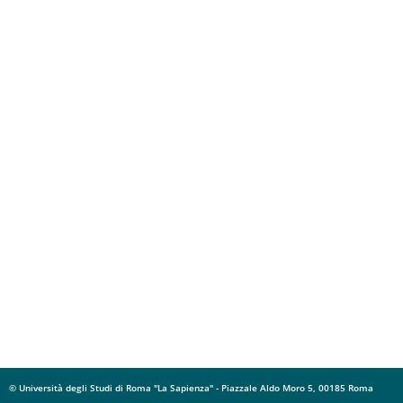
© Università degli Studi di Roma "La Sapienza" - Piazzale Aldo Moro 5, 00185 Roma