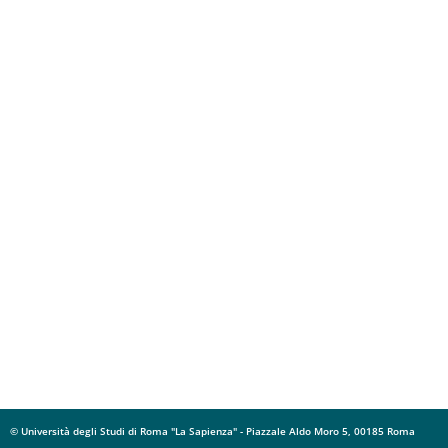
© Università degli Studi di Roma "La Sapienza" - Piazzale Aldo Moro 5, 00185 Roma