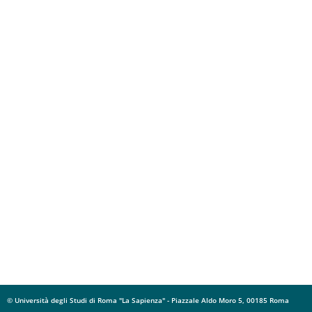
© Università degli Studi di Roma "La Sapienza" - Piazzale Aldo Moro 5, 00185 Roma