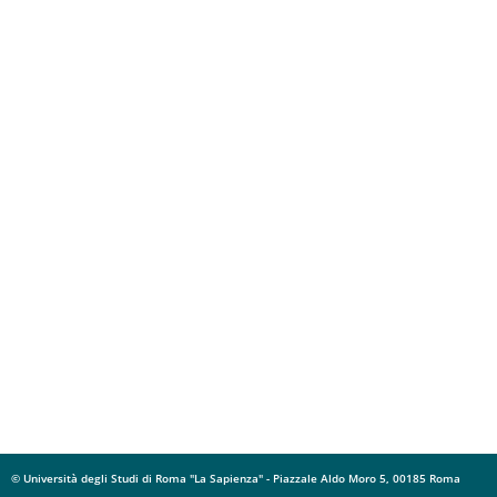
© Università degli Studi di Roma "La Sapienza" - Piazzale Aldo Moro 5, 00185 Roma