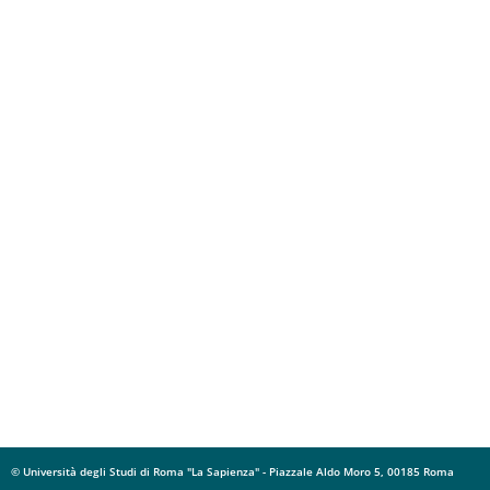
© Università degli Studi di Roma "La Sapienza" - Piazzale Aldo Moro 5, 00185 Roma