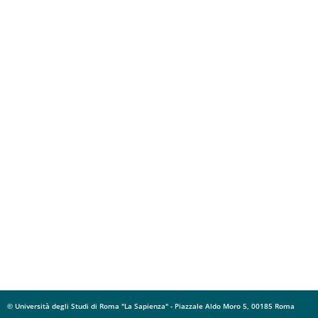
© Università degli Studi di Roma "La Sapienza" - Piazzale Aldo Moro 5, 00185 Roma