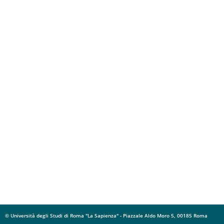
© Università degli Studi di Roma "La Sapienza" - Piazzale Aldo Moro 5, 00185 Roma