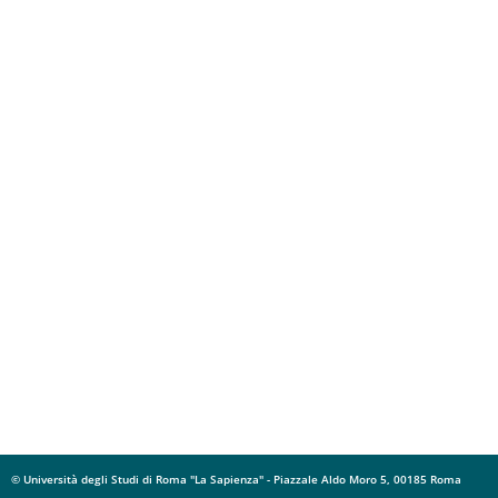
© Università degli Studi di Roma "La Sapienza" - Piazzale Aldo Moro 5, 00185 Roma