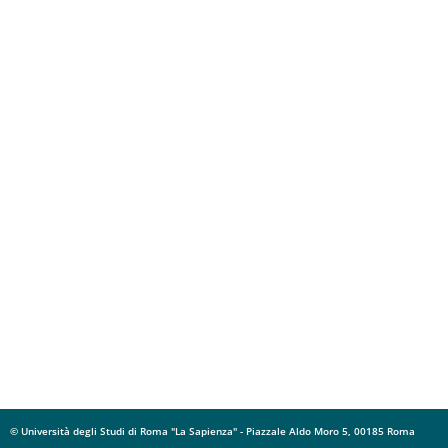
© Università degli Studi di Roma "La Sapienza" - Piazzale Aldo Moro 5, 00185 Roma