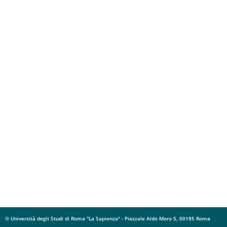
© Università degli Studi di Roma "La Sapienza" - Piazzale Aldo Moro 5, 00185 Roma