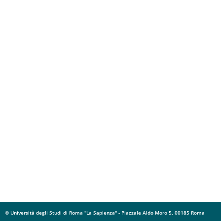
© Università degli Studi di Roma "La Sapienza" - Piazzale Aldo Moro 5, 00185 Roma