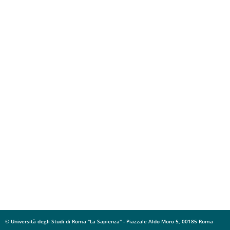
© Università degli Studi di Roma "La Sapienza" - Piazzale Aldo Moro 5, 00185 Roma