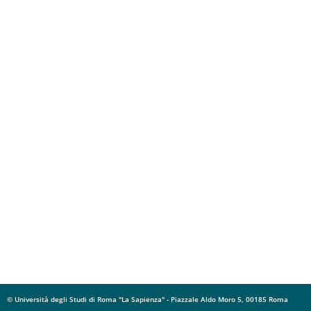
© Università degli Studi di Roma "La Sapienza" - Piazzale Aldo Moro 5, 00185 Roma