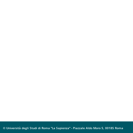
© Università degli Studi di Roma "La Sapienza" - Piazzale Aldo Moro 5, 00185 Roma