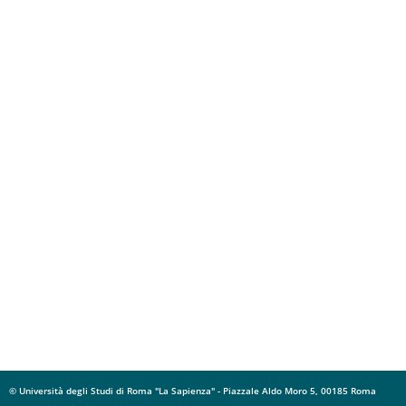
© Università degli Studi di Roma "La Sapienza" - Piazzale Aldo Moro 5, 00185 Roma