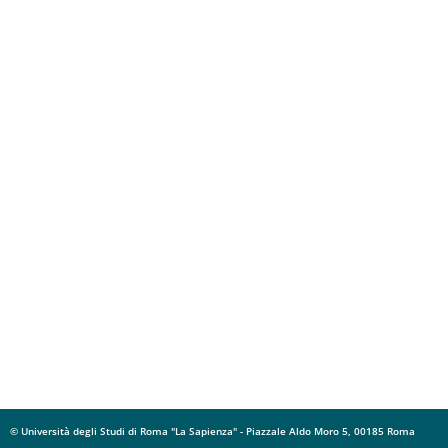
© Università degli Studi di Roma "La Sapienza" - Piazzale Aldo Moro 5, 00185 Roma