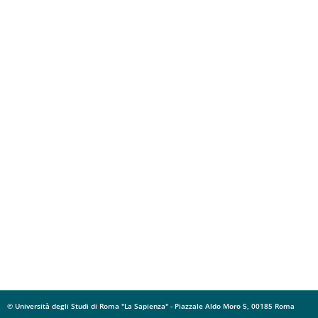
© Università degli Studi di Roma "La Sapienza" - Piazzale Aldo Moro 5, 00185 Roma