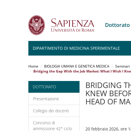
Dottorat
DIPARTIMENTO DI MEDICINA SPERIMENTALE
Salta
al
Home
BIOLOGIA UMANA E GENETICA MEDICA
Seminari
contenuto
Bridging the Gap With the Job Market: What I Wish I Kne
principale
BRIDGING TH
DOTTORATO
KNEW BEFORE
Presentazione
HEAD OF MAR
Collegio dei docenti
Concorso di
ammissione 42° ciclo
20 febbraio 2026, ore 1