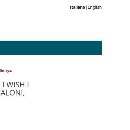
Italiano
|English
inisys.
I WISH I
CALONI,