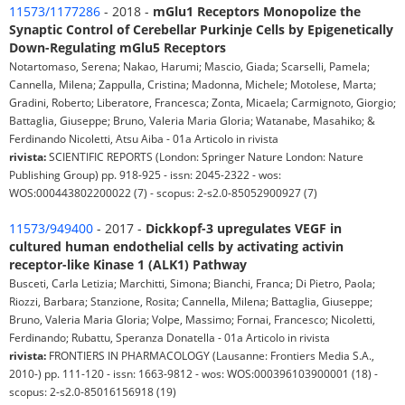
11573/1177286
- 2018 -
mGlu1 Receptors Monopolize the
Synaptic Control of Cerebellar Purkinje Cells by Epigenetically
Down-Regulating mGlu5 Receptors
Notartomaso, Serena; Nakao, Harumi; Mascio, Giada; Scarselli, Pamela;
Cannella, Milena; Zappulla, Cristina; Madonna, Michele; Motolese, Marta;
Gradini, Roberto; Liberatore, Francesca; Zonta, Micaela; Carmignoto, Giorgio;
Battaglia, Giuseppe; Bruno, Valeria Maria Gloria; Watanabe, Masahiko; &
Ferdinando Nicoletti, Atsu Aiba - 01a Articolo in rivista
rivista:
SCIENTIFIC REPORTS (London: Springer Nature London: Nature
Publishing Group) pp. 918-925 - issn: 2045-2322 - wos:
WOS:000443802200022 (7) - scopus: 2-s2.0-85052900927 (7)
11573/949400
- 2017 -
Dickkopf-3 upregulates VEGF in
cultured human endothelial cells by activating activin
receptor-like Kinase 1 (ALK1) Pathway
Busceti, Carla Letizia; Marchitti, Simona; Bianchi, Franca; Di Pietro, Paola;
Riozzi, Barbara; Stanzione, Rosita; Cannella, Milena; Battaglia, Giuseppe;
Bruno, Valeria Maria Gloria; Volpe, Massimo; Fornai, Francesco; Nicoletti,
Ferdinando; Rubattu, Speranza Donatella - 01a Articolo in rivista
rivista:
FRONTIERS IN PHARMACOLOGY (Lausanne: Frontiers Media S.A.,
2010-) pp. 111-120 - issn: 1663-9812 - wos: WOS:000396103900001 (18) -
scopus: 2-s2.0-85016156918 (19)