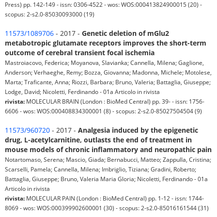
Press) pp. 142-149 - issn: 0306-4522 - wos: WOS:000413824900015 (20) -
scopus: 2-s2.0-85030093000 (19)
11573/1089706
- 2017 -
Genetic deletion of mGlu2
metabotropic glutamate receptors improves the short-term
outcome of cerebral transient focal ischemia
Mastroiacovo, Federica; Moyanova, Slavianka; Cannella, Milena; Gaglione,
Anderson; Verhaeghe, Remy; Bozza, Giovanna; Madonna, Michele; Motolese,
Marta; Traficante, Anna; Riozzi, Barbara; Bruno, Valeria; Battaglia, Giuseppe;
Lodge, David; Nicoletti, Ferdinando - 01a Articolo in rivista
rivista:
MOLECULAR BRAIN (London : BioMed Central) pp. 39- - issn: 1756-
6606 - wos: WOS:000408834300001 (8) - scopus: 2-s2.0-85027504504 (9)
11573/960720
- 2017 -
Analgesia induced by the epigenetic
drug, L-acetylcarnitine, outlasts the end of treatment in
mouse models of chronic inflammatory and neuropathic pain
Notartomaso, Serena; Mascio, Giada; Bernabucci, Matteo; Zappulla, Cristina;
Scarselli, Pamela; Cannella, Milena; Imbriglio, Tiziana; Gradini, Roberto;
Battaglia, Giuseppe; Bruno, Valeria Maria Gloria; Nicoletti, Ferdinando - 01a
Articolo in rivista
rivista:
MOLECULAR PAIN (London : BioMed Central) pp. 1-12 - issn: 1744-
8069 - wos: WOS:000399902600001 (30) - scopus: 2-s2.0-85016161544 (31)