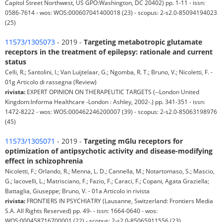
Capitol Street Northwest, US GPO:Washington, DC 20402) pp. 1-11 - issn:
0586-7614 - wos: WOS:000607041400018 (23) - scopus: 2-s2.0-85094194023
(25)
11573/1305073
- 2019 -
Targeting metabotropic glutamate
receptors in the treatment of epilepsy: rationale and current
status
Celli, R.; Santolini, I.; Van Luijtelaar, G.; Ngomba, R. T.; Bruno, V.; Nicoletti, F. -
01g Articolo di rassegna (Review)
rivista:
EXPERT OPINION ON THERAPEUTIC TARGETS (--London United
Kingdom:Informa Healthcare -London : Ashley, 2002-.) pp. 341-351 - issn:
1472-8222 - wos: WOS:000462246200007 (39) - scopus: 2-s2.0-85063198976
(45)
11573/1305071
- 2019 -
Targeting mGlu receptors for
optimization of antipsychotic activity and disease-modifying
effect in schizophrenia
Nicoletti, F.; Orlando, R.; Menna, L. D.; Cannella, M.; Notartomaso, S.; Mascio,
G.; Iacovelli, L.; Matrisciano, F.; Fazio, F.; Caraci, F.; Copani, Agata Graziella;
Battaglia, Giuseppe; Bruno, V. - 01a Articolo in rivista
rivista:
FRONTIERS IN PSYCHIATRY (Lausanne, Switzerland: Frontiers Media
S.A. All Rights Reserved) pp. 49- - issn: 1664-0640 - wos:
WOS:000458716700001 (22) - scopus: 2-s2.0-85065911556 (23)