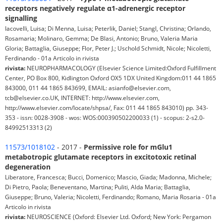
receptors negatively regulate α1-adrenergic receptor
signalling
Iacovelli, Luisa; Di Menna, Luisa; Peterlik, Daniel; Stangl, Christina; Orlando,
Rosamaria; Molinaro, Gemma; De Blasi, Antonio; Bruno, Valeria Maria
Gloria; Battaglia, Giuseppe; Flor, Peter J.; Uschold Schmidt, Nicole; Nicoletti,
Ferdinando - 01a Articolo in rivista
rivista:
NEUROPHARMACOLOGY (Elsevier Science Limited:Oxford Fulfillment
Center, PO Box 800, Kidlington Oxford OX5 1DX United Kingdom:011 44 1865
843000, 011 44 1865 843699, EMAIL: asianfo@elsevier.com,
tcb@elsevier.co.UK, INTERNET: http://www.elsevier.com,
http://www.elsevier.com/locate/shpsa/, Fax: 011 44 1865 843010) pp. 343-
353 - issn: 0028-3908 - wos: WOS:000390502200033 (1) - scopus: 2-s2.0-
84992513313 (2)
11573/1018102
- 2017 -
Permissive role for mGlu1
metabotropic glutamate receptors in excitotoxic retinal
degeneration
Liberatore, Francesca; Bucci, Domenico; Mascio, Giada; Madonna, Michele;
Di Pietro, Paola; Beneventano, Martina; Puliti, Alda Maria; Battaglia,
Giuseppe; Bruno, Valeria; Nicoletti, Ferdinando; Romano, Maria Rosaria - 01a
Articolo in rivista
rivista:
NEUROSCIENCE (Oxford: Elsevier Ltd. Oxford; New York: Pergamon