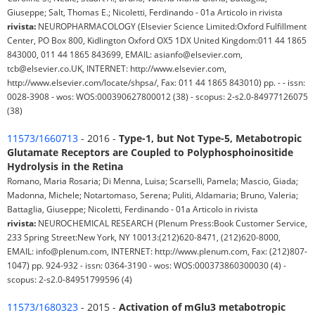
Giuseppe; Salt, Thomas E.; Nicoletti, Ferdinando - 01a Articolo in rivista
rivista:
NEUROPHARMACOLOGY (Elsevier Science Limited:Oxford Fulfillment
Center, PO Box 800, Kidlington Oxford OX5 1DX United Kingdom:011 44 1865
843000, 011 44 1865 843699, EMAIL: asianfo@elsevier.com,
tcb@elsevier.co.UK, INTERNET: http://www.elsevier.com,
http://www.elsevier.com/locate/shpsa/, Fax: 011 44 1865 843010) pp. - - issn:
0028-3908 - wos: WOS:000390627800012 (38) - scopus: 2-s2.0-84977126075
(38)
11573/1660713
- 2016 -
Type-1, but Not Type-5, Metabotropic
Glutamate Receptors are Coupled to Polyphosphoinositide
Hydrolysis in the Retina
Romano, Maria Rosaria; Di Menna, Luisa; Scarselli, Pamela; Mascio, Giada;
Madonna, Michele; Notartomaso, Serena; Puliti, Aldamaria; Bruno, Valeria;
Battaglia, Giuseppe; Nicoletti, Ferdinando - 01a Articolo in rivista
rivista:
NEUROCHEMICAL RESEARCH (Plenum Press:Book Customer Service,
233 Spring Street:New York, NY 10013:(212)620-8471, (212)620-8000,
EMAIL: info@plenum.com, INTERNET: http://www.plenum.com, Fax: (212)807-
1047) pp. 924-932 - issn: 0364-3190 - wos: WOS:000373860300030 (4) -
scopus: 2-s2.0-84951799596 (4)
11573/1680323
- 2015 -
Activation of mGlu3 metabotropic