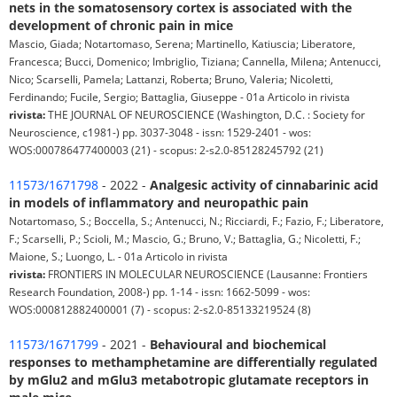
nets in the somatosensory cortex is associated with the
development of chronic pain in mice
Mascio, Giada; Notartomaso, Serena; Martinello, Katiuscia; Liberatore,
Francesca; Bucci, Domenico; Imbriglio, Tiziana; Cannella, Milena; Antenucci,
Nico; Scarselli, Pamela; Lattanzi, Roberta; Bruno, Valeria; Nicoletti,
Ferdinando; Fucile, Sergio; Battaglia, Giuseppe - 01a Articolo in rivista
rivista:
THE JOURNAL OF NEUROSCIENCE (Washington, D.C. : Society for
Neuroscience, c1981-) pp. 3037-3048 - issn: 1529-2401 - wos:
WOS:000786477400003 (21) - scopus: 2-s2.0-85128245792 (21)
11573/1671798
- 2022 -
Analgesic activity of cinnabarinic acid
in models of inflammatory and neuropathic pain
Notartomaso, S.; Boccella, S.; Antenucci, N.; Ricciardi, F.; Fazio, F.; Liberatore,
F.; Scarselli, P.; Scioli, M.; Mascio, G.; Bruno, V.; Battaglia, G.; Nicoletti, F.;
Maione, S.; Luongo, L. - 01a Articolo in rivista
rivista:
FRONTIERS IN MOLECULAR NEUROSCIENCE (Lausanne: Frontiers
Research Foundation, 2008-) pp. 1-14 - issn: 1662-5099 - wos:
WOS:000812882400001 (7) - scopus: 2-s2.0-85133219524 (8)
11573/1671799
- 2021 -
Behavioural and biochemical
responses to methamphetamine are differentially regulated
by mGlu2 and mGlu3 metabotropic glutamate receptors in