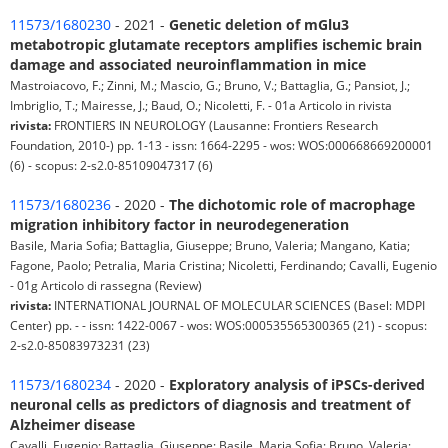
11573/1680230
- 2021 -
Genetic deletion of mGlu3
metabotropic glutamate receptors amplifies ischemic brain
damage and associated neuroinflammation in mice
Mastroiacovo, F.; Zinni, M.; Mascio, G.; Bruno, V.; Battaglia, G.; Pansiot, J.;
Imbriglio, T.; Mairesse, J.; Baud, O.; Nicoletti, F. - 01a Articolo in rivista
rivista:
FRONTIERS IN NEUROLOGY (Lausanne: Frontiers Research
Foundation, 2010-) pp. 1-13 - issn: 1664-2295 - wos: WOS:000668669200001
(6) - scopus: 2-s2.0-85109047317 (6)
11573/1680236
- 2020 -
The dichotomic role of macrophage
migration inhibitory factor in neurodegeneration
Basile, Maria Sofia; Battaglia, Giuseppe; Bruno, Valeria; Mangano, Katia;
Fagone, Paolo; Petralia, Maria Cristina; Nicoletti, Ferdinando; Cavalli, Eugenio
- 01g Articolo di rassegna (Review)
rivista:
INTERNATIONAL JOURNAL OF MOLECULAR SCIENCES (Basel: MDPI
Center) pp. - - issn: 1422-0067 - wos: WOS:000535565300365 (21) - scopus:
2-s2.0-85083973231 (23)
11573/1680234
- 2020 -
Exploratory analysis of iPSCs-derived
neuronal cells as predictors of diagnosis and treatment of
Alzheimer disease
Cavalli, Eugenio; Battaglia, Giuseppe; Basile, Maria Sofia; Bruno, Valeria;