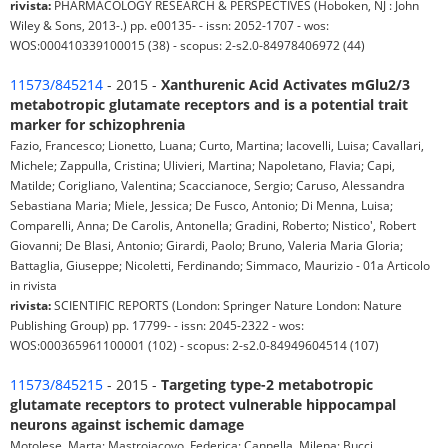
rivista:
PHARMACOLOGY RESEARCH & PERSPECTIVES (Hoboken, NJ : John
Wiley & Sons, 2013-.) pp. e00135- - issn: 2052-1707 - wos:
WOS:000410339100015 (38) - scopus: 2-s2.0-84978406972 (44)
11573/845214
- 2015 -
Xanthurenic Acid Activates mGlu2/3
metabotropic glutamate receptors and is a potential trait
marker for schizophrenia
Fazio, Francesco; Lionetto, Luana; Curto, Martina; Iacovelli, Luisa; Cavallari,
Michele; Zappulla, Cristina; Ulivieri, Martina; Napoletano, Flavia; Capi,
Matilde; Corigliano, Valentina; Scaccianoce, Sergio; Caruso, Alessandra
Sebastiana Maria; Miele, Jessica; De Fusco, Antonio; Di Menna, Luisa;
Comparelli, Anna; De Carolis, Antonella; Gradini, Roberto; Nistico', Robert
Giovanni; De Blasi, Antonio; Girardi, Paolo; Bruno, Valeria Maria Gloria;
Battaglia, Giuseppe; Nicoletti, Ferdinando; Simmaco, Maurizio - 01a Articolo
in rivista
rivista:
SCIENTIFIC REPORTS (London: Springer Nature London: Nature
Publishing Group) pp. 17799- - issn: 2045-2322 - wos:
WOS:000365961100001 (102) - scopus: 2-s2.0-84949604514 (107)
11573/845215
- 2015 -
Targeting type-2 metabotropic
glutamate receptors to protect vulnerable hippocampal
neurons against ischemic damage
Motolese, Marta; Mastroiacovo, Federica; Cannella, Milena; Bucci,