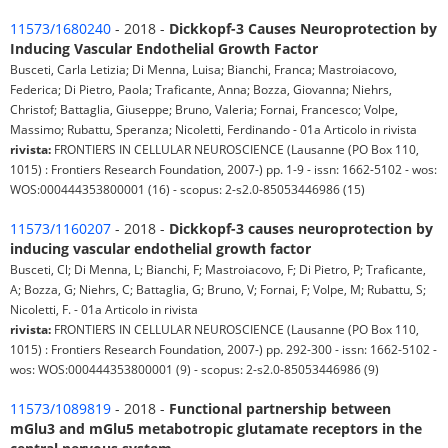
11573/1680240
- 2018 -
Dickkopf-3 Causes Neuroprotection by
Inducing Vascular Endothelial Growth Factor
Busceti, Carla Letizia; Di Menna, Luisa; Bianchi, Franca; Mastroiacovo,
Federica; Di Pietro, Paola; Traficante, Anna; Bozza, Giovanna; Niehrs,
Christof; Battaglia, Giuseppe; Bruno, Valeria; Fornai, Francesco; Volpe,
Massimo; Rubattu, Speranza; Nicoletti, Ferdinando - 01a Articolo in rivista
rivista:
FRONTIERS IN CELLULAR NEUROSCIENCE (Lausanne (PO Box 110,
1015) : Frontiers Research Foundation, 2007-) pp. 1-9 - issn: 1662-5102 - wos:
WOS:000444353800001 (16) - scopus: 2-s2.0-85053446986 (15)
11573/1160207
- 2018 -
Dickkopf-3 causes neuroprotection by
inducing vascular endothelial growth factor
Busceti, Cl; Di Menna, L; Bianchi, F; Mastroiacovo, F; Di Pietro, P; Traficante,
A; Bozza, G; Niehrs, C; Battaglia, G; Bruno, V; Fornai, F; Volpe, M; Rubattu, S;
Nicoletti, F. - 01a Articolo in rivista
rivista:
FRONTIERS IN CELLULAR NEUROSCIENCE (Lausanne (PO Box 110,
1015) : Frontiers Research Foundation, 2007-) pp. 292-300 - issn: 1662-5102 -
wos: WOS:000444353800001 (9) - scopus: 2-s2.0-85053446986 (9)
11573/1089819
- 2018 -
Functional partnership between
mGlu3 and mGlu5 metabotropic glutamate receptors in the