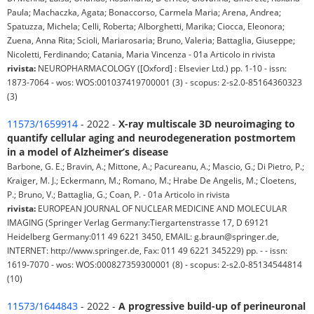
Paula; Machaczka, Agata; Bonaccorso, Carmela Maria; Arena, Andrea;
Spatuzza, Michela; Celli, Roberta; Alborghetti, Marika; Ciocca, Eleonora;
Zuena, Anna Rita; Scioli, Mariarosaria; Bruno, Valeria; Battaglia, Giuseppe;
Nicoletti, Ferdinando; Catania, Maria Vincenza - 01a Articolo in rivista
rivista:
NEUROPHARMACOLOGY ([Oxford] : Elsevier Ltd.) pp. 1-10 - issn:
1873-7064 - wos: WOS:001037419700001 (3) - scopus: 2-s2.0-85164360323
(3)
11573/1659914
- 2022 -
X-ray multiscale 3D neuroimaging to
quantify cellular aging and neurodegeneration postmortem
in a model of Alzheimer’s disease
Barbone, G. E.; Bravin, A.; Mittone, A.; Pacureanu, A.; Mascio, G.; Di Pietro, P.;
Kraiger, M. J.; Eckermann, M.; Romano, M.; Hrabe De Angelis, M.; Cloetens,
P.; Bruno, V.; Battaglia, G.; Coan, P. - 01a Articolo in rivista
rivista:
EUROPEAN JOURNAL OF NUCLEAR MEDICINE AND MOLECULAR
IMAGING (Springer Verlag Germany:Tiergartenstrasse 17, D 69121
Heidelberg Germany:011 49 6221 3450, EMAIL: g.braun@springer.de,
INTERNET: http://www.springer.de, Fax: 011 49 6221 345229) pp. - - issn:
1619-7070 - wos: WOS:000827359300001 (8) - scopus: 2-s2.0-85134544814
(10)
11573/1644843
- 2022 -
A progressive build-up of perineuronal