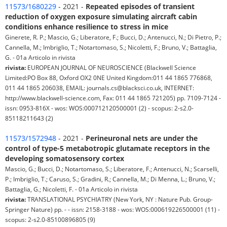
11573/1680229
- 2021 -
Repeated episodes of transient
reduction of oxygen exposure simulating aircraft cabin
conditions enhance resilience to stress in mice
Ginerete, R. P.; Mascio, G.; Liberatore, F.; Bucci, D.; Antenucci, N.; Di Pietro, P.;
Cannella, M.; Imbriglio, T.; Notartomaso, S.; Nicoletti, F.; Bruno, V.; Battaglia,
G. - 01a Articolo in rivista
rivista:
EUROPEAN JOURNAL OF NEUROSCIENCE (Blackwell Science
Limited:PO Box 88, Oxford OX2 0NE United Kingdom:011 44 1865 776868,
011 44 1865 206038, EMAIL: journals.cs@blacksci.co.uk, INTERNET:
http://www.blackwell-science.com, Fax: 011 44 1865 721205) pp. 7109-7124 -
issn: 0953-816X - wos: WOS:000712120500001 (2) - scopus: 2-s2.0-
85118211643 (2)
11573/1572948
- 2021 -
Perineuronal nets are under the
control of type-5 metabotropic glutamate receptors in the
developing somatosensory cortex
Mascio, G.; Bucci, D.; Notartomaso, S.; Liberatore, F.; Antenucci, N.; Scarselli,
P.; Imbriglio, T.; Caruso, S.; Gradini, R.; Cannella, M.; Di Menna, L.; Bruno, V.;
Battaglia, G.; Nicoletti, F. - 01a Articolo in rivista
rivista:
TRANSLATIONAL PSYCHIATRY (New York, NY : Nature Pub. Group-
Springer Nature) pp. - - issn: 2158-3188 - wos: WOS:000619226500001 (11) -
scopus: 2-s2.0-85100896805 (9)