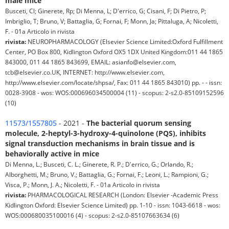
male mice
Busceti, Cl; Ginerete, Rp; Di Menna, L; D'errico, G; Cisani, F; Di Pietro, P;
Imbriglio, T; Bruno, V; Battaglia, G; Fornai, F; Monn, Ja; Pittaluga, A; Nicoletti,
F. - 01a Articolo in rivista
rivista:
NEUROPHARMACOLOGY (Elsevier Science Limited:Oxford Fulfillment
Center, PO Box 800, Kidlington Oxford OX5 1DX United Kingdom:011 44 1865
843000, 011 44 1865 843699, EMAIL: asianfo@elsevier.com,
tcb@elsevier.co.UK, INTERNET: http://www.elsevier.com,
http://www.elsevier.com/locate/shpsa/, Fax: 011 44 1865 843010) pp. - - issn:
0028-3908 - wos: WOS:000696034500004 (11) - scopus: 2-s2.0-85109152596
(10)
11573/1557805
- 2021 -
The bacterial quorum sensing
molecule, 2-heptyl-3-hydroxy-4-quinolone (PQS), inhibits
signal transduction mechanisms in brain tissue and is
behaviorally active in mice
Di Menna, L.; Busceti, C. L.; Ginerete, R. P.; D'errico, G.; Orlando, R.;
Alborghetti, M.; Bruno, V.; Battaglia, G.; Fornai, F.; Leoni, L.; Rampioni, G.;
Visca, P.; Monn, J. A.; Nicoletti, F. - 01a Articolo in rivista
rivista:
PHARMACOLOGICAL RESEARCH (London: Elsevier -Academic Press
Kidlington Oxford: Elsevier Science Limited) pp. 1-10 - issn: 1043-6618 - wos:
WOS:000680035100016 (4) - scopus: 2-s2.0-85107663634 (6)