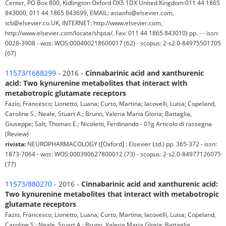
Center, PO Box 800, Kidlington Oxford OX5 1DX United Kingdom:011 44 1865
843000, 011 44 1865 843699, EMAIL: asianfo@elsevier.com,
tcb@elsevier.co.UK, INTERNET: http://www.elsevier.com,
http://www.elsevier.com/locate/shpsa/, Fax: 011 44 1865 843010) pp. - - issn:
0028-3908 - wos: WOS:000400218600017 (62) - scopus: 2-s2.0-84975501705
(67)
11573/1688299
- 2016 -
Cinnabarinic acid and xanthurenic
acid: Two kynurenine metabolites that interact with
metabotropic glutamate receptors
Fazio, Francesco; Lionetto, Luana; Curto, Martina; Iacovelli, Luisa; Copeland,
Caroline S.; Neale, Stuart A.; Bruno, Valeria Maria Gloria; Battaglia,
Giuseppe; Salt, Thomas E.; Nicoletti, Ferdinando - 01g Articolo di rassegna
(Review)
rivista:
NEUROPHARMACOLOGY ([Oxford] : Elsevier Ltd.) pp. 365-372 - issn:
1873-7064 - wos: WOS:000390627800012 (73) - scopus: 2-s2.0-84977126075
(77)
11573/880270
- 2016 -
Cinnabarinic acid and xanthurenic acid:
Two kynurenine metabolites that interact with metabotropic
glutamate receptors
Fazio, Francesco; Lionetto, Luana; Curto, Martina; Iacovelli, Luisa; Copeland,
Caroline S.; Neale, Stuart A.; Bruno, Valeria Maria Gloria; Battaglia,