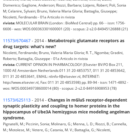
Domenico; Gaglione, Anderson; Riozzi, Barbara; Lütjens, Robert; Poli, Sonia
M; Celanire, Sylvain; Bruno, Valeria Maria Gloria; Battaglia, Giuseppe;
Nicoletti, Ferdinando - 01a Articolo in rivista
rivista:
MOLECULAR BRAIN (London : BioMed Central) pp. 66- - issn: 1756-
6606 - wos: WOS:000363301600001 (20) - scopus: 2-s2.0-84945126888 (21)
11573/670467
- 2014 -
Metabotropic glutamate receptors as
drug targets: what's new?
Nicoletti, Ferdinando; Bruno, Valeria Maria Gloria; R. T., Ngomba; Gradini,
Roberto; Battaglia, Giuseppe - 01a Articolo in rivista
rivista:
CURRENT OPINION IN PHARMACOLOGY (Elsevier BV:PO Box 211,
1000 AE Amsterdam Netherlands:011 31 20 4853757, 011 31 20 4853642,
011 31 20 4853641, EMAIL: nlinfo-f@elsevier.nl, INTERNET:
http://www.elsevier.nl, Fax: 011 31 20 4853598) pp. 89-94 - issn: 1471-4892 -
wos: WOS:000349738600014 (80) - scopus: 2-s2.0-84916908953 (78)
11573/625113
- 2014 -
Changes in mGlu5 receptor-dependent
synaptic plasticity and coupling to homer proteins in the
hippocampus of Ube3A hemizygous mice modeling angelman
syndrome.
Pignatelli, M.; Piccinin, Sonia; Molinaro, G.; Menna, L. D.; Riozzi, B.; Cannella,
M.; Motolese, M.; Vetere, G.; Catania, M. V.; Battaglia, G.; Nicoletti,