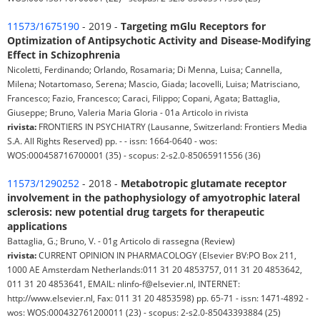
11573/1675190
- 2019 -
Targeting mGlu Receptors for
Optimization of Antipsychotic Activity and Disease-Modifying
Effect in Schizophrenia
Nicoletti, Ferdinando; Orlando, Rosamaria; Di Menna, Luisa; Cannella,
Milena; Notartomaso, Serena; Mascio, Giada; Iacovelli, Luisa; Matrisciano,
Francesco; Fazio, Francesco; Caraci, Filippo; Copani, Agata; Battaglia,
Giuseppe; Bruno, Valeria Maria Gloria - 01a Articolo in rivista
rivista:
FRONTIERS IN PSYCHIATRY (Lausanne, Switzerland: Frontiers Media
S.A. All Rights Reserved) pp. - - issn: 1664-0640 - wos:
WOS:000458716700001 (35) - scopus: 2-s2.0-85065911556 (36)
11573/1290252
- 2018 -
Metabotropic glutamate receptor
involvement in the pathophysiology of amyotrophic lateral
sclerosis: new potential drug targets for therapeutic
applications
Battaglia, G.; Bruno, V. - 01g Articolo di rassegna (Review)
rivista:
CURRENT OPINION IN PHARMACOLOGY (Elsevier BV:PO Box 211,
1000 AE Amsterdam Netherlands:011 31 20 4853757, 011 31 20 4853642,
011 31 20 4853641, EMAIL: nlinfo-f@elsevier.nl, INTERNET:
http://www.elsevier.nl, Fax: 011 31 20 4853598) pp. 65-71 - issn: 1471-4892 -
wos: WOS:000432761200011 (23) - scopus: 2-s2.0-85043393884 (25)