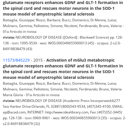
glutamate receptors enhances GDNF and GLT-1 formation in
the spinal cord and rescues motor neurons in the SOD-1
mouse model of amyotrophic lateral sclerosis
Battaglia, Giuseppe; Riozzi, Barbara; Bucci, Domenico; Di Menna, Luisa;
Molinaro, Gemma; Pallottino, Simone; Nicoletti, Ferdinando; Bruno, Valeria -
01a Articolo in rivista
rivista:
NEUROBIOLOGY OF DISEASE ([Oxford] : Blackwell Science) pp. 126-
136 - issn: 1095-953X - wos: WOS:000349655900013 (45) - scopus: 2-s2.0-
84918838479 (43)
11573/845229
- 2015 -
Activation of mGlu3 metabotropic
glutamate receptors enhances GDNF and GLT-1 formation in
the spinal cord and rescues motor neurons in the SOD-1
mouse model of amyotrophic lateral sclerosis
Battaglia, Giuseppe; Riozzi, Barbara; Bucci, Domenico; Di Menna, Luisa;
Molinaro, Gemma; Pallottino, Simone; Nicoletti, Ferdinando; Bruno, Valeria
Maria Gloria - 01a Articolo in rivista
rivista:
NEUROBIOLOGY OF DISEASE (Academic Press Incorporated:6277
Sea Harbor Drive:Orlando, FL 32887:(800)543-9534, (407)345-4100, EMAIL:
ap@acad.com, INTERNET: http://www.idealibrary.com, Fax: (407)352-3445)
pp. 126-136 - issn: 0969-9961 - wos: WOS:000349655900013 (35) - scopus: 2-
s2.0-84918838479 (32)