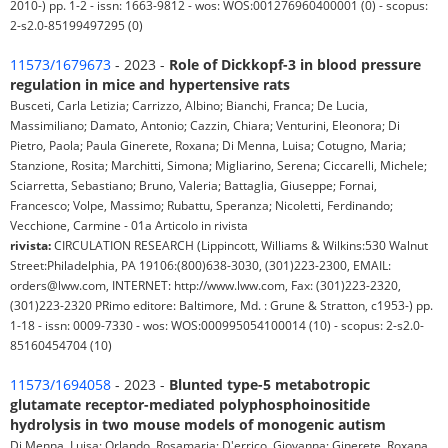
2010-) pp. 1-2 - issn: 1663-9812 - wos: WOS:001276960400001 (0) - scopus:
2-s2.0-85199497295 (0)
11573/1679673
- 2023 -
Role of Dickkopf-3 in blood pressure
regulation in mice and hypertensive rats
Busceti, Carla Letizia; Carrizzo, Albino; Bianchi, Franca; De Lucia,
Massimiliano; Damato, Antonio; Cazzin, Chiara; Venturini, Eleonora; Di
Pietro, Paola; Paula Ginerete, Roxana; Di Menna, Luisa; Cotugno, Maria;
Stanzione, Rosita; Marchitti, Simona; Migliarino, Serena; Ciccarelli, Michele;
Sciarretta, Sebastiano; Bruno, Valeria; Battaglia, Giuseppe; Fornai,
Francesco; Volpe, Massimo; Rubattu, Speranza; Nicoletti, Ferdinando;
Vecchione, Carmine - 01a Articolo in rivista
rivista:
CIRCULATION RESEARCH (Lippincott, Williams & Wilkins:530 Walnut
Street:Philadelphia, PA 19106:(800)638-3030, (301)223-2300, EMAIL:
orders@lww.com, INTERNET: http://www.lww.com, Fax: (301)223-2320,
(301)223-2320 PRimo editore: Baltimore, Md. : Grune & Stratton, c1953-) pp.
1-18 - issn: 0009-7330 - wos: WOS:000995054100014 (10) - scopus: 2-s2.0-
85160454704 (10)
11573/1694058
- 2023 -
Blunted type-5 metabotropic
glutamate receptor-mediated polyphosphoinositide
hydrolysis in two mouse models of monogenic autism
Di Menna, Luisa; Orlando, Rosamaria; D'errico, Giovanna; Ginerete, Roxana