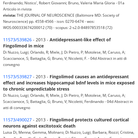
Ferdinando; Nistico', Robert Giovanni; Bruno, Valeria Maria Gloria - 01a
Articolo in rivista
rivista:
THE JOURNAL OF NEUROSCIENCE (Baltimore MD: Society of
Neuroscience) pp. 4558-4566 - issn: 0270-6474 - wos:
WOS:000333674200012 (70) - scopus: 2-s2.0-84897853518 (72)
11573/539826
- 2013 -
Antidepressant-like effect of
Fingolimod in mice
Di Nuzzo, Luigi; Orlando, R; Miele, J; Di Pietro, P; Motolese, M; Caruso, A;
Scaccianoce, S; Battaglia, G; Bruno, V; Nicoletti, F. - 04d Abstract in atti di
convegno
11573/539827
- 2013 -
Fingolimod causes an antidepressant
effect and increases hippocampal bdnf levels in mice exposed
to chronic unpredictable stress
Di Nuzzo, Luigi; Orlando, R; Miele, J; Di Pietro, P; Motolese, M; Caruso, A;
Scaccianoce, S; Battaglia, G; Bruno, V; Nicoletti, Ferdinando - 04d Abstract in
atti di convegno
11573/490027
- 2013 -
Fingolimod protects cultured cortical
neurons against excitotoxic death
Luisa Di, Menna; Gemma, Molinaro; Di Nuzzo, Luigi; Barbara, Riozzi; Cristina,