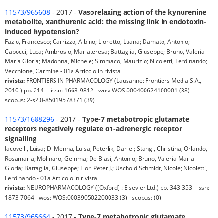
11573/965608
- 2017 -
Vasorelaxing action of the kynurenine
metabolite, xanthurenic acid: the missing link in endotoxin-
induced hypotension?
Fazio, Francesco; Carrizzo, Albino; Lionetto, Luana; Damato, Antonio;
Capocci, Luca; Ambrosio, Mariateresa; Battaglia, Giuseppe; Bruno, Valeria
Maria Gloria; Madonna, Michele; Simmaco, Maurizio; Nicoletti, Ferdinando;
Vecchione, Carmine - 01a Articolo in rivista
rivista:
FRONTIERS IN PHARMACOLOGY (Lausanne: Frontiers Media S.A.,
2010-) pp. 214- - issn: 1663-9812 - wos: WOS:000400624100001 (38) -
scopus: 2-s2.0-85019578371 (39)
11573/1688296
- 2017 -
Type-7 metabotropic glutamate
receptors negatively regulate α1-adrenergic receptor
signalling
Iacovelli, Luisa; Di Menna, Luisa; Peterlik, Daniel; Stangl, Christina; Orlando,
Rosamaria; Molinaro, Gemma; De Blasi, Antonio; Bruno, Valeria Maria
Gloria; Battaglia, Giuseppe; Flor, Peter J.; Uschold Schmidt, Nicole; Nicoletti,
Ferdinando - 01a Articolo in rivista
rivista:
NEUROPHARMACOLOGY ([Oxford] : Elsevier Ltd.) pp. 343-353 - issn:
1873-7064 - wos: WOS:000390502200033 (3) - scopus: (0)
11573/965664
- 2017 -
Type-7 metabotropic glutamate