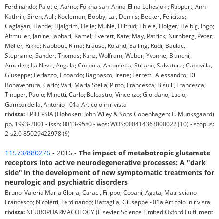
Ferdinando; Palotie, Aarno; Folkhälsan, Anna-Elina Lehesjoki; Ruppert, Ann-
Kathrin; Siren, Auli; Koeleman, Bobby; Lal, Dennis; Becker, Felicitas;
Caglayan, Hande; Hjalgrim, Helle; Muhle, Hiltrud; Thiele, Holger; Helbig, Ingo;
Altmuller, Janine; Jabbari, Kamel; Everett, Kate; May, Patrick; Nurnberg, Peter;
Møller, Rikke; Nabbout, Rima; Krause, Roland; Balling, Rudi; Baulac,
Stephanie; Sander, Thomas; Kunz, Wolfram; Weber, Yvonne; Bianchi,
Amedeo; La Neve, Angela; Coppola, Antonietta; Striano, Salvatore; Capovilla,
Giuseppe; Ferlazzo, Edoardo; Bagnasco, Irene; Ferretti, Alessandro; Di
Bonaventura, Carlo; Vari, Maria Stella; Pinto, Francesca; Bisulli, Francesca;
Tinuper, Paolo; Minetti, Carlo; Belcastro, Vincenzo; Giordano, Lucio;
Gambardella, Antonio - 01a Articolo in rivista
rivista:
EPILEPSIA (Hoboken: John Wiley & Sons Copenhagen: E. Munksgaard)
pp. 1993-2001 - issn: 0013-9580 - wos: WOS:000414363000022 (10) - scopus:
2-s2.0-85029422978 (9)
11573/880276
- 2016 -
The impact of metabotropic glutamate
receptors into active neurodegenerative processes: A "dark
side" in the development of new symptomatic treatments for
neurologic and psychiatric disorders
Bruno, Valeria Maria Gloria; Caraci, Filippo; Copani, Agata; Matrisciano,
Francesco; Nicoletti, Ferdinando; Battaglia, Giuseppe - 01a Articolo in rivista
rivista:
NEUROPHARMACOLOGY (Elsevier Science Limited:Oxford Fulfillment