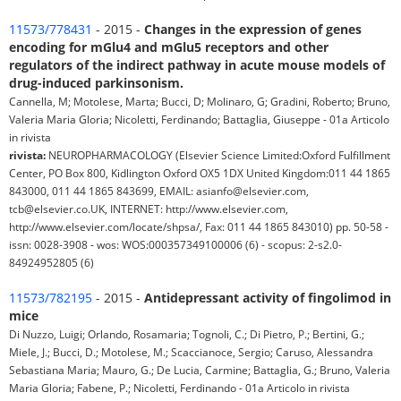
11573/778431
- 2015 -
Changes in the expression of genes
encoding for mGlu4 and mGlu5 receptors and other
regulators of the indirect pathway in acute mouse models of
drug-induced parkinsonism.
Cannella, M; Motolese, Marta; Bucci, D; Molinaro, G; Gradini, Roberto; Bruno,
Valeria Maria Gloria; Nicoletti, Ferdinando; Battaglia, Giuseppe - 01a Articolo
in rivista
rivista:
NEUROPHARMACOLOGY (Elsevier Science Limited:Oxford Fulfillment
Center, PO Box 800, Kidlington Oxford OX5 1DX United Kingdom:011 44 1865
843000, 011 44 1865 843699, EMAIL: asianfo@elsevier.com,
tcb@elsevier.co.UK, INTERNET: http://www.elsevier.com,
http://www.elsevier.com/locate/shpsa/, Fax: 011 44 1865 843010) pp. 50-58 -
issn: 0028-3908 - wos: WOS:000357349100006 (6) - scopus: 2-s2.0-
84924952805 (6)
11573/782195
- 2015 -
Antidepressant activity of fingolimod in
mice
Di Nuzzo, Luigi; Orlando, Rosamaria; Tognoli, C.; Di Pietro, P.; Bertini, G.;
Miele, J.; Bucci, D.; Motolese, M.; Scaccianoce, Sergio; Caruso, Alessandra
Sebastiana Maria; Mauro, G.; De Lucia, Carmine; Battaglia, G.; Bruno, Valeria
Maria Gloria; Fabene, P.; Nicoletti, Ferdinando - 01a Articolo in rivista