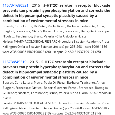
11573/1680321
- 2015 -
5-HT(2C) serotonin receptor blockade
prevents tau protein hyperphosphorylation and corrects the
defect in hippocampal synaptic plasticity caused by a
combination of environmental stressors in mice
Busceti, Carla Letizia; Di Pietro, Paola; Riozzi, Barbara; Traficante, Anna;
Biagioni, Francesca; Nisticò, Robert; Fornai, Francesco; Battaglia, Giuseppe;
Nicoletti, Ferdinando; Bruno, Valeria - 01a Articolo in rivista
rivista:
PHARMACOLOGICAL RESEARCH (London: Elsevier -Academic Press
Kidlington Oxford: Elsevier Science Limited) pp. 258-268 - issn: 1096-1186 -
wos: WOS:000361580100028 (26) - scopus: 2-s2.0-84937109121 (25)
11573/845219
- 2015 -
5-HT
2C
serotonin receptor blockade
prevents tau protein hyperphosphorylation and corrects the
defect in hippocampal synaptic plasticity caused by a
combination of environmental stressors in mice
Busceti, Carla Letizia; Pietro, Paola Di; Riozzi, Barbara; Traficante, Anna;
Biagioni, Francesca; Nistico', Robert Giovanni; Fornai, Francesco; Battaglia,
Giuseppe; Nicoletti, Ferdinando; Bruno, Valeria Maria Gloria - 01a Articolo in
rivista
rivista:
PHARMACOLOGICAL RESEARCH (London: Elsevier -Academic Press
Kidlington Oxford: Elsevier Science Limited) pp. 258-268 - issn: 1043-6618 -
wos: WOS:000361580100028 (13) - scopus: 2-s2.0-84937109121 (14)