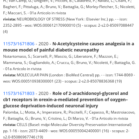
H.; Van Camp, G.; Ghiglieri, V.; Picconi, B.; Calabresi, P.; Ravasi, L.; Cisani, F.;
Bagheri, F.; Pittaluga, A.; Bruno, V.; Battaglia, G.; Morley-Fletcher, S.; Nicoletti,
F.; Maccari, S. - 01a Articolo in rivista
rivista:
NEUROBIOLOGY OF STRESS (New York : Elsevier Inc.) pp. - - issn:
2352-2895 - wos: WOS:000612170900010 (5) - scopus: 2-s2.0-85097088447
(4)
11573/1671806
- 2020 -
N-Acetylcysteine causes analgesia in a
mouse model of painful diabetic neuropathy
Notartomaso, S.; Scarselli, P.; Mascio, G.; Liberatore, F.; Mazzon, E.;
Mammana, S.; Gugliandolo, A.; Cruccu, G.; Bruno, V.; Nicoletti, F.; Battaglia, G.
- 01a Articolo in rivista
rivista:
MOLECULAR PAIN (London : BioMed Central) pp. - - issn: 1744-8069 -
wos: WOS:000510938300001 (23) - scopus: 2-s2.0-85078836368 (19)
11573/1671803
- 2020 -
Role of 2-arachidonoyl-glycerol and
cb1 receptors in orexin-a-mediated prevention of oxygen–
glucose deprivation-induced neuronal injury
Palomba, L.; Motta, A.; Imperatore, R.; Piscitelli, F.; Capasso, R.; Mastroiacovo,
F.; Battaglia, G.; Bruno, V.; Cristino, L.; Di Marzo, V. - 01a Articolo in rivista
rivista:
CELLS (Basel: mdpi-Molecular Diversity Preservation International)
pp. 1-16 - issn: 2073-4409 - wos: WOS:000550042400001 (16) - scopus: 2-
s2.0-85086967746 (19)