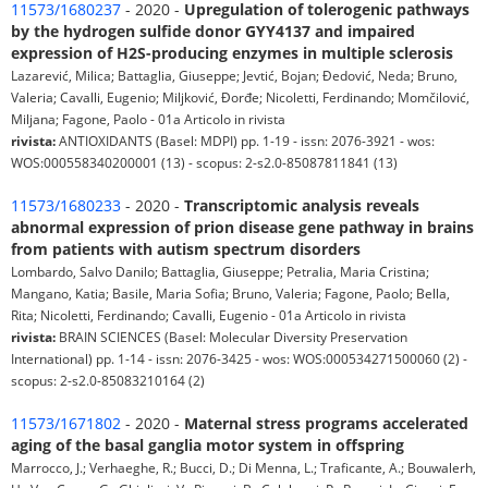
11573/1680237
- 2020 -
Upregulation of tolerogenic pathways
by the hydrogen sulfide donor GYY4137 and impaired
expression of H2S-producing enzymes in multiple sclerosis
Lazarević, Milica; Battaglia, Giuseppe; Jevtić, Bojan; Đedović, Neda; Bruno,
Valeria; Cavalli, Eugenio; Miljković, Đorđe; Nicoletti, Ferdinando; Momčilović,
Miljana; Fagone, Paolo - 01a Articolo in rivista
rivista:
ANTIOXIDANTS (Basel: MDPI) pp. 1-19 - issn: 2076-3921 - wos:
WOS:000558340200001 (13) - scopus: 2-s2.0-85087811841 (13)
11573/1680233
- 2020 -
Transcriptomic analysis reveals
abnormal expression of prion disease gene pathway in brains
from patients with autism spectrum disorders
Lombardo, Salvo Danilo; Battaglia, Giuseppe; Petralia, Maria Cristina;
Mangano, Katia; Basile, Maria Sofia; Bruno, Valeria; Fagone, Paolo; Bella,
Rita; Nicoletti, Ferdinando; Cavalli, Eugenio - 01a Articolo in rivista
rivista:
BRAIN SCIENCES (Basel: Molecular Diversity Preservation
International) pp. 1-14 - issn: 2076-3425 - wos: WOS:000534271500060 (2) -
scopus: 2-s2.0-85083210164 (2)
11573/1671802
- 2020 -
Maternal stress programs accelerated
aging of the basal ganglia motor system in offspring
Marrocco, J.; Verhaeghe, R.; Bucci, D.; Di Menna, L.; Traficante, A.; Bouwalerh,