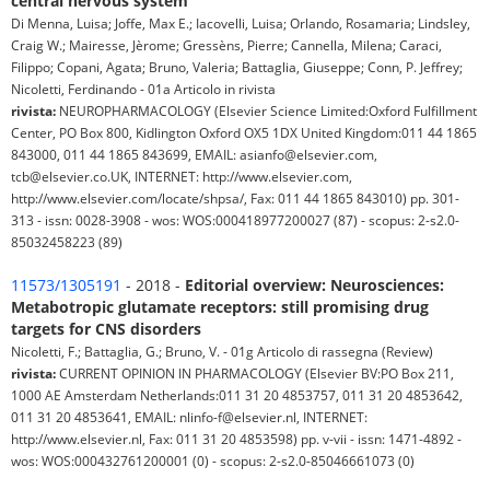
central nervous system
Di Menna, Luisa; Joffe, Max E.; Iacovelli, Luisa; Orlando, Rosamaria; Lindsley,
Craig W.; Mairesse, Jèrome; Gressèns, Pierre; Cannella, Milena; Caraci,
Filippo; Copani, Agata; Bruno, Valeria; Battaglia, Giuseppe; Conn, P. Jeffrey;
Nicoletti, Ferdinando - 01a Articolo in rivista
rivista:
NEUROPHARMACOLOGY (Elsevier Science Limited:Oxford Fulfillment
Center, PO Box 800, Kidlington Oxford OX5 1DX United Kingdom:011 44 1865
843000, 011 44 1865 843699, EMAIL: asianfo@elsevier.com,
tcb@elsevier.co.UK, INTERNET: http://www.elsevier.com,
http://www.elsevier.com/locate/shpsa/, Fax: 011 44 1865 843010) pp. 301-
313 - issn: 0028-3908 - wos: WOS:000418977200027 (87) - scopus: 2-s2.0-
85032458223 (89)
11573/1305191
- 2018 -
Editorial overview: Neurosciences:
Metabotropic glutamate receptors: still promising drug
targets for CNS disorders
Nicoletti, F.; Battaglia, G.; Bruno, V. - 01g Articolo di rassegna (Review)
rivista:
CURRENT OPINION IN PHARMACOLOGY (Elsevier BV:PO Box 211,
1000 AE Amsterdam Netherlands:011 31 20 4853757, 011 31 20 4853642,
011 31 20 4853641, EMAIL: nlinfo-f@elsevier.nl, INTERNET:
http://www.elsevier.nl, Fax: 011 31 20 4853598) pp. v-vii - issn: 1471-4892 -
wos: WOS:000432761200001 (0) - scopus: 2-s2.0-85046661073 (0)