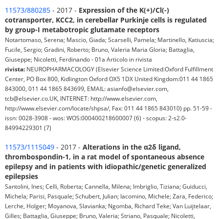
11573/880285
- 2017 -
Expression of the K(+)/Cl(-)
cotransporter, KCC2, in cerebellar Purkinje cells is regulated
by group-I metabotropic glutamate receptors
Notartomaso, Serena; Mascio, Giada; Scarselli, Pamela; Martinello, Katiuscia;
Fucile, Sergio; Gradini, Roberto; Bruno, Valeria Maria Gloria; Battaglia,
Giuseppe; Nicoletti, Ferdinando - 01a Articolo in rivista
rivista:
NEUROPHARMACOLOGY (Elsevier Science Limited:Oxford Fulfillment
Center, PO Box 800, Kidlington Oxford OX5 1DX United Kingdom:011 44 1865
843000, 011 44 1865 843699, EMAIL: asianfo@elsevier.com,
tcb@elsevier.co.UK, INTERNET: http://www.elsevier.com,
http://www.elsevier.com/locate/shpsa/, Fax: 011 44 1865 843010) pp. 51-59 -
issn: 0028-3908 - wos: WOS:000400218600007 (6) - scopus: 2-s2.0-
84994229301 (7)
11573/1115049
- 2017 -
Alterations in the α2δ ligand,
thrombospondin-1, in a rat model of spontaneous absence
epilepsy and in patients with idiopathic/genetic generalized
epilepsies
Santolini, Ines; Celli, Roberta; Cannella, Milena; Imbriglio, Tiziana; Guiducci,
Michela; Parisi, Pasquale; Schubert, Julian; Iacomino, Michele; Zara, Federico;
Lerche, Holger; Moyanova, Slavianka; Ngomba, Richard Teke; Van Luijtelaar,
Gilles; Battaglia, Giuseppe; Bruno, Valeria; Striano, Pasquale; Nicoletti,