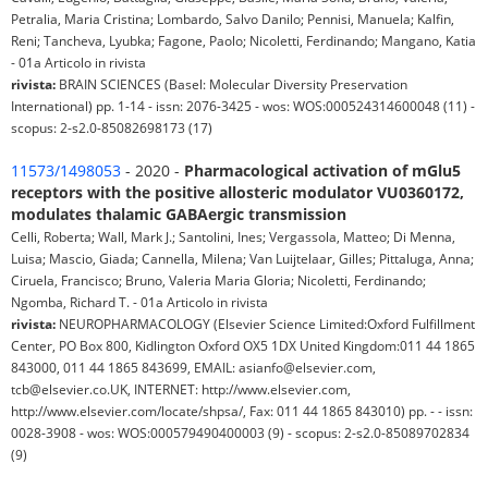
Petralia, Maria Cristina; Lombardo, Salvo Danilo; Pennisi, Manuela; Kalfin,
Reni; Tancheva, Lyubka; Fagone, Paolo; Nicoletti, Ferdinando; Mangano, Katia
- 01a Articolo in rivista
rivista:
BRAIN SCIENCES (Basel: Molecular Diversity Preservation
International) pp. 1-14 - issn: 2076-3425 - wos: WOS:000524314600048 (11) -
scopus: 2-s2.0-85082698173 (17)
11573/1498053
- 2020 -
Pharmacological activation of mGlu5
receptors with the positive allosteric modulator VU0360172,
modulates thalamic GABAergic transmission
Celli, Roberta; Wall, Mark J.; Santolini, Ines; Vergassola, Matteo; Di Menna,
Luisa; Mascio, Giada; Cannella, Milena; Van Luijtelaar, Gilles; Pittaluga, Anna;
Ciruela, Francisco; Bruno, Valeria Maria Gloria; Nicoletti, Ferdinando;
Ngomba, Richard T. - 01a Articolo in rivista
rivista:
NEUROPHARMACOLOGY (Elsevier Science Limited:Oxford Fulfillment
Center, PO Box 800, Kidlington Oxford OX5 1DX United Kingdom:011 44 1865
843000, 011 44 1865 843699, EMAIL: asianfo@elsevier.com,
tcb@elsevier.co.UK, INTERNET: http://www.elsevier.com,
http://www.elsevier.com/locate/shpsa/, Fax: 011 44 1865 843010) pp. - - issn:
0028-3908 - wos: WOS:000579490400003 (9) - scopus: 2-s2.0-85089702834
(9)