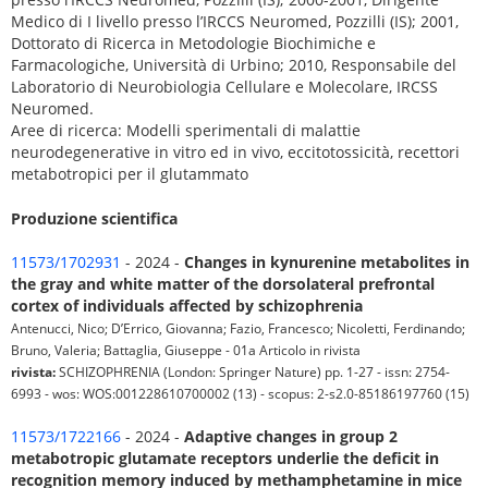
Medico di I livello presso l’IRCCS Neuromed, Pozzilli (IS); 2001,
Dottorato di Ricerca in Metodologie Biochimiche e
Farmacologiche, Università di Urbino; 2010, Responsabile del
Laboratorio di Neurobiologia Cellulare e Molecolare, IRCSS
Neuromed.
Aree di ricerca: Modelli sperimentali di malattie
neurodegenerative in vitro ed in vivo, eccitotossicità, recettori
metabotropici per il glutammato
Produzione scientifica
11573/1702931
- 2024 -
Changes in kynurenine metabolites in
the gray and white matter of the dorsolateral prefrontal
cortex of individuals affected by schizophrenia
Antenucci, Nico; D’Errico, Giovanna; Fazio, Francesco; Nicoletti, Ferdinando;
Bruno, Valeria; Battaglia, Giuseppe - 01a Articolo in rivista
rivista:
SCHIZOPHRENIA (London: Springer Nature) pp. 1-27 - issn: 2754-
6993 - wos: WOS:001228610700002 (13) - scopus: 2-s2.0-85186197760 (15)
11573/1722166
- 2024 -
Adaptive changes in group 2
metabotropic glutamate receptors underlie the deficit in
recognition memory induced by methamphetamine in mice