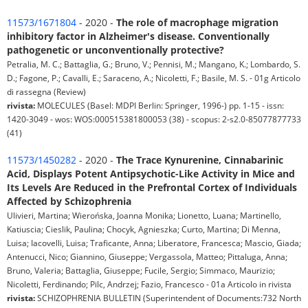
11573/1671804
- 2020 -
The role of macrophage migration
inhibitory factor in Alzheimer′s disease. Conventionally
pathogenetic or unconventionally protective?
Petralia, M. C.; Battaglia, G.; Bruno, V.; Pennisi, M.; Mangano, K.; Lombardo, S.
D.; Fagone, P.; Cavalli, E.; Saraceno, A.; Nicoletti, F.; Basile, M. S. - 01g Articolo
di rassegna (Review)
rivista:
MOLECULES (Basel: MDPI Berlin: Springer, 1996-) pp. 1-15 - issn:
1420-3049 - wos: WOS:000515381800053 (38) - scopus: 2-s2.0-85077877733
(41)
11573/1450282
- 2020 -
The Trace Kynurenine, Cinnabarinic
Acid, Displays Potent Antipsychotic-Like Activity in Mice and
Its Levels Are Reduced in the Prefrontal Cortex of Individuals
Affected by Schizophrenia
Ulivieri, Martina; Wierońska, Joanna Monika; Lionetto, Luana; Martinello,
Katiuscia; Cieslik, Paulina; Chocyk, Agnieszka; Curto, Martina; Di Menna,
Luisa; Iacovelli, Luisa; Traficante, Anna; Liberatore, Francesca; Mascio, Giada;
Antenucci, Nico; Giannino, Giuseppe; Vergassola, Matteo; Pittaluga, Anna;
Bruno, Valeria; Battaglia, Giuseppe; Fucile, Sergio; Simmaco, Maurizio;
Nicoletti, Ferdinando; Pilc, Andrzej; Fazio, Francesco - 01a Articolo in rivista
rivista:
SCHIZOPHRENIA BULLETIN (Superintendent of Documents:732 North