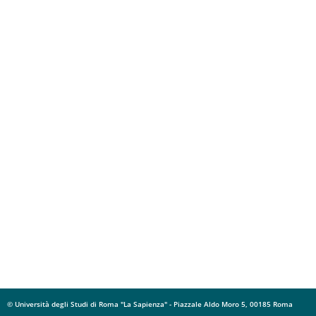
© Università degli Studi di Roma "La Sapienza" - Piazzale Aldo Moro 5, 00185 Roma