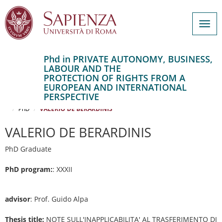
Togg
navig
Phd in PRIVATE AUTONOMY, BUSINESS,
LABOUR AND THE
Salta
PROTECTION OF RIGHTS FROM A
al
Home
EUROPEAN AND INTERNATIONAL
contenuto
PRIVATE AUTONOMY, BUSINESS, LABOUR AND THE PROTECTION OF
PERSPECTIVE
RIGHTS FROM A EUROPEAN AND INTERNATIONAL PERSPECTIVE
principale
PhD
VALERIO DE BERARDINIS
VALERIO DE BERARDINIS
PhD Graduate
PhD program:
: XXXII
advisor
: Prof. Guido Alpa
Thesis title:
NOTE SULL'INAPPLICABILITA' AL TRASFERIMENTO DI