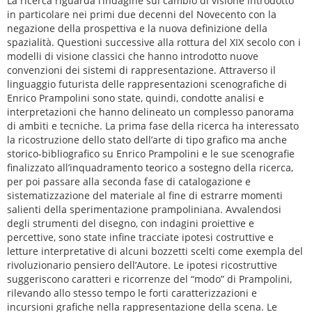
La ricerca riguarda l’indagine sul cambio di visione introdotto
in particolare nei primi due decenni del Novecento con la
negazione della prospettiva e la nuova definizione della
spazialità. Questioni successive alla rottura del XIX secolo con i
modelli di visione classici che hanno introdotto nuove
convenzioni dei sistemi di rappresentazione. Attraverso il
linguaggio futurista delle rappresentazioni scenografiche di
Enrico Prampolini sono state, quindi, condotte analisi e
interpretazioni che hanno delineato un complesso panorama
di ambiti e tecniche. La prima fase della ricerca ha interessato
la ricostruzione dello stato dell’arte di tipo grafico ma anche
storico-bibliografico su Enrico Prampolini e le sue scenografie
finalizzato all’inquadramento teorico a sostegno della ricerca,
per poi passare alla seconda fase di catalogazione e
sistematizzazione del materiale al fine di estrarre momenti
salienti della sperimentazione prampoliniana. Avvalendosi
degli strumenti del disegno, con indagini proiettive e
percettive, sono state infine tracciate ipotesi costruttive e
letture interpretative di alcuni bozzetti scelti come exempla del
rivoluzionario pensiero dell’Autore. Le ipotesi ricostruttive
suggeriscono caratteri e ricorrenze del “modo” di Prampolini,
rilevando allo stesso tempo le forti caratterizzazioni e
incursioni grafiche nella rappresentazione della scena. Le