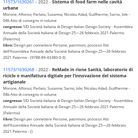
11573/1630261
- 2022 -
Sistema di food farm nelle cavità
urbane
Morone, Alfonso; Parlato, Susanna; Nicolau Adad, Guillherme; Sarno, Iole -
04b Atto di convegno in volume
congresso:
SID Società Italiana di Design Italian Design Society - Assemblea
Annuale della Società Italiana di Design 25—26 febbraio 2021 Palermo
(Palermo)
libro:
Design per connettere Persone, patrimoni, processi Atti
dell’Assemblea Annuale della Società Italiana di Design 25—26 febbraio
2021 Palermo - (9788-89-43380-0-3)
11573/1630268
- 2022 -
ReMade in rione Sanità, laboratorio di
riciclo e manifattura digitale per l’innovazione del sistema
artigianale
Morone, Alfonso; Parlato, Susanna; Sarno, Iole; Nicolau Adad, Guillherme -
04b Atto di convegno in volume
congresso:
SID Società Italiana di Design Italian Design Society - Assemblea
Annuale della Società Italiana di Design 25—26 febbraio 2021 Palermo
(Palermo)
libro:
Design per connettere Persone, patrimoni, processi Atti
dell’Assemblea Annuale della Società Italiana di Design 25—26 febbraio
2021 Palermo - ()