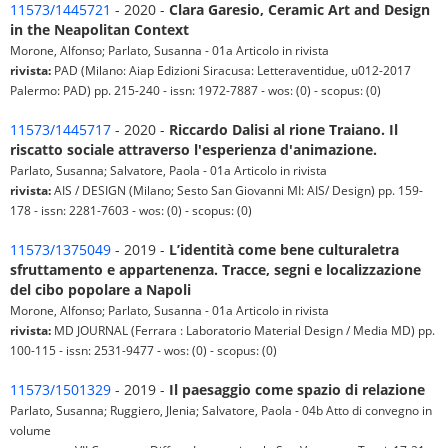
11573/1445721
- 2020 -
Clara Garesio, Ceramic Art and Design
in the Neapolitan Context
Morone, Alfonso; Parlato, Susanna - 01a Articolo in rivista
rivista:
PAD (Milano: Aiap Edizioni Siracusa: Letteraventidue, u012-2017
Palermo: PAD) pp. 215-240 - issn: 1972-7887 - wos: (0) - scopus: (0)
11573/1445717
- 2020 -
Riccardo Dalisi al rione Traiano. Il
riscatto sociale attraverso l'esperienza d'animazione.
Parlato, Susanna; Salvatore, Paola - 01a Articolo in rivista
rivista:
AIS / DESIGN (Milano; Sesto San Giovanni MI: AIS/ Design) pp. 159-
178 - issn: 2281-7603 - wos: (0) - scopus: (0)
11573/1375049
- 2019 -
L’identità come bene culturaletra
sfruttamento e appartenenza. Tracce, segni e localizzazione
del cibo popolare a Napoli
Morone, Alfonso; Parlato, Susanna - 01a Articolo in rivista
rivista:
MD JOURNAL (Ferrara : Laboratorio Material Design / Media MD) pp.
100-115 - issn: 2531-9477 - wos: (0) - scopus: (0)
11573/1501329
- 2019 -
Il paesaggio come spazio di relazione
Parlato, Susanna; Ruggiero, Jlenia; Salvatore, Paola - 04b Atto di convegno in
volume