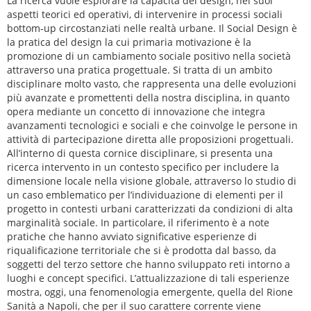
La ricerca vuole esplorare la capacità del design, nei suoi
aspetti teorici ed operativi, di intervenire in processi sociali
bottom-up circostanziati nelle realtà urbane. Il Social Design è
la pratica del design la cui primaria motivazione è la
promozione di un cambiamento sociale positivo nella società
attraverso una pratica progettuale. Si tratta di un ambito
disciplinare molto vasto, che rappresenta una delle evoluzioni
più avanzate e promettenti della nostra disciplina, in quanto
opera mediante un concetto di innovazione che integra
avanzamenti tecnologici e sociali e che coinvolge le persone in
attività di partecipazione diretta alle proposizioni progettuali.
All’interno di questa cornice disciplinare, si presenta una
ricerca intervento in un contesto specifico per includere la
dimensione locale nella visione globale, attraverso lo studio di
un caso emblematico per l’individuazione di elementi per il
progetto in contesti urbani caratterizzati da condizioni di alta
marginalità sociale. In particolare, il riferimento è a note
pratiche che hanno avviato significative esperienze di
riqualificazione territoriale che si è prodotta dal basso, da
soggetti del terzo settore che hanno sviluppato reti intorno a
luoghi e concept specifici. L’attualizzazione di tali esperienze
mostra, oggi, una fenomenologia emergente, quella del Rione
Sanità a Napoli, che per il suo carattere corrente viene