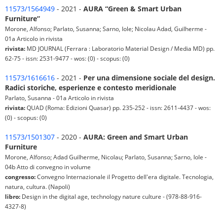
11573/1564949
- 2021 -
AURA “Green & Smart Urban
Furniture”
Morone, Alfonso; Parlato, Susanna; Sarno, Iole; Nicolau Adad, Guilherme -
01a Articolo in rivista
rivista:
MD JOURNAL (Ferrara : Laboratorio Material Design / Media MD) pp.
62-75 - issn: 2531-9477 - wos: (0) - scopus: (0)
11573/1616616
- 2021 -
Per una dimensione sociale del design.
Radici storiche, esperienze e contesto meridionale
Parlato, Susanna - 01a Articolo in rivista
rivista:
QUAD (Roma: Edizioni Quasar) pp. 235-252 - issn: 2611-4437 - wos:
(0) - scopus: (0)
11573/1501307
- 2020 -
AURA: Green and Smart Urban
Furniture
Morone, Alfonso; Adad Guilherme, Nicolau; Parlato, Susanna; Sarno, Iole -
04b Atto di convegno in volume
congresso:
Convegno Internazionale il Progetto dell'era digitale. Tecnologia,
natura, cultura. (Napoli)
libro:
Design in the digital age, technology nature culture - (978-88-916-
4327-8)