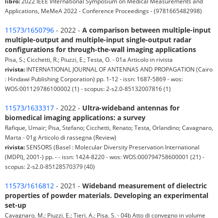
libro:
2022 IEEE International Symposium on Medical Measurements and
Applications, MeMeA 2022 - Conference Proceedings - (9781665482998)
11573/1650796
- 2022 -
A comparison between multiple-input
multiple-output and multiple-input single-output radar
configurations for through-the-wall imaging applications
Pisa, S.; Cicchetti, R.; Piuzzi, E.; Testa, O. - 01a Articolo in rivista
rivista:
INTERNATIONAL JOURNAL OF ANTENNAS AND PROPAGATION (Cairo
: Hindawi Publishing Corporation) pp. 1-12 - issn: 1687-5869 - wos:
WOS:001129786100002 (1) - scopus: 2-s2.0-85132007816 (1)
11573/1633317
- 2022 -
Ultra-wideband antennas for
biomedical imaging applications: a survey
Rafique, Umair; Pisa, Stefano; Cicchetti, Renato; Testa, Orlandino; Cavagnaro,
Marta - 01g Articolo di rassegna (Review)
rivista:
SENSORS (Basel : Molecular Diversity Preservation International
(MDPI), 2001-) pp. - - issn: 1424-8220 - wos: WOS:000794758600001 (21) -
scopus: 2-s2.0-85128570379 (40)
11573/1616812
- 2021 -
Wideband measurement of dielectric
properties of powder materials. Developing an experimental
set-up
Cavagnaro, M.; Piuzzi, E.; Tieri, A.; Pisa, S. - 04b Atto di convegno in volume