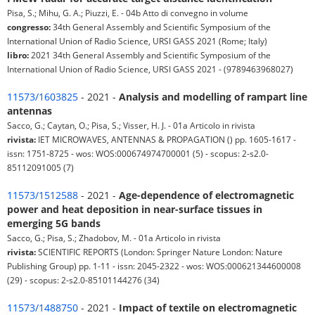
Pisa, S.; Mihu, G. A.; Piuzzi, E. - 04b Atto di convegno in volume
congresso:
34th General Assembly and Scientific Symposium of the
International Union of Radio Science, URSI GASS 2021 (Rome; Italy)
libro:
2021 34th General Assembly and Scientific Symposium of the
International Union of Radio Science, URSI GASS 2021 - (9789463968027)
11573/1603825
- 2021 -
Analysis and modelling of rampart line
antennas
Sacco, G.; Caytan, O.; Pisa, S.; Visser, H. J. - 01a Articolo in rivista
rivista:
IET MICROWAVES, ANTENNAS & PROPAGATION () pp. 1605-1617 -
issn: 1751-8725 - wos: WOS:000674974700001 (5) - scopus: 2-s2.0-
85112091005 (7)
11573/1512588
- 2021 -
Age-dependence of electromagnetic
power and heat deposition in near-surface tissues in
emerging 5G bands
Sacco, G.; Pisa, S.; Zhadobov, M. - 01a Articolo in rivista
rivista:
SCIENTIFIC REPORTS (London: Springer Nature London: Nature
Publishing Group) pp. 1-11 - issn: 2045-2322 - wos: WOS:000621344600008
(29) - scopus: 2-s2.0-85101144276 (34)
11573/1488750
- 2021 -
Impact of textile on electromagnetic