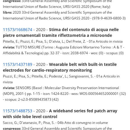
congresso:
33rd General Assembly and Scientific Symposium of the
International Union of Radio Science, URSI GASS 2020 (Rome; Italy)
libro:
2020 33rd General Assembly and Scientific Symposium of the
International Union of Radio Science, URSI GASS 2020 - (978-9-4639-6800-3)
11573/1668674
- 2020 -
Stima del contenuto di acqua nelle
pietre ornamentali tramite riflettometria a microonde
Pittella, E.; Piuzzi, E.; Pisa, S.; D'alvia, L.; Del Prete, Z. - 01a Articolo in rivista
rivista:
TUTTO MISURE (Torino : Augusta Edizioni Mortarino Torino : A & T -
Affidabilità & Tecnologia) pp. 32-37 - issn: 2038-6974 - wos: (0) - scopus: (0)
11573/1437189
- 2020 -
Wearable belt with built-in textile
electrodes for cardio-respiratory monitoring
Piuzzi, E.; Pisa, S.; Pittella, E.; Podesta', L.; Sangiovanni, S. - 01a Articolo in
rivista
rivista:
SENSORS (Basel : Molecular Diversity Preservation International
(MDPI), 2001-) pp. 1-15 - issn: 1424-8220 - wos: WOS:000564652000001 (32)
- scopus: 2-s2.0-85089435873 (42)
11573/1488753
- 2020 -
A wideband series fed patch array
with side lobe level control
Sacco, G.; D'atanasio, P.; Pisa, S. - 04b Atto di convegno in volume
congresso:
33rd General Assembly and Scientific Symposium of the