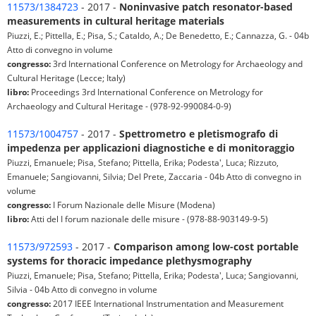
11573/1384723
- 2017 -
Noninvasive patch resonator-based
measurements in cultural heritage materials
Piuzzi, E.; Pittella, E.; Pisa, S.; Cataldo, A.; De Benedetto, E.; Cannazza, G. - 04b
Atto di convegno in volume
congresso:
3rd International Conference on Metrology for Archaeology and
Cultural Heritage (Lecce; Italy)
libro:
Proceedings 3rd International Conference on Metrology for
Archaeology and Cultural Heritage - (978-92-990084-0-9)
11573/1004757
- 2017 -
Spettrometro e pletismografo di
impedenza per applicazioni diagnostiche e di monitoraggio
Piuzzi, Emanuele; Pisa, Stefano; Pittella, Erika; Podesta', Luca; Rizzuto,
Emanuele; Sangiovanni, Silvia; Del Prete, Zaccaria - 04b Atto di convegno in
volume
congresso:
I Forum Nazionale delle Misure (Modena)
libro:
Atti del I forum nazionale delle misure - (978-88-903149-9-5)
11573/972593
- 2017 -
Comparison among low-cost portable
systems for thoracic impedance plethysmography
Piuzzi, Emanuele; Pisa, Stefano; Pittella, Erika; Podesta', Luca; Sangiovanni,
Silvia - 04b Atto di convegno in volume
congresso:
2017 IEEE International Instrumentation and Measurement