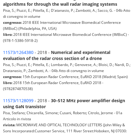
algorithms for through the wall radar imaging systems
Pisa, S.; Piuzzi, E.; Pittella, E.; D'atanasio, P.; Zambotti, A.; Sacco, G. - 04b Atto
di convegno in volume
congresso:
2018 IEEE International Microwave Biomedical Conference
(IMBioC) (Philadelphia, PA, USA)
libro:
2018 IEEE International Microwave Biomedical Conference (IMBioC) -
(978-1-5386-5918-2)
11573/1264380
- 2018 -
Numerical and experimental
evaluation of the radar cross section of a drone
Pisa, S.; Piuzzi, E.; Pittella, E.; Lombardo, P.; Genovese, A.; Bloisi, D.; Nardi, D.;
Dratanasio, P.; Zambotti, A. - 04b Atto di convegno in volume
congresso:
15th European Radar Conference, EuRAD 2018 (Madrid; Spain)
libro:
2018 15th European Radar Conference, EuRAD 2018 -
(9782874870538)
11573/1128099
- 2018 -
30–512 MHz power amplifier design
using GaN transistor
Pisa, Stefano; Chicarella, Simone; Cusani, Roberto; Citrolo, Jerome - 01a
Articolo in rivista
rivista:
MICROWAVE AND OPTICAL TECHNOLOGY LETTERS (John Wiley &
Sons Incorporated:Customer Service, 111 River Street:Hoboken, NJ 07030: