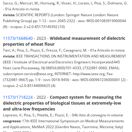
Sacco, G.; Mercuri, M.; Hornung, R.; Visser, H.; Lorato, I.; Pisa, S.; Dolmans, G.
- 01a Articolo in rivista
rivista:
SCIENTIFIC REPORTS (London: Springer Nature London: Nature
Publishing Group) pp. 1-12 - issn: 2045-2322 - wos: WOS:001083919900044
(8) - scopus: 2-s2.0-85173149392 (10)
11573/1668640
- 2023 -
Wideband measurement of dielectric
properties of wheat flour
Tieri, A.; Pisa, S.; Piuzzi, E.; Frezza, F.; Cavagnaro, M. - 01a Articolo in rivista
rivista:
IEEE TRANSACTIONS ON INSTRUMENTATION AND MEASUREMENT
(IEEE / Institute of Electrical and Electronics Engineers Incorporated:445
Hoes Lane:Piscataway, NJ 08854:(800)701-4333, (732)981-0060, EMAIL:
subscription-service@ieee.org, INTERNET: http://www.ieee.org, Fax:
(732)981-9667) pp. 1-9 - issn: 0018-9456 - wos: WOS:000967236000001 (2) -
scopus: 2-s2.0-85144006625 (4)
11573/1718224
- 2022 -
Compact system for measuring the
dielectric properties of biological tissues at extremely-low
and ultra-low frequencies
Lopresto, V.; Pisa, S.; Pittella, E.; Piuzzi, E. - 04b Atto di convegno in volume
congresso:
17th IEEE International Symposium on Medical Measurements
and Applications, MeMeA 2022 (Giardini Naxos, Taormina, Messina; Italy)