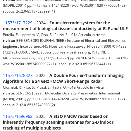
(MDPI), 2001-) pp. 1-15 - issn: 1424-8220 - wos: WOS:001182977700001 (2) -
scopus: 2-s2.0-85187523999 (1)
11573/1717229
- 2024 -
Four-electrode system for the
measurement of biological tissue conductivity at ELF and ULF
Pittella, E.; Lopresto, V.; Pisa, S.; Piuzzi, E. - 01a Articolo in rivista
rivista:
IEEE SENSORS JOURNAL (IEEE / Institute of Electrical and Electronics
Engineers Incorporated:445 Hoes Lane:Piscataway, NJ 08854:(800)701-4333,
(732)981-0060, EMAIL: subscription-service@ieee.org, INTERNET:
http://www.ieee.org, Fax: (732)981-9667) pp. 24783-24793 - issn: 1530-437X -
wos: WOS:001285340000027 (1) - scopus: 2-s2.0-85196728441 (1)
11573/1678827
- 2023 -
A Double Fourier-Transform Imaging
Algorithm for a 24 GHz FMCW Short-Range Radar
Cicchetti, R.; Pisa, S.; Piuzzi, E.; Testa, O. - 01a Articolo in rivista
rivista:
SENSORS (Basel : Molecular Diversity Preservation International
(MDPI), 2001-) pp. 1-21 - issn: 1424-8220 - wos: WOS:000977786700001 (2) -
scopus: 2-s2.0-85153749883 (2)
11573/1696962
- 2023 -
A SISO FMCW radar based on
inherently frequency scanning antennas for 2-D indoor
tracking of multiple subjects