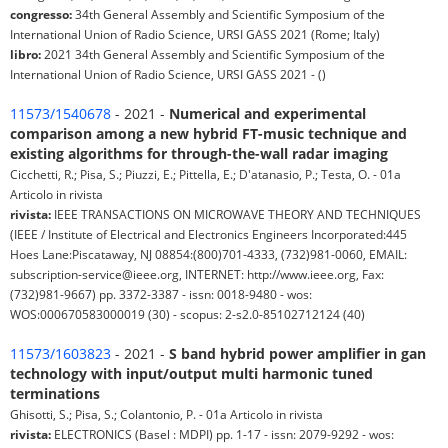
congresso:
34th General Assembly and Scientific Symposium of the
International Union of Radio Science, URSI GASS 2021 (Rome; Italy)
libro:
2021 34th General Assembly and Scientific Symposium of the
International Union of Radio Science, URSI GASS 2021 - ()
11573/1540678
- 2021 -
Numerical and experimental
comparison among a new hybrid FT-music technique and
existing algorithms for through-the-wall radar imaging
Cicchetti, R.; Pisa, S.; Piuzzi, E.; Pittella, E.; D'atanasio, P.; Testa, O. - 01a
Articolo in rivista
rivista:
IEEE TRANSACTIONS ON MICROWAVE THEORY AND TECHNIQUES
(IEEE / Institute of Electrical and Electronics Engineers Incorporated:445
Hoes Lane:Piscataway, NJ 08854:(800)701-4333, (732)981-0060, EMAIL:
subscription-service@ieee.org, INTERNET: http://www.ieee.org, Fax:
(732)981-9667) pp. 3372-3387 - issn: 0018-9480 - wos:
WOS:000670583000019 (30) - scopus: 2-s2.0-85102712124 (40)
11573/1603823
- 2021 -
S band hybrid power amplifier in gan
technology with input/output multi harmonic tuned
terminations
Ghisotti, S.; Pisa, S.; Colantonio, P. - 01a Articolo in rivista
rivista:
ELECTRONICS (Basel : MDPI) pp. 1-17 - issn: 2079-9292 - wos: