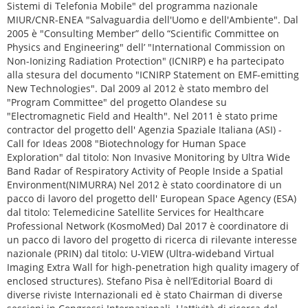
Sistemi di Telefonia Mobile" del programma nazionale
MIUR/CNR-ENEA "Salvaguardia dell'Uomo e dell'Ambiente". Dal
2005 è "Consulting Member” dello “Scientific Committee on
Physics and Engineering" dell’ "International Commission on
Non-Ionizing Radiation Protection" (ICNIRP) e ha partecipato
alla stesura del documento "ICNIRP Statement on EMF-emitting
New Technologies". Dal 2009 al 2012 è stato membro del
"Program Committee" del progetto Olandese su
"Electromagnetic Field and Health". Nel 2011 è stato prime
contractor del progetto dell' Agenzia Spaziale Italiana (ASI) -
Call for Ideas 2008 "Biotechnology for Human Space
Exploration" dal titolo: Non Invasive Monitoring by Ultra Wide
Band Radar of Respiratory Activity of People Inside a Spatial
Environment(NIMURRA) Nel 2012 è stato coordinatore di un
pacco di lavoro del progetto dell' European Space Agency (ESA)
dal titolo: Telemedicine Satellite Services for Healthcare
Professional Network (KosmoMed) Dal 2017 è coordinatore di
un pacco di lavoro del progetto di ricerca di rilevante interesse
nazionale (PRIN) dal titolo: U-VIEW (Ultra-wideband Virtual
Imaging Extra Wall for high-penetration high quality imagery of
enclosed structures). Stefano Pisa è nell’Editorial Board di
diverse riviste Internazionali ed è stato Chairman di diverse