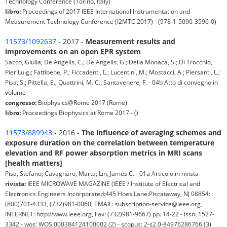
Technology Conference (Torino, Italy)
libro:
Proceedings of 2017 IEEE International Instrumentation and
Measurement Technology Conference (I2MTC 2017) - (978-1-5090-3596-0)
11573/1092637
- 2017 -
Measurement results and
improvements on an open EPR system
Sacco, Giulia; De Angelis, C.; De Angelis, G.; Della Monaca, S.; Di Trocchio,
Pier Luigi; Fattibene, P.; Ficcadenti, L.; Lucentini, M.; Mostacci, A.; Piersanti, L.;
Pisa, S.; Pittella, E.; Quattrini, M. C.; Santavenere, F. - 04b Atto di convegno in
volume
congresso:
Biophysics@Rome 2017 (Rome)
libro:
Proceedings Biophysics at Rome 2017 - ()
11573/889943
- 2016 -
The influence of averaging schemes and
exposure duration on the correlation between temperature
elevation and RF power absorption metrics in MRI scans
[health matters]
Pisa, Stefano; Cavagnaro, Marta; Lin, James C. - 01a Articolo in rivista
rivista:
IEEE MICROWAVE MAGAZINE (IEEE / Institute of Electrical and
Electronics Engineers Incorporated:445 Hoes Lane:Piscataway, NJ 08854:
(800)701-4333, (732)981-0060, EMAIL: subscription-service@ieee.org,
INTERNET: http://www.ieee.org, Fax: (732)981-9667) pp. 14-22 - issn: 1527-
3342 - wos: WOS:000384124100002 (2) - scopus: 2-s2.0-84976286766 (3)