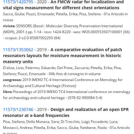
11573/1420795
- 2020 -
An FMCW radar for localization and
vital signs measurement for different chest orientations
Sacco, Giulia; Piuzzi, Emanuele; Pittella, Erika; Pisa, Stefano - 01a Articolo in
rivista
rivista:
SENSORS (Basel : Molecular Diversity Preservation International
(MDPI), 2001-) pp. 1-14 - issn: 1424-8220 - wos: WOS:000553507100001 (66)
- scopus: 2-s2.0-85087002293 (84)
11573/1353062
- 2019 -
A comparative evaluation of patch
resonators layouts for moisture measurement in historic
masonry units
D'alvia, Livio; Palermo, Eduardo; Del Prete, Zaccaria; Pittella, Erika; Pisa,
Stefano; Piuzzi, Emanuele - 04b Atto di convegno in volume
congresso:
2019 IMEKO TC-4 International Conference on Metrology for
Archaeology and Cultural Heritage (Firenze)
libro:
Poceedings of 2019 IMEKO TC4 International conference on metrology
for archaeology and cultural heritage - (978-92-990084-5-4)
11573/1230746
- 2019 -
Design and realization of an open EPR
resonator at x-band frequencies
Pisa, Stefano; Della Monaca, Sara; Di Trocchio, Luigi; Ficcadenti, Luca;
Mostacci, Andrea; Pittella, Erika; Sacco, Giulia; Fattibene, Paola - 01a Articolo
in rivista