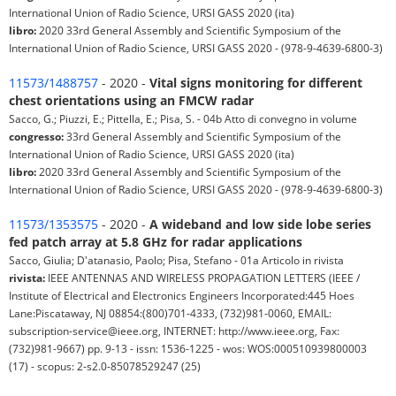
International Union of Radio Science, URSI GASS 2020 (ita)
libro:
2020 33rd General Assembly and Scientific Symposium of the
International Union of Radio Science, URSI GASS 2020 - (978-9-4639-6800-3)
11573/1488757
- 2020 -
Vital signs monitoring for different
chest orientations using an FMCW radar
Sacco, G.; Piuzzi, E.; Pittella, E.; Pisa, S. - 04b Atto di convegno in volume
congresso:
33rd General Assembly and Scientific Symposium of the
International Union of Radio Science, URSI GASS 2020 (ita)
libro:
2020 33rd General Assembly and Scientific Symposium of the
International Union of Radio Science, URSI GASS 2020 - (978-9-4639-6800-3)
11573/1353575
- 2020 -
A wideband and low side lobe series
fed patch array at 5.8 GHz for radar applications
Sacco, Giulia; D'atanasio, Paolo; Pisa, Stefano - 01a Articolo in rivista
rivista:
IEEE ANTENNAS AND WIRELESS PROPAGATION LETTERS (IEEE /
Institute of Electrical and Electronics Engineers Incorporated:445 Hoes
Lane:Piscataway, NJ 08854:(800)701-4333, (732)981-0060, EMAIL:
subscription-service@ieee.org, INTERNET: http://www.ieee.org, Fax:
(732)981-9667) pp. 9-13 - issn: 1536-1225 - wos: WOS:000510939800003
(17) - scopus: 2-s2.0-85078529247 (25)