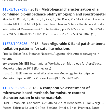
11573/1097095
- 2018 -
Metrological characterization of a
combined bio-impedance plethysmograph and spectrometer
Pittella, E.; Piuzzi, E.; Rizzuto, E.; Pisa, S.; Del Prete, Z. - 01a Articolo in rivista
rivista:
MEASUREMENT (- Amsterdam: Elsevier Science Publishers -London:
International Measurement Confederation) pp. 221-229 - issn: 0263-2241 -
wos: WOS:000428719700023 (12) - scopus: 2-s2.0-85042402849 (13)
11573/1203986
- 2018 -
Reconfigurable S-Band patch antenna
radiation patterns for satellite missions
Pittella, Erika; Pisa, Stefano; Nascetti, Augusto - 04b Atto di convegno in
volume
congresso:
5th IEEE International Workshop on Metrology for AeroSpace,
MetroAeroSpace 2018 (Rome; Italy)
libro:
5th IEEE International Workshop on Metrology for AeroSpace,
MetroAeroSpace 2018 - Proceedings - (9781538624746)
11573/932389
- 2018 -
A comparative assessment of
microwave-based methods for moisture content
characterization in stone materials
Piuzzi, Emanuele; Cannazza, G.; Cataldo, A.; De Benedetto, E.; De Giorgi, L.;
Frezza, Fabrizio; Leucci, G.; Pisa, Stefano; Pittella, Erika; Prontera, Santo;