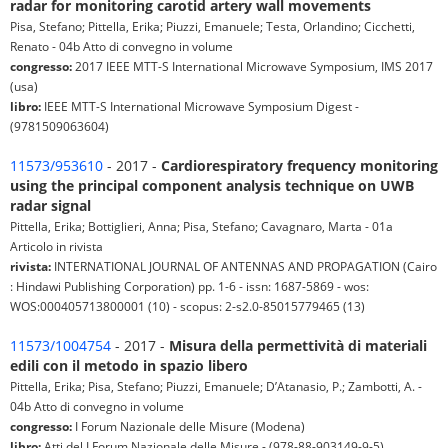
radar for monitoring carotid artery wall movements
Pisa, Stefano; Pittella, Erika; Piuzzi, Emanuele; Testa, Orlandino; Cicchetti,
Renato - 04b Atto di convegno in volume
congresso:
2017 IEEE MTT-S International Microwave Symposium, IMS 2017
(usa)
libro:
IEEE MTT-S International Microwave Symposium Digest -
(9781509063604)
11573/953610
- 2017 -
Cardiorespiratory frequency monitoring
using the principal component analysis technique on UWB
radar signal
Pittella, Erika; Bottiglieri, Anna; Pisa, Stefano; Cavagnaro, Marta - 01a
Articolo in rivista
rivista:
INTERNATIONAL JOURNAL OF ANTENNAS AND PROPAGATION (Cairo
: Hindawi Publishing Corporation) pp. 1-6 - issn: 1687-5869 - wos:
WOS:000405713800001 (10) - scopus: 2-s2.0-85015779465 (13)
11573/1004754
- 2017 -
Misura della permettività di materiali
edili con il metodo in spazio libero
Pittella, Erika; Pisa, Stefano; Piuzzi, Emanuele; D’Atanasio, P.; Zambotti, A. -
04b Atto di convegno in volume
congresso:
I Forum Nazionale delle Misure (Modena)
libro:
Atti del I Forum Nazionale delle Misure - (978-88-903149-9-5)