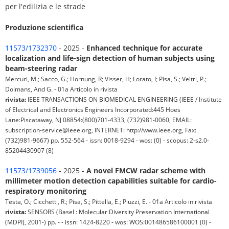
per l'edilizia e le strade
Produzione scientifica
11573/1732370
- 2025 -
Enhanced technique for accurate
localization and life-sign detection of human subjects using
beam-steering radar
Mercuri, M.; Sacco, G.; Hornung, R; Visser, H; Lorato, I; Pisa, S.; Veltri, P.;
Dolmans, And G. - 01a Articolo in rivista
rivista:
IEEE TRANSACTIONS ON BIOMEDICAL ENGINEERING (IEEE / Institute
of Electrical and Electronics Engineers Incorporated:445 Hoes
Lane:Piscataway, NJ 08854:(800)701-4333, (732)981-0060, EMAIL:
subscription-service@ieee.org, INTERNET: http://www.ieee.org, Fax:
(732)981-9667) pp. 552-564 - issn: 0018-9294 - wos: (0) - scopus: 2-s2.0-
85204430907 (8)
11573/1739056
- 2025 -
A novel FMCW radar scheme with
millimeter motion detection capabilities suitable for cardio-
respiratory monitoring
Testa, O.; Cicchetti, R.; Pisa, S.; Pittella, E.; Piuzzi, E. - 01a Articolo in rivista
rivista:
SENSORS (Basel : Molecular Diversity Preservation International
(MDPI), 2001-) pp. - - issn: 1424-8220 - wos: WOS:001486586100001 (0) -