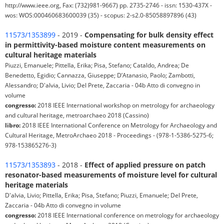
http://www.ieee.org, Fax: (732)981-9667) pp. 2735-2746 - issn: 1530-437X -
wos: WOS:000460683600039 (35) - scopus: 2-s2.0-85058897896 (43)
11573/1353899
- 2019 -
Compensating for bulk density effect
in permittivity-based moisture content measurements on
cultural heritage materials
Piuzzi, Emanuele; Pittella, Erika; Pisa, Stefano; Cataldo, Andrea; De
Benedetto, Egidio; Cannazza, Giuseppe; D’Atanasio, Paolo; Zambotti,
Alessandro; D'alvia, Livio; Del Prete, Zaccaria - 04b Atto di convegno in
volume
congresso:
2018 IEEE International workshop on metrology for archaeology
and cultural heritage, metroarchaeo 2018 (Cassino)
libro:
2018 IEEE International Conference on Metrology for Archaeology and
Cultural Heritage, MetroArchaeo 2018 - Proceedings - (978-1-5386-5275-6;
978-153865276-3)
11573/1353893
- 2018 -
Effect of applied pressure on patch
resonator-based measurements of moisture level for cultural
heritage materials
D'alvia, Livio; Pittella, Erika; Pisa, Stefano; Piuzzi, Emanuele; Del Prete,
Zaccaria - 04b Atto di convegno in volume
congresso:
2018 IEEE International conference on metrology for archaeology