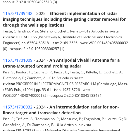
scopus: 2-s2.0-105004925513 (3)
11573/1739432
- 2025 -
Efficient implementation of radar
imaging techniques including time gating clutter removal for
through the walls applications
Testa, Orlandino; Pisa, Stefano; Cicchetti, Renato - 01a Articolo in rivista
rivista:
IEEE ACCESS (Piscataway NJ: Institute of Electrical and Electronics
Engineers) pp. 63504-63518 - issn: 2169-3536 - wos: WOS:001469405800032
(0) - scopus: 2-s2.0-105003306257 (1)
11573/1701009
- 2024 -
An Antipodal Vivaldi Antenna for a
Drone-Mounted Ground Probing Radar
Pisa, S.; Pastori, F.; Cicchetti, R.; Piuzzi, E.; Testa, O.; Pittella, E.; Cicchetti, A.;
D'atanasio, P.; Zambotti, A. - 01a Articolo in rivista
rivista:
PROGRESS IN ELECTROMAGNETICS RESEARCH M (Cambridge, Mass.
: EMW Pub., c1994-) pp. 53-61 - issn: 1937-8726 - wos:
WOS:001148487400001 (2) - scopus: 2-s2.0-85183451884 (4)
11573/1706932
- 2024 -
An intermodulation radar for non-
linear target and transceiver detection
Pisa, S.; Trifiletti, A.; Tommasino, P.; Monsurro, P.; Tognolatti, P.; Leuzzi, G.; Di
Carlofelice, A.; Di Giampaolo, E. - 01a Articolo in rivista
rivista:
SENSORS (Basel : Molecular Diversity Preservation International