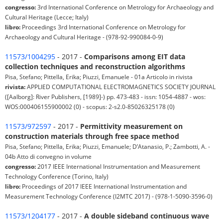
congresso:
3rd International Conference on Metrology for Archaeology and
Cultural Heritage (Lecce; Italy)
libro:
Proceedings 3rd International Conference on Metrology for
Archaeology and Cultural Heritage - (978-92-990084-0-9)
11573/1004295
- 2017 -
Comparisons among EIT data
collection techniques and reconstruction algorithms
Pisa, Stefano; Pittella, Erika; Piuzzi, Emanuele - 01a Articolo in rivista
rivista:
APPLIED COMPUTATIONAL ELECTROMAGNETICS SOCIETY JOURNAL
([Aalborg]: River Publishers, [1989]-) pp. 473-483 - issn: 1054-4887 - wos:
WOS:000406155900002 (0) - scopus: 2-s2.0-85026325178 (0)
11573/972597
- 2017 -
Permittivity measurement on
construction materials through free space method
Pisa, Stefano; Pittella, Erika; Piuzzi, Emanuele; D’Atanasio, P.; Zambotti, A. -
04b Atto di convegno in volume
congresso:
2017 IEEE International Instrumentation and Measurement
Technology Conference (Torino, Italy)
libro:
Proceedings of 2017 IEEE International Instrumentation and
Measurement Technology Conference (I2MTC 2017) - (978-1-5090-3596-0)
11573/1204177
- 2017 -
A double sideband continuous wave