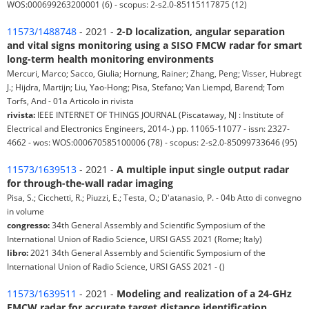
WOS:000699263200001 (6) - scopus: 2-s2.0-85115117875 (12)
11573/1488748
- 2021 -
2-D localization, angular separation
and vital signs monitoring using a SISO FMCW radar for smart
long-term health monitoring environments
Mercuri, Marco; Sacco, Giulia; Hornung, Rainer; Zhang, Peng; Visser, Hubregt
J.; Hijdra, Martijn; Liu, Yao-Hong; Pisa, Stefano; Van Liempd, Barend; Tom
Torfs, And - 01a Articolo in rivista
rivista:
IEEE INTERNET OF THINGS JOURNAL (Piscataway, NJ : Institute of
Electrical and Electronics Engineers, 2014-.) pp. 11065-11077 - issn: 2327-
4662 - wos: WOS:000670585100006 (78) - scopus: 2-s2.0-85099733646 (95)
11573/1639513
- 2021 -
A multiple input single output radar
for through-the-wall radar imaging
Pisa, S.; Cicchetti, R.; Piuzzi, E.; Testa, O.; D'atanasio, P. - 04b Atto di convegno
in volume
congresso:
34th General Assembly and Scientific Symposium of the
International Union of Radio Science, URSI GASS 2021 (Rome; Italy)
libro:
2021 34th General Assembly and Scientific Symposium of the
International Union of Radio Science, URSI GASS 2021 - ()
11573/1639511
- 2021 -
Modeling and realization of a 24-GHz
FMCW radar for accurate target distance identification