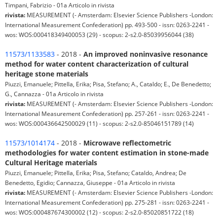
Timpani, Fabrizio - 01a Articolo in rivista
rivista:
MEASUREMENT (- Amsterdam: Elsevier Science Publishers -London:
International Measurement Confederation) pp. 493-500 - issn: 0263-2241 -
wos: WOS:000418349400053 (29) - scopus: 2-s2.0-85039956044 (38)
11573/1133583
- 2018 -
An improved noninvasive resonance
method for water content characterization of cultural
heritage stone materials
Piuzzi, Emanuele; Pittella, Erika; Pisa, Stefano; A., Cataldo; E., De Benedetto;
G., Cannazza - 01a Articolo in rivista
rivista:
MEASUREMENT (- Amsterdam: Elsevier Science Publishers -London:
International Measurement Confederation) pp. 257-261 - issn: 0263-2241 -
wos: WOS:000436642500029 (11) - scopus: 2-s2.0-85046151789 (14)
11573/1014174
- 2018 -
Microwave reflectometric
methodologies for water content estimation in stone-made
Cultural Heritage materials
Piuzzi, Emanuele; Pittella, Erika; Pisa, Stefano; Cataldo, Andrea; De
Benedetto, Egidio; Cannazza, Giuseppe - 01a Articolo in rivista
rivista:
MEASUREMENT (- Amsterdam: Elsevier Science Publishers -London:
International Measurement Confederation) pp. 275-281 - issn: 0263-2241 -
wos: WOS:000487674300002 (12) - scopus: 2-s2.0-85020851722 (18)