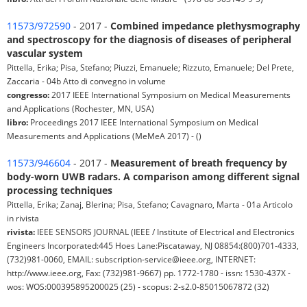
11573/972590
- 2017 -
Combined impedance plethysmography
and spectroscopy for the diagnosis of diseases of peripheral
vascular system
Pittella, Erika; Pisa, Stefano; Piuzzi, Emanuele; Rizzuto, Emanuele; Del Prete,
Zaccaria - 04b Atto di convegno in volume
congresso:
2017 IEEE International Symposium on Medical Measurements
and Applications (Rochester, MN, USA)
libro:
Proceedings 2017 IEEE International Symposium on Medical
Measurements and Applications (MeMeA 2017) - ()
11573/946604
- 2017 -
Measurement of breath frequency by
body-worn UWB radars. A comparison among different signal
processing techniques
Pittella, Erika; Zanaj, Blerina; Pisa, Stefano; Cavagnaro, Marta - 01a Articolo
in rivista
rivista:
IEEE SENSORS JOURNAL (IEEE / Institute of Electrical and Electronics
Engineers Incorporated:445 Hoes Lane:Piscataway, NJ 08854:(800)701-4333,
(732)981-0060, EMAIL: subscription-service@ieee.org, INTERNET:
http://www.ieee.org, Fax: (732)981-9667) pp. 1772-1780 - issn: 1530-437X -
wos: WOS:000395895200025 (25) - scopus: 2-s2.0-85015067872 (32)