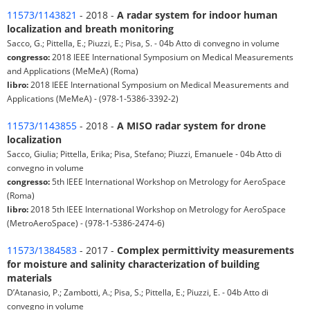
11573/1143821
- 2018 -
A radar system for indoor human
localization and breath monitoring
Sacco, G.; Pittella, E.; Piuzzi, E.; Pisa, S. - 04b Atto di convegno in volume
congresso:
2018 IEEE International Symposium on Medical Measurements
and Applications (MeMeA) (Roma)
libro:
2018 IEEE International Symposium on Medical Measurements and
Applications (MeMeA) - (978-1-5386-3392-2)
11573/1143855
- 2018 -
A MISO radar system for drone
localization
Sacco, Giulia; Pittella, Erika; Pisa, Stefano; Piuzzi, Emanuele - 04b Atto di
convegno in volume
congresso:
5th IEEE International Workshop on Metrology for AeroSpace
(Roma)
libro:
2018 5th IEEE International Workshop on Metrology for AeroSpace
(MetroAeroSpace) - (978-1-5386-2474-6)
11573/1384583
- 2017 -
Complex permittivity measurements
for moisture and salinity characterization of building
materials
D’Atanasio, P.; Zambotti, A.; Pisa, S.; Pittella, E.; Piuzzi, E. - 04b Atto di
convegno in volume