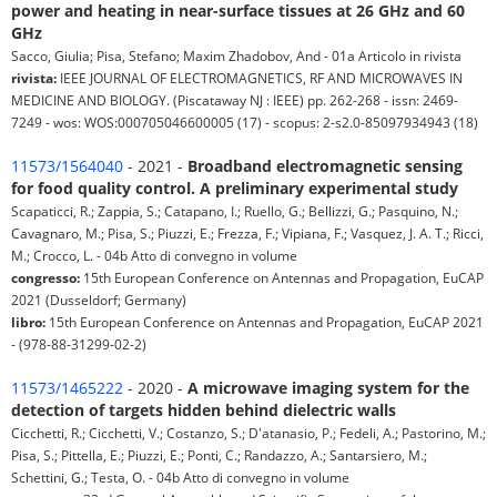
power and heating in near-surface tissues at 26 GHz and 60
GHz
Sacco, Giulia; Pisa, Stefano; Maxim Zhadobov, And - 01a Articolo in rivista
rivista:
IEEE JOURNAL OF ELECTROMAGNETICS, RF AND MICROWAVES IN
MEDICINE AND BIOLOGY. (Piscataway NJ : IEEE) pp. 262-268 - issn: 2469-
7249 - wos: WOS:000705046600005 (17) - scopus: 2-s2.0-85097934943 (18)
11573/1564040
- 2021 -
Broadband electromagnetic sensing
for food quality control. A preliminary experimental study
Scapaticci, R.; Zappia, S.; Catapano, I.; Ruello, G.; Bellizzi, G.; Pasquino, N.;
Cavagnaro, M.; Pisa, S.; Piuzzi, E.; Frezza, F.; Vipiana, F.; Vasquez, J. A. T.; Ricci,
M.; Crocco, L. - 04b Atto di convegno in volume
congresso:
15th European Conference on Antennas and Propagation, EuCAP
2021 (Dusseldorf; Germany)
libro:
15th European Conference on Antennas and Propagation, EuCAP 2021
- (978-88-31299-02-2)
11573/1465222
- 2020 -
A microwave imaging system for the
detection of targets hidden behind dielectric walls
Cicchetti, R.; Cicchetti, V.; Costanzo, S.; D'atanasio, P.; Fedeli, A.; Pastorino, M.;
Pisa, S.; Pittella, E.; Piuzzi, E.; Ponti, C.; Randazzo, A.; Santarsiero, M.;
Schettini, G.; Testa, O. - 04b Atto di convegno in volume