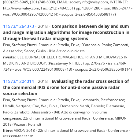
(800)225-5945, (201)748-6000, EMAIL: societyinfo@wiley.com, INTERNET:
http://www.wiley.com, Fax: (212)748-6551) pp. 1280-1286 - issn: 0895-2477 -
wos: WOS:000429574200042 (4) - scopus: 2-s2.0-85045085981 (7)
11573/1264373
- 2018 -
Comparison between delay and sum
and range migration algorithms for image reconstruction in
through-the-wall radar imaging systems
Pisa, Stefano; Piuzzi, Emanuele; Pittella, Erika; D'atanasio, Paolo; Zambotti,
Alessandro; Sacco, Giulia - 01a Articolo in rivista
rivista:
IEEE JOURNAL OF ELECTROMAGNETICS, RF AND MICROWAVES IN
MEDICINE AND BIOLOGY. (Piscataway NJ : IEEE) pp. 270-276 - issn: 2469-
7249 - wos: WOS:000722490100008 (13) - scopus: 2-s2.0-85063835549 (14)
11573/1204014
- 2018 -
Evaluating the radar cross section of
the commercial IRIS drone for anti-drone passive radar
source selection
Pisa, Stefano; Piuzzi, Emanuele; Pittella, Erika; Lombardo, Pierfrancesco;
Ustalli, Nertjana; Cao, Wei; Bloisi, Domenico; Nardi, Daniele; D'atanasio,
Paolo; Zambotti, Alessandro - 04b Atto di convegno in volume
congresso:
22nd International Microwave and Radar Conference, MIKON
2018 (Poznan; Poland)
libro:
MIKON 2018 - 22nd International Microwave and Radar Conference -
(9788394942113)