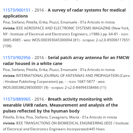
11573/900151
- 2016 -
A survey of radar systems for medical
applications
Pisa, Stefano; Pittella, Erika; Piuzzi, Emanuele - 01a Articolo in rivista
rivista:
IEEE AEROSPACE AND ELECTRONIC SYSTEMS MAGAZINE (New York,
NY : Institute of Electrical and Electronics Engineers, c1986-) pp. 64-81 - issn:
0885-8985 - wos: WOS:000393045300004 (81) - scopus: 2-s2.0-85006117651
(106)
11573/902956
- 2016 -
Serial patch array antenna for an FMCW
radar housed in a white cane
Pisa, Stefano; Pittella, Erika; Piuzzi, Emanuele - 01a Articolo in rivista
rivista:
INTERNATIONAL JOURNAL OF ANTENNAS AND PROPAGATION (Cairo
: Hindawi Publishing Corporation) pp. - - issn: 1687-5877 - wos:
WOS:000386298500001 (9) - scopus: 2-s2.0-84994338466 (11)
11573/889965
- 2016 -
Breath activity monitoring with
wearable UWB radars. Measurement and analysis of the
pulses reflected by the hyuman body
Pittella, Erika; Pisa, Stefano; Cavagnaro, Marta - 01a Articolo in rivista
rivista:
IEEE TRANSACTIONS ON BIOMEDICAL ENGINEERING (IEEE / Institute
of Electrical and Electronics Engineers Incorporated:445 Hoes