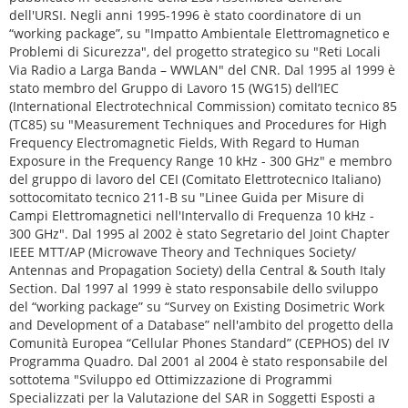
dell'URSI. Negli anni 1995-1996 è stato coordinatore di un
“working package”, su "Impatto Ambientale Elettromagnetico e
Problemi di Sicurezza", del progetto strategico su "Reti Locali
Via Radio a Larga Banda – WWLAN" del CNR. Dal 1995 al 1999 è
stato membro del Gruppo di Lavoro 15 (WG15) dell’IEC
(International Electrotechnical Commission) comitato tecnico 85
(TC85) su "Measurement Techniques and Procedures for High
Frequency Electromagnetic Fields, With Regard to Human
Exposure in the Frequency Range 10 kHz - 300 GHz" e membro
del gruppo di lavoro del CEI (Comitato Elettrotecnico Italiano)
sottocomitato tecnico 211-B su "Linee Guida per Misure di
Campi Elettromagnetici nell'Intervallo di Frequenza 10 kHz -
300 GHz". Dal 1995 al 2002 è stato Segretario del Joint Chapter
IEEE MTT/AP (Microwave Theory and Techniques Society/
Antennas and Propagation Society) della Central & South Italy
Section. Dal 1997 al 1999 è stato responsabile dello sviluppo
del “working package” su “Survey on Existing Dosimetric Work
and Development of a Database” nell'ambito del progetto della
Comunità Europea “Cellular Phones Standard” (CEPHOS) del IV
Programma Quadro. Dal 2001 al 2004 è stato responsabile del
sottotema "Sviluppo ed Ottimizzazione di Programmi
Specializzati per la Valutazione del SAR in Soggetti Esposti a