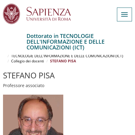
Togg
navig
Dottorato in TECNOLOGIE
DELL'INFORMAZIONE E DELLE
Salta
COMUNICAZIONI (ICT)
al
Home
contenuto
TECNOLOGIE DELL'INFORMAZIONE E DELLE COMUNICAZIONI (ICT)
Collegio dei docenti
STEFANO PISA
principale
STEFANO PISA
Professore associato