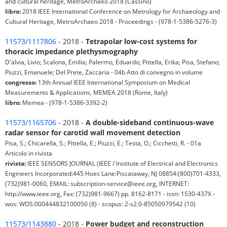
and cultural heritage, MetroArchaeo 2018 (Cassino)
libro:
2018 IEEE International Conference on Metrology for Archaeology and
Cultural Heritage, MetroArchaeo 2018 - Proceedings - (978-1-5386-5276-3)
11573/1117806
- 2018 -
Tetrapolar low-cost systems for
thoracic impedance plethysmography
D'alvia, Livio; Scalona, Emilia; Palermo, Eduardo; Pittella, Erika; Pisa, Stefano;
Piuzzi, Emanuele; Del Prete, Zaccaria - 04b Atto di convegno in volume
congresso:
13th Annual IEEE International Symposium on Medical
Measurements & Applications, MEMEA 2018 (Rome, Italy)
libro:
Memea - (978-1-5386-3392-2)
11573/1165706
- 2018 -
A double-sideband continuous-wave
radar sensor for carotid wall movement detection
Pisa, S.; Chicarella, S.; Pittella, E.; Piuzzi, E.; Testa, O.; Cicchetti, R. - 01a
Articolo in rivista
rivista:
IEEE SENSORS JOURNAL (IEEE / Institute of Electrical and Electronics
Engineers Incorporated:445 Hoes Lane:Piscataway, NJ 08854:(800)701-4333,
(732)981-0060, EMAIL: subscription-service@ieee.org, INTERNET:
http://www.ieee.org, Fax: (732)981-9667) pp. 8162-8171 - issn: 1530-437X -
wos: WOS:000444832100050 (8) - scopus: 2-s2.0-85050979542 (10)
11573/1143880
- 2018 -
Power budget and reconstruction