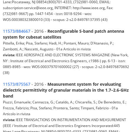
Lane:Piscataway, NJ 08854:(800)701-4333, (732)981-0060, EMAIL:
subscription-service@ieee.org, INTERNET: http://www.ieee.org, Fax:
(732)981-9667) pp. 1447-1454 - issn: 0018-9294 - wos:
WOS:000380323800010 (33) - scopus: 2-s2.0-84978137395 (43)
11573/884667
- 2016 -
Reconfigurable S-band patch antenna
system for cubesat satellites
Pittella, Erika; Pisa, Stefano; Hadi, H.; Pontani, Mauro; D’Atanasio, P.;
Zambotti, A.; Nascetti, Augusto - 01a Articolo in rivista
rivista:
IEEE AEROSPACE AND ELECTRONIC SYSTEMS MAGAZINE (New York,
NY : Institute of Electrical and Electronics Engineers, c1986-) pp. 6-13 - issn:
0885-8985 - wos: WOS:000379701600002 (27) - scopus: 2-s2.0-84976870692
(38)
11573/875567
- 2016 -
Measurement system for evaluating
dielectric permittivity of granular materials in the 1.7–2.6-GHz
band
Piuzzi, Emanuele; Cannazza, G.; Cataldo, A.; Chicarella, S.; De Benedetto, E.;
Frezza, Fabrizio; Pisa, Stefano; Prontera, Santo; Timpani, Fabrizio - 01a
Articolo in rivista
rivista:
IEEE TRANSACTIONS ON INSTRUMENTATION AND MEASUREMENT
(IEEE / Institute of Electrical and Electronics Engineers Incorporated:445
Hoes Lane:Piscataway, NJ 08854:(800)701-4333, (732)981-0060, EMAIL: