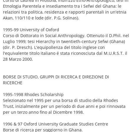
Corso di Laurea in Filosofia, indirizzo Etno-Antropologico; tesi in
Etnologia Parentela e insediamento tra i Sefwi del Ghana: le
relazioni tra politica, residenza e rapporti parentali in un'etnia
Akan, 110/110 e lode (dir. P.G. Solinas).
1995-99 University of Oxford
Corso di Dottorato in Social Anthropology. Ottenuto il D.Phil. nel
Luglio 1999; tesi Hierarchy in twentieth-century Sefwi (Ghana)
(dir. P. Dresch). L'equipollenza del titolo inglese con
l'equivalente titolo italiano é stata riconosciuta dal M.U.R.S.T. il
28 Marzo 2000.
BORSE DI STUDIO, GRUPPI DI RICERCA E DIREZIONE DI
RICERCHE
1995-1998 Rhodes Scholarship
Selezionato nel 1995 per una borsa di studio della Rhodes
Trust, inizialmente per un periodo di due anni e poi rinnovata
per un terzo anno fino al Dicembre 1998.
1996 & 97 Oxford University Graduate Studies Centre
Borse di ricerca per soggiorno in Ghana.