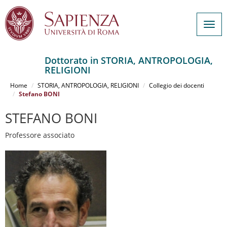
Togg
navig
Dottorato in STORIA, ANTROPOLOGIA,
RELIGIONI
Salta
al
Home
STORIA, ANTROPOLOGIA, RELIGIONI
Collegio dei docenti
contenuto
Stefano BONI
principale
STEFANO BONI
Professore associato