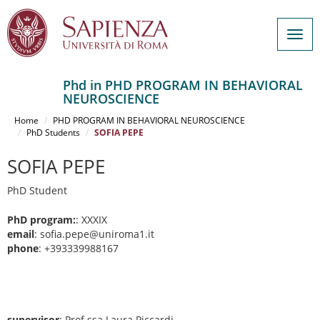
Togg
navig
Phd in PHD PROGRAM IN BEHAVIORAL
NEUROSCIENCE
Salta
al
Home
PHD PROGRAM IN BEHAVIORAL NEUROSCIENCE
contenuto
PhD Students
SOFIA PEPE
principale
SOFIA PEPE
PhD Student
PhD program:
: XXXIX
email
: sofia.pepe@uniroma1.it
phone
: +393339988167
supervisor
: Prof.ssa Laura Piccardi