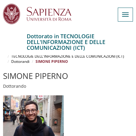
Togg
navig
Dottorato in TECNOLOGIE
DELL'INFORMAZIONE E DELLE
Salta
COMUNICAZIONI (ICT)
al
Home
contenuto
TECNOLOGIE DELL'INFORMAZIONE E DELLE COMUNICAZIONI (ICT)
Dottorandi
SIMONE PIPERNO
principale
SIMONE PIPERNO
Dottorando