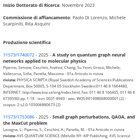
Inizio Dottorato di Ricerca
: Novembre 2023
Commissione di affiancamento
: Paolo Di Lorenzo, Michele
Scarpiniti, Rita Asquini
Produzione scientifica
11573/1740072
- 2025 -
A study on quantum graph neural
networks applied to molecular physics
Piperno, Simone; Ceschini, Andrea; Chang, Su Yeon; Grossi, Michele;
Vallecorsa, Sofia; Panella, Massimo - 01a Articolo in rivista
rivista:
PHYSICA SCRIPTA (Royal Swedish Academy of Sciences:Publications
Department, Box 50005, S-104 05 Stockholm Sweden:011 46 8 1664480,
INTERNET: http://www.kva.se/eng/index.html, Fax: 011 46 8 166405, 011 46 8
6739590) pp. 1-18 - issn: 0031-8949 - wos: WOS:001498068000001 (2) -
scopus: 2-s2.0-105006880673 (2)
11573/1753086
- 2025 -
Small graph perturbations, QAOA, and
the MaxCut problem
Lavagna, L.; Piperno, S.; Ceschini, A.; Panella, M. - 01a Articolo in rivista
rivista:
AVS QUANTUM SCIENCE (Melville NY: AIP Publishing; AVS Science