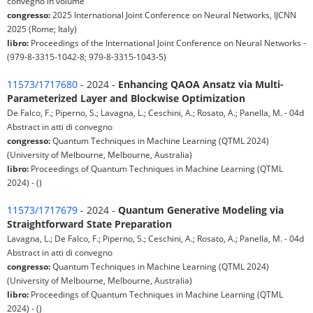
convegno in volume
congresso:
2025 International Joint Conference on Neural Networks, IJCNN
2025 (Rome; Italy)
libro:
Proceedings of the International Joint Conference on Neural Networks -
(979-8-3315-1042-8; 979-8-3315-1043-5)
11573/1717680
- 2024 -
Enhancing QAOA Ansatz via Multi-
Parameterized Layer and Blockwise Optimization
De Falco, F.; Piperno, S.; Lavagna, L.; Ceschini, A.; Rosato, A.; Panella, M. - 04d
Abstract in atti di convegno
congresso:
Quantum Techniques in Machine Learning (QTML 2024)
(University of Melbourne, Melbourne, Australia)
libro:
Proceedings of Quantum Techniques in Machine Learning (QTML
2024) - ()
11573/1717679
- 2024 -
Quantum Generative Modeling via
Straightforward State Preparation
Lavagna, L.; De Falco, F.; Piperno, S.; Ceschini, A.; Rosato, A.; Panella, M. - 04d
Abstract in atti di convegno
congresso:
Quantum Techniques in Machine Learning (QTML 2024)
(University of Melbourne, Melbourne, Australia)
libro:
Proceedings of Quantum Techniques in Machine Learning (QTML
2024) - ()