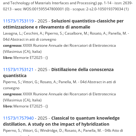
and Technology of Materials Interfaces and Processing) pp. 1-14 - issn: 2639-
0213 - wos: WOS:001595547800001 (0) - scopus: 2-s2.0-105019379034 (1)
11573/1753119
- 2025 -
Soluzioni quantistico-classiche per
ottimizzazione e rilevamento di anomalie
Lavagna, L.; Ceschini, A.; Piperno, S.; Casalbore, M.; Rosato, A.; Panella, M. -
04d Abstract in atti di convegno
congresso:
XXXIX Riunione Annuale dei Ricercatori di Elettrotecnica
(Villasimius (CA), Italia)
libro:
Memorie ET2025 - ()
11573/1753121
- 2025 -
Distillazione della conoscenza
quantistica
Piperno, S.; Vittori, G.; Rosato, A.; Panella, M. - 04d Abstract in atti di
convegno
congresso:
XXXIX Riunione Annuale dei Ricercatori di Elettrotecnica
(Villasimius (CA), Italia)
libro:
Memorie ET2025 - ()
11573/1757940
- 2025 -
Classical to quantum knowledge
distillation. A study on the impact of hybridization
Piperno, S.; Vittori, G.; Windridge, D.; Rosato, A.; Panella, M. - 04b Atto di