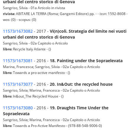
urbani del centro storico di Genova
Sangriso, Silvia - 01a Articolo in rivista
rivista:
ABITARE LA TERRA (Roma; Gangemi Editore) pp. - - issn: 1592-8608 -
wos: (0) - scopus: (0)
11573/1673082
- 2017 -
Vi(n)coli. Strategia del limite nei vuoti
urbani del centro storico di Genova
Sangriso, Silvia - 02a Capitolo o Articolo
libro:
Recycle Italy Atlante - ()
11573/1673081
- 2016 -
18. Painting under the Sopraelevata
Marina, Francesca; Sangriso, Silvia - 02a Capitolo o Articolo
libro:
Towards a pro-active manifesto - ()
11573/1673077
- 2016 -
20. In&Out: the recycled house
Sangriso, Silvia; Marina, Francesca - 02a Capitolo o Articolo
libro:
In&out_The Recycled House - ()
11573/1673080
- 2016 -
19. Draughts Time Under the
Sopraelevata
Sangriso, Silvia; Marina, Francesca - 02a Capitolo o Articolo
libro:
Towards a Pro-Active Manifesto - (978-88-548-9006-0)