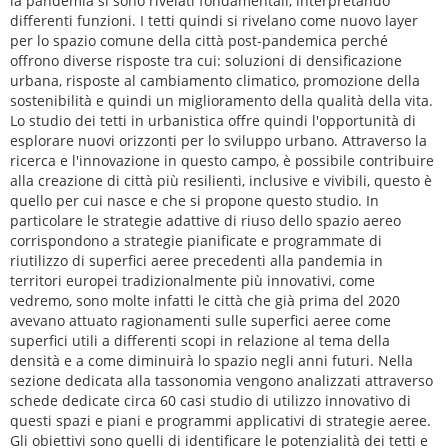
la pandemia si sono rivelati fondamentali, interpretando
differenti funzioni. I tetti quindi si rivelano come nuovo layer
per lo spazio comune della città post-pandemica perché
offrono diverse risposte tra cui: soluzioni di densificazione
urbana, risposte al cambiamento climatico, promozione della
sostenibilità e quindi un miglioramento della qualità della vita.
Lo studio dei tetti in urbanistica offre quindi l'opportunità di
esplorare nuovi orizzonti per lo sviluppo urbano. Attraverso la
ricerca e l'innovazione in questo campo, è possibile contribuire
alla creazione di città più resilienti, inclusive e vivibili, questo è
quello per cui nasce e che si propone questo studio. In
particolare le strategie adattive di riuso dello spazio aereo
corrispondono a strategie pianificate e programmate di
riutilizzo di superfici aeree precedenti alla pandemia in
territori europei tradizionalmente più innovativi, come
vedremo, sono molte infatti le città che già prima del 2020
avevano attuato ragionamenti sulle superfici aeree come
superfici utili a differenti scopi in relazione al tema della
densità e a come diminuirà lo spazio negli anni futuri. Nella
sezione dedicata alla tassonomia vengono analizzati attraverso
schede dedicate circa 60 casi studio di utilizzo innovativo di
questi spazi e piani e programmi applicativi di strategie aeree.
Gli obiettivi sono quelli di identificare le potenzialità dei tetti e