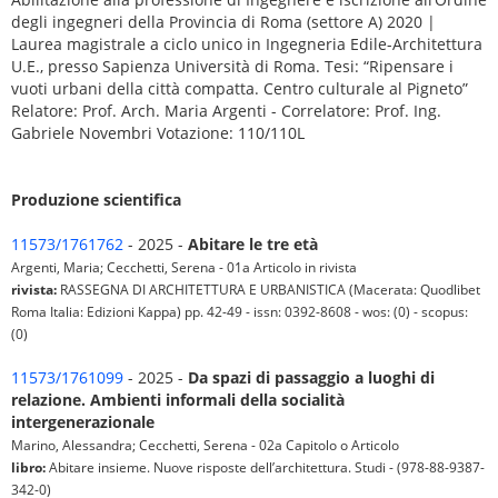
degli ingegneri della Provincia di Roma (settore A) 2020 |
Laurea magistrale a ciclo unico in Ingegneria Edile-Architettura
U.E., presso Sapienza Università di Roma. Tesi: “Ripensare i
vuoti urbani della città compatta. Centro culturale al Pigneto”
Relatore: Prof. Arch. Maria Argenti - Correlatore: Prof. Ing.
Gabriele Novembri Votazione: 110/110L
Produzione scientifica
11573/1761762
- 2025 -
Abitare le tre età
Argenti, Maria; Cecchetti, Serena - 01a Articolo in rivista
rivista:
RASSEGNA DI ARCHITETTURA E URBANISTICA (Macerata: Quodlibet
Roma Italia: Edizioni Kappa) pp. 42-49 - issn: 0392-8608 - wos: (0) - scopus:
(0)
11573/1761099
- 2025 -
Da spazi di passaggio a luoghi di
relazione. Ambienti informali della socialità
intergenerazionale
Marino, Alessandra; Cecchetti, Serena - 02a Capitolo o Articolo
libro:
Abitare insieme. Nuove risposte dell’architettura. Studi - (978-88-9387-
342-0)