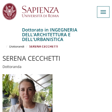
Togg
navig
Dottorato in INGEGNERIA
DELL'ARCHITETTURA E
Salta
DELL'URBANISTICA
al
Home
INGEGNERIA DELL'ARCHITETTURA E DELL'URBANISTICA
contenuto
Dottorandi
SERENA CECCHETTI
principale
SERENA CECCHETTI
Dottoranda