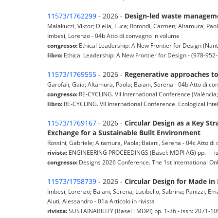
11573/1762299
- 2026 -
Design-led waste managemen
Malakuczi, Viktor; D'elia, Luca; Rotondi, Carmen; Altamura, Paol
Imbesi, Lorenzo - 04b Atto di convegno in volume
congresso:
Ethical Leadership: A New Frontier for Design (Nant
libro:
Ethical Leadership: A New Frontier for Design - (978-952
11573/1769555
- 2026 -
Regenerative approaches to 
Garofali, Gaia; Altamura, Paola; Baiani, Serena - 04b Atto di c
congresso:
RE-CYCLING. VII International Conference (València;
libro:
RE-CYCLING. VII International Conference. Ecological Inte
11573/1769167
- 2026 -
Circular Design as a Key St
Exchange for a Sustainable Built Environment
Rossini, Gabriele; Altamura, Paola; Baiani, Serena - 04c Atto di 
rivista:
ENGINEERING PROCEEDINGS (Basel: MDPI AG) pp. - - issn
congresso:
Designs 2026 Conference. The 1st International Onli
11573/1758739
- 2026 -
Circular Design for Made in 
Imbesi, Lorenzo; Baiani, Serena; Lucibello, Sabrina; Panizzi, Em
Aiuti, Alessandro - 01a Articolo in rivista
rivista:
SUSTAINABILITY (Basel : MDPI) pp. 1-36 - issn: 2071-