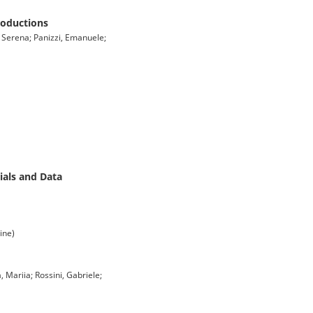
roductions
i, Serena; Panizzi, Emanuele;
ials and Data
ine)
 Mariia; Rossini, Gabriele;