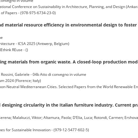
i convegno in volume
nal Conference on Sustainability in Architecture, Planning, and Design (Ankar
f Papers - (978-975-6734-23-0)
nd material resource efficiency in environmental design to foster
me
hitecture - ICSA 2025 (Antwerp, Belgium)
Ethink REuse - ()
ing materials from organic waste. A closed-loop production mode
a; Rossini, Gabriele - 04b Atto di convegno in volume
 2024 (Florence; Italy)
rbon-Neutral Mediterranean Cities. Selected Papers from the World Renewable 
esigning circularity in the Italian furniture industry. Current pr
Serena; Malakuczi, Viktor; Altamura, Paola; D’Elia, Luca; Rotondi, Carmen; Ershova,
hes for Sustainable Innovation - (979-12-5477-602-5)