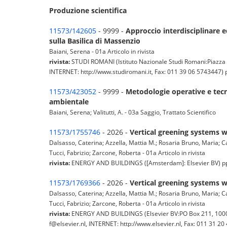
Produzione scientifica
11573/142605
- 9999 -
Approccio interdisciplinare e
sulla Basilica di Massenzio
Baiani, Serena - 01a Articolo in rivista
rivista:
STUDI ROMANI (Istituto Nazionale Studi Romani:Piazza 
INTERNET: http://www.studiromani.it, Fax: 011 39 06 5743447) pp. .
11573/423052
- 9999 -
Metodologie operative e tecnic
ambientale
Baiani, Serena; Valitutti, A. - 03a Saggio, Trattato Scientifico
11573/1755746
- 2026 -
Vertical greening systems w
Dalsasso, Caterina; Azzella, Mattia M.; Rosaria Bruno, Maria; 
Tucci, Fabrizio; Zarcone, Roberta - 01a Articolo in rivista
rivista:
ENERGY AND BUILDINGS ([Amsterdam]: Elsevier BV) pp. - 
11573/1769366
- 2026 -
Vertical greening systems w
Dalsasso, Caterina; Azzella, Mattia M.; Rosaria Bruno, Maria; 
Tucci, Fabrizio; Zarcone, Roberta - 01a Articolo in rivista
rivista:
ENERGY AND BUILDINGS (Elsevier BV:PO Box 211, 1000 
f@elsevier.nl, INTERNET: http://www.elsevier.nl, Fax: 011 31 20