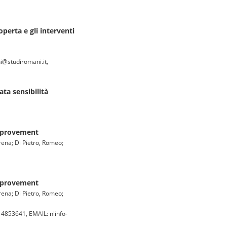
perta e gli interventi
i@studiromani.it,
ata sensibilità
improvement
rena; Di Pietro, Romeo;
improvement
rena; Di Pietro, Romeo;
853641, EMAIL: nlinfo-