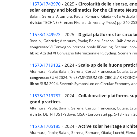
11573/1743970
- 2025 -
Circolarità delle risorse, en
solar energy and bioclimatics for the Climate Neutr
Baiani, Serena; Altamura, Paola; Romano, Giada - 01a Articolo in
rivista:
TECHNE (Firenze: Firenze University Press) pp. 240-25
11573/1749973
- 2025 -
Digital platforms for circul
Rossini, Gabriele; Altamura, Paola; Baiani, Serena - 04b Atto d
congresso:
VI Convegno Internazionale REcycling. Scenari innova
libro:
Atti del VI Convegno Internazionale REcycling. Scenari inn
11573/1719132
- 2024 -
Scale-up delle buone pratich
Altamura, Paola; Baiani, Serena; Ceruti, Francesca; Cutaia, Lau
congresso:
SUM 2024. 7th SYMPOSIUM ON CIRCULAR ECONOMY 
libro:
SUM 2024. Seventh Symposium on Circular Economy and
11573/1719787
- 2024 -
Collaborative platforms supp
good practices
Altamura, Paola; Baiani, Serena; Ceruti, Francesca; Cutaia, Laura
rivista:
DETRITUS (Padova: CISA - Eurowaste) pp. 5-18 - issn:
11573/1705185
- 2024 -
Active solar heritage archi
Altamura, Paola; Baiani, Serena; Romano, Giada; Lucchi, Elena -