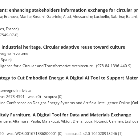
t: enhancing stakeholders information exchange for circular p
a; Ershova, Mariia; Rossini, Gabriele; Aiuti, Alessandro; Lucibello, Sabrina; Baian
es, France)
-7549-07-0)
industrial heritage. Circular adaptive reuse toward culture
onvegno in volume
 Spain)
lligence for a Circular and Transformative Architecture - (978-84-1396-440-9)
rategy to Cut Embodied Energy: A Digital AI Tool to Support Mater
convegno in rivista
: 2673-4591 - wos: (0) - scopus: (0)
ne Conference on Designs Energy Systems and Artificial Intelligence Online (Onl
Italy Furniture. A Digital Tool for Data and Materials Exchange
anuele; Altamura, Paola; Malakuczi, Viktor; D'elia, Luca; Rotondi, Carmen; Ershova,
1050 - wos: WOS:001671336800001 (0) - scopus: 2-s2.0-105028918246 (1)