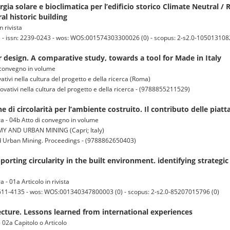
ergia solare e bioclimatica per l’edificio storico Climate Neutral / 
al historic building
 rivista
3 - issn: 2239-0243 - wos: WOS:001574303300026 (0) - scopus: 2-s2.0-105013108
ar design. A comparative study, towards a tool for Made in Italy
i convegno in volume
tivi nella cultura del progetto e della ricerca (Roma)
ovativi nella cultura del progetto e della ricerca - (9788855211529)
e di circolarità per l’ambiente costruito. Il contributo delle piat
ra - 04b Atto di convegno in volume
AND URBAN MINING (Capri; Italy)
 Urban Mining. Proceedings - (9788862650403)
orting circularity in the built environment. identifying strategic
 - 01a Articolo in rivista
 2611-4135 - wos: WOS:001340347800003 (0) - scopus: 2-s2.0-85207015796 (0)
tecture. Lessons learned from international experiences
 02a Capitolo o Articolo