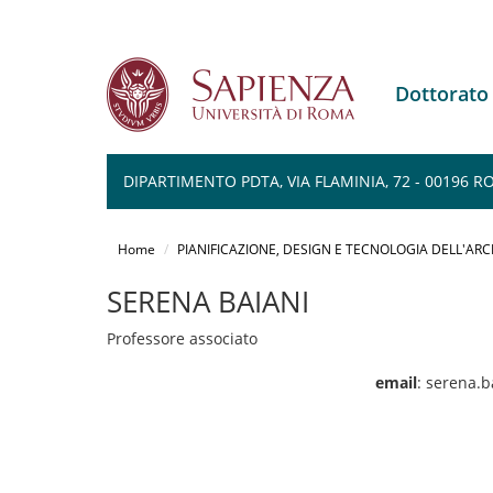
Dottorato
DIPARTIMENTO PDTA, VIA FLAMINIA, 72 - 00196 
Salta
al
Home
PIANIFICAZIONE, DESIGN E TECNOLOGIA DELL'AR
contenuto
principale
SERENA BAIANI
Professore associato
email
: serena.