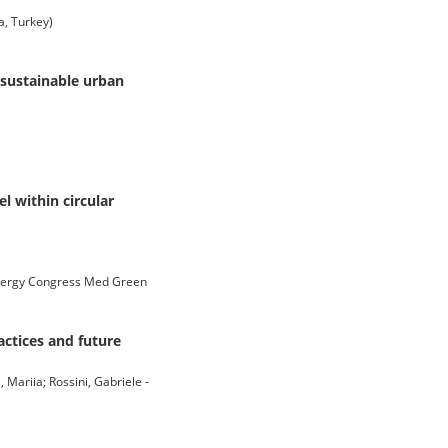
a, Turkey)
 sustainable urban
l within circular
Energy Congress Med Green
actices and future
 Mariia; Rossini, Gabriele -