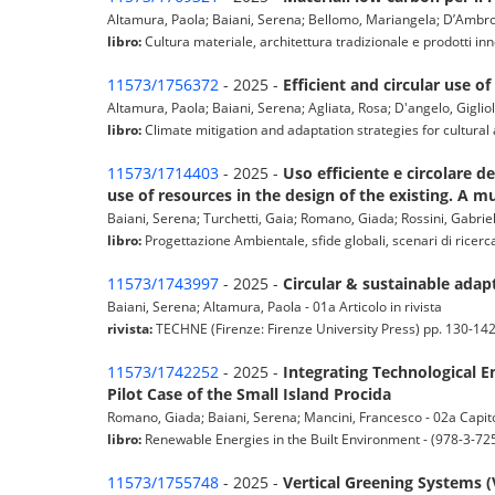
Altamura, Paola; Baiani, Serena; Bellomo, Mariangela; D’Ambrosio
libro:
Cultura materiale, architettura tradizionale e prodotti inno
11573/1756372
- 2025 -
Efficient and circular use of
Altamura, Paola; Baiani, Serena; Agliata, Rosa; D'angelo, Gigliol
libro:
Climate mitigation and adaptation strategies for cultural
11573/1714403
- 2025 -
Uso efficiente e circolare de
use of resources in the design of the existing. A m
Baiani, Serena; Turchetti, Gaia; Romano, Giada; Rossini, Gabriel
libro:
Progettazione Ambientale, sfide globali, scenari di rice
11573/1743997
- 2025 -
Circular & sustainable adapt
Baiani, Serena; Altamura, Paola - 01a Articolo in rivista
rivista:
TECHNE (Firenze: Firenze University Press) pp. 130-142 -
11573/1742252
- 2025 -
Integrating Technological E
Pilot Case of the Small Island Procida
Romano, Giada; Baiani, Serena; Mancini, Francesco - 02a Capito
libro:
Renewable Energies in the Built Environment - (978-3-72
11573/1755748
- 2025 -
Vertical Greening Systems (V