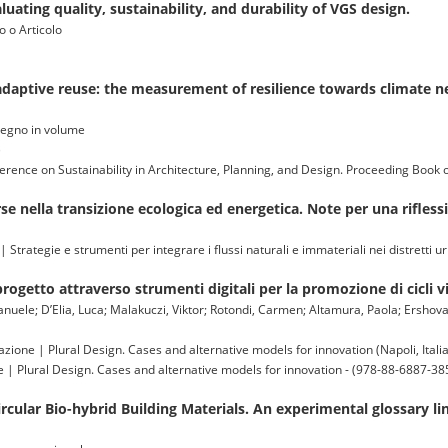
ting quality, sustainability, and durability of VGS design.
o o Articolo
aptive reuse: the measurement of resilience towards climate neu
nvegno in volume
)
erence on Sustainability in Architecture, Planning, and Design. Proceeding Book of
orse nella transizione ecologica ed energetica. Note per una rifless
 Strategie e strumenti per integrare i flussi naturali e immateriali nei distretti
 progetto attraverso strumenti digitali per la promozione di cicli 
anuele; D’Elia, Luca; Malakuczi, Viktor; Rotondi, Carmen; Altamura, Paola; Ershova,
vazione | Plural Design. Cases and alternative models for innovation (Napoli, Italia
ne | Plural Design. Cases and alternative models for innovation - (978-88-6887-38
ircular Bio-hybrid Building Materials. An experimental glossary l