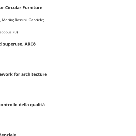
r Circular Furniture
 Mariia; Rossini, Gabriele;
scopus: (0)
nd superuse. ARCò
ework for architecture
controllo della qualità
idenziale