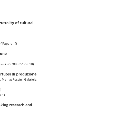
trality of cultural
 Papers - ()
ione
 urbani - (9788835179610)
virtuosi di produzione
 Mariia; Rossini, Gabriele;
)
5-1)
inking research and