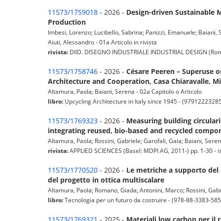
11573/1759018
- 2026 -
Design-driven Sustainable 
Production
Imbesi, Lorenzo; Lucibello, Sabrina; Panizzi, Emanuele; Baiani, 
Aiuti, Alessandro - 01a Articolo in rivista
rivista:
DIID. DISEGNO INDUSTRIALE INDUSTRIAL DESIGN (Roma: R
11573/1758746
- 2026 -
Césare Peeren – Superuse on
Architecture and Cooperation, Casa Chiaravalle, Mi
Altamura, Paola; Baiani, Serena - 02a Capitolo o Articolo
libro:
Upcycling Architecture in Italy since 1945 - (9791222328
11573/1769323
- 2026 -
Measuring building circular
integrating reused, bio-based and recycled compo
Altamura, Paola; Rossini, Gabriele; Garofali, Gaia; Baiani, Serena;
rivista:
APPLIED SCIENCES (Basel: MDPI AG, 2011-) pp. 1-30 - iss
11573/1770520
- 2026 -
Le metriche a supporto del ci
del progetto in ottica multiscalare
Altamura, Paola; Romano, Giada; Antonini, Marco; Rossini, Gabri
libro:
Tecnologia per un futuro da costruire - (978-88-3383-585
11573/1769321
- 2025 -
Materiali low carbon per il r