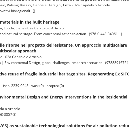
, Valeria; Rossini, Gabriele; Tersigni, Enza - 02a Capitolo o Articolo
vativi bioregionali - ()
 materials in the built heritage
a; Lucchi, Elena - 02a Capitolo o Articolo
 and natural heritage. From conceptualization to action - (978-0-443-34061-1)
lle risorse nel progetto dell’esistente. Un approccio multiscalare |
ultiscalar approach
e - 02a Capitolo o Articolo
rca | Environmental Design, global challenges, research scenarios - (97888916724
ive reuse of fragile industrial heritage sites. Regenerating Ex SI
 issn: 2239-0243 - wos: (0) - scopus: (0)
nvironmental Design and Energy Interventions in the Residential 
lo o Articolo
58-3857-8)
GS) as sustainable technological solutions for air pollution redu