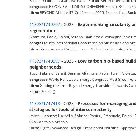
Rossini, Gabriele; Altamura, Paola; Baiani, Serena - 04b Atto d
congresso:
BEYOND ALL LIMITS CONFERENCE 2025. 3rd Internatio
libro:
BEYOND ALL LIMITS Conference 2025. Proceedings Book o
11573/1749707
- 2025 -
Experimenting circularity a
regeneration
Altamura, Paola; Baiani, Serena - 04b Atto di convegno in volu
congresso:
6th International Conference on Structures and Arc
libro:
Structures and Architecture - REstructure REmaterialize R
11573/1749597
- 2025 -
Low carbon bio-based build
neighborhoods
Tucci, Fabrizio; Baiani, Serena; Altamura, Paola; Tulelli, Violett
congresso:
World Renewable Energy Congress Med Green Forum
libro:
Getting to Zero – Beyond Energy Transition Towards Ca
Forum 2024 - ()
11573/1747413
- 2025 -
Processes for managing and d
strategies for tools of interconnectivity
Imbesi, Lorenzo; Lucibello, Sabrina; Panizzi, Emanuele; Baiani, 
02a Capitolo o Articolo
libro:
Digital Advanced Design. Transitional Industrial Approac