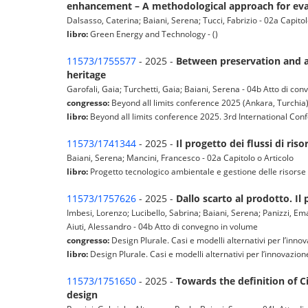
enhancement – A methodological approach for evalua
Dalsasso, Caterina; Baiani, Serena; Tucci, Fabrizio - 02a Capitol
libro:
Green Energy and Technology - ()
11573/1755577
- 2025 -
Between preservation and ad
heritage
Garofali, Gaia; Turchetti, Gaia; Baiani, Serena - 04b Atto di co
congresso:
Beyond all limits conference 2025 (Ankara, Turchia
libro:
Beyond all limits conference 2025. 3rd International Conf
11573/1741344
- 2025 -
Il progetto dei flussi di ris
Baiani, Serena; Mancini, Francesco - 02a Capitolo o Articolo
libro:
Progetto tecnologico ambientale e gestione delle risorse |
11573/1757626
- 2025 -
Dallo scarto al prodotto. Il
Imbesi, Lorenzo; Lucibello, Sabrina; Baiani, Serena; Panizzi, Em
Aiuti, Alessandro - 04b Atto di convegno in volume
congresso:
Design Plurale. Casi e modelli alternativi per l’inno
libro:
Design Plurale. Casi e modelli alternativi per l’innovazio
11573/1751650
- 2025 -
Towards the definition of C
design