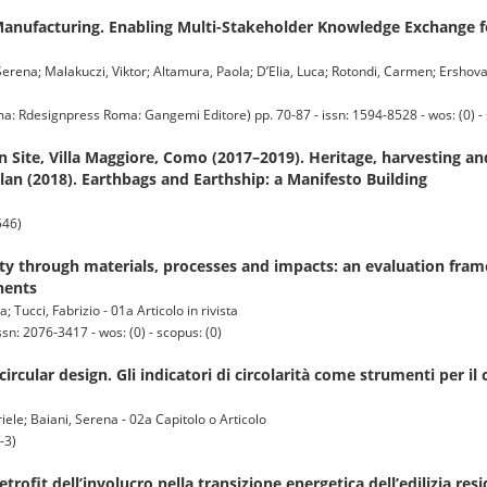
Manufacturing. Enabling Multi-Stakeholder Knowledge Exchange fo
Serena; Malakuczi, Viktor; Altamura, Paola; D’Elia, Luca; Rotondi, Carmen; Ershova,
designpress Roma: Gangemi Editore) pp. 70-87 - issn: 1594-8528 - wos: (0) - 
 Site, Villa Maggiore, Como (2017–2019). Heritage, harvesting a
lan (2018). Earthbags and Earthship: a Manifesto Building
546)
ity through materials, processes and impacts: an evaluation fram
nents
 Tucci, Fabrizio - 01a Articolo in rivista
n: 2076-3417 - wos: (0) - scopus: (0)
rcular design. Gli indicatori di circolarità come strumenti per il 
ele; Baiani, Serena - 02a Capitolo o Articolo
-3)
etrofit dell’involucro nella transizione energetica dell’edilizia res