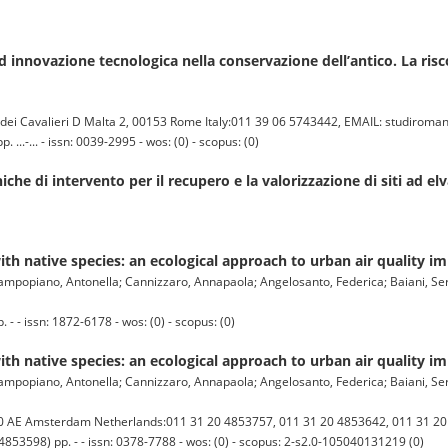
d innovazione tecnologica nella conservazione dell’antico. La risco
dei Cavalieri D Malta 2, 00153 Rome Italy:011 39 06 5743442, EMAIL: studiroman
..-... - issn: 0039-2995 - wos: (0) - scopus: (0)
he di intervento per il recupero e la valorizzazione di siti ad elv
ith native species: an ecological approach to urban air quality 
Campopiano, Antonella; Cannizzaro, Annapaola; Angelosanto, Federica; Baiani, Se
- issn: 1872-6178 - wos: (0) - scopus: (0)
ith native species: an ecological approach to urban air quality 
Campopiano, Antonella; Cannizzaro, Annapaola; Angelosanto, Federica; Baiani, Se
AE Amsterdam Netherlands:011 31 20 4853757, 011 31 20 4853642, 011 31 20 4
 4853598) pp. - - issn: 0378-7788 - wos: (0) - scopus: 2-s2.0-105040131219 (0)