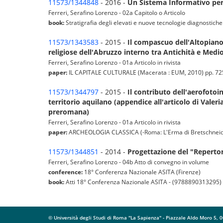
11573/1344848
- 2016 -
Un Sistema Informativo per i
Ferreri, Serafino Lorenzo - 02a Capitolo o Articolo
book:
Stratigrafia degli elevati e nuove tecnologie diagnostiche
11573/1343583
- 2015 -
Il compascuo dell'Altopiano 
religiose dell'Abruzzo interno tra Antichità e Medi
Ferreri, Serafino Lorenzo - 01a Articolo in rivista
paper:
IL CAPITALE CULTURALE (Macerata : EUM, 2010) pp. 725-7
11573/1344797
- 2015 -
Il contributo dell'aerofotoi
territorio aquilano (appendice all'articolo di Valeri
preromana)
Ferreri, Serafino Lorenzo - 01a Articolo in rivista
paper:
ARCHEOLOGIA CLASSICA (-Roma: L'Erma di Bretschneider, 19
11573/1344851
- 2014 -
Progettazione del "Repertor
Ferreri, Serafino Lorenzo - 04b Atto di convegno in volume
conference:
18° Conferenza Nazionale ASITA (Firenze)
book:
Atti 18° Conferenza Nazionale ASITA - (9788890313295)
© Università degli Studi di Roma "La Sapienza" - Piazzale Aldo Moro 5,