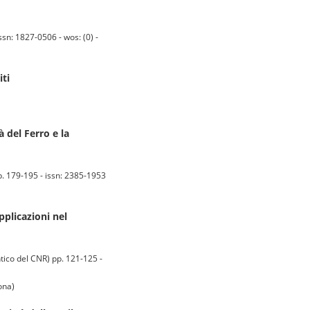
ssn: 1827-0506 - wos: (0) -
iti
à del Ferro e la
p. 179-195 - issn: 2385-1953
plicazioni nel
ico del CNR) pp. 121-125 -
ona)