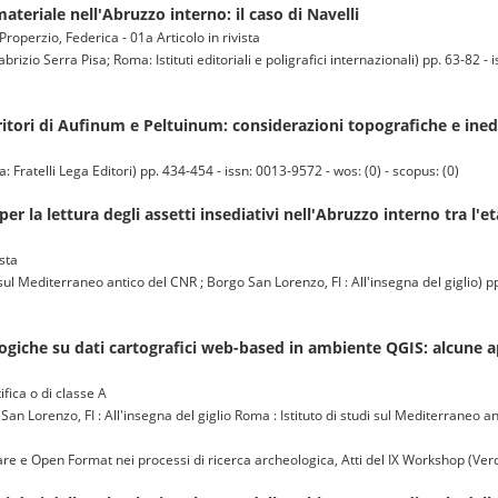
ateriale nell'Abruzzo interno: il caso di Navelli
Properzio, Federica - 01a Articolo in rivista
 Serra Pisa; Roma: Istituti editoriali e poligrafici internazionali) pp. 63-82 - i
ritori di Aufinum e Peltuinum: considerazioni topografiche e ined
ratelli Lega Editori) pp. 434-454 - issn: 0013-9572 - wos: (0) - scopus: (0)
er la lettura degli assetti insediativi nell'Abruzzo interno tra l'et
ista
 Mediterraneo antico del CNR ; Borgo San Lorenzo, FI : All'insegna del giglio) p
ogiche su dati cartografici web-based in ambiente QGIS: alcune ap
ifica o di classe A
nzo, FI : All'insegna del giglio Roma : Istituto di studi sul Mediterraneo ant
 e Open Format nei processi di ricerca archeologica, Atti del IX Workshop (Ver