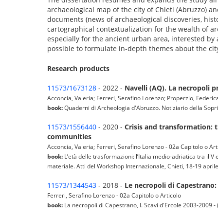
archaeological map of the city of Chieti (Abruzzo) a
documents (news of archaeological discoveries, histori
cartographical contextualization for the wealth of a
especially for the ancient urban area, interested by
possible to formulate in-depth themes about the ci
Research products
11573/1673128
- 2022 -
Navelli (AQ). La necropoli p
Acconcia, Valeria; Ferreri, Serafino Lorenzo; Properzio, Federica
book:
Quaderni di Archeologia d'Abruzzo. Notiziario della Sop
11573/1556440
- 2020 -
Crisis and transformation: 
communities
Acconcia, Valeria; Ferreri, Serafino Lorenzo - 02a Capitolo o Art
book:
L’età delle trasformazioni: l’Italia medio-adriatica tra il 
materiale. Atti del Workshop Internazionale, Chieti, 18-19 apri
11573/1344543
- 2018 -
Le necropoli di Capestrano: 
Ferreri, Serafino Lorenzo - 02a Capitolo o Articolo
book:
La necropoli di Capestrano, I. Scavi d'Ercole 2003-2009