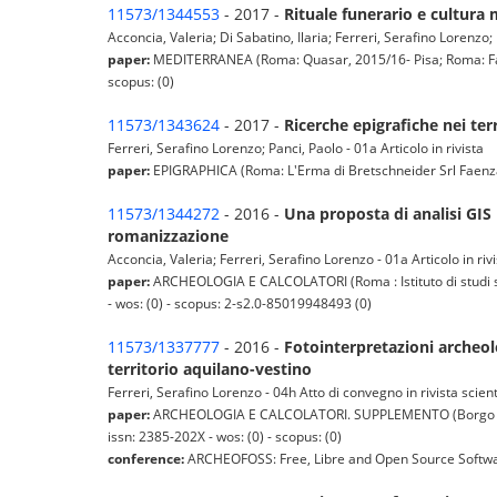
11573/1344553
- 2017 -
Rituale funerario e cultura m
Acconcia, Valeria; Di Sabatino, Ilaria; Ferreri, Serafino Lorenzo; 
paper:
MEDITERRANEA (Roma: Quasar, 2015/16- Pisa; Roma: Fabrizio
scopus: (0)
11573/1343624
- 2017 -
Ricerche epigrafiche nei ter
Ferreri, Serafino Lorenzo; Panci, Paolo - 01a Articolo in rivista
paper:
EPIGRAPHICA (Roma: L'Erma di Bretschneider Srl Faenza: F
11573/1344272
- 2016 -
Una proposta di analisi GIS p
romanizzazione
Acconcia, Valeria; Ferreri, Serafino Lorenzo - 01a Articolo in riv
paper:
ARCHEOLOGIA E CALCOLATORI (Roma : Istituto di studi sul
- wos: (0) - scopus: 2-s2.0-85019948493 (0)
11573/1337777
- 2016 -
Fotointerpretazioni archeol
territorio aquilano-vestino
Ferreri, Serafino Lorenzo - 04h Atto di convegno in rivista scient
paper:
ARCHEOLOGIA E CALCOLATORI. SUPPLEMENTO (Borgo San Lore
issn: 2385-202X - wos: (0) - scopus: (0)
conference:
ARCHEOFOSS: Free, Libre and Open Source Software