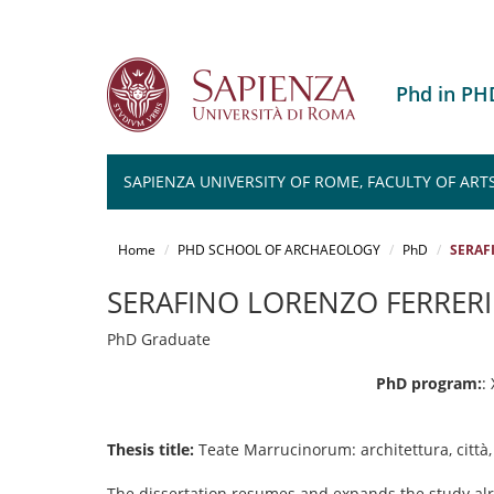
Phd in P
SAPIENZA UNIVERSITY OF ROME, FACULTY OF ART
Salta
al
Home
PHD SCHOOL OF ARCHAEOLOGY
PhD
SERAF
contenuto
principale
SERAFINO LORENZO FERRERI
PhD Graduate
PhD program:
:
Thesis title:
Teate Marrucinorum: architettura, città
The dissertation resumes and expands the study alr