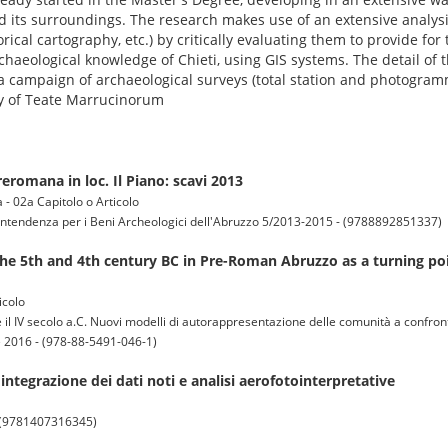
nd its surroundings. The research makes use of an extensive analysi
cal cartography, etc.) by critically evaluating them to provide for t
rchaeological knowledge of Chieti, using GIS systems. The detail of 
 a campaign of archaeological surveys (total station and photogram
ty of Teate Marrucinorum
reromana in loc. Il Piano: scavi 2013
 - 02a Capitolo o Articolo
rintendenza per i Beni Archeologici dell'Abruzzo 5/2013-2015 - (9788892851337)
the 5th and 4th century BC in Pre-Roman Abruzzo as a turning poi
icolo
V e il IV secolo a.C. Nuovi modelli di autorappresentazione delle comunità a confron
le 2016 - (978-88-5491-046-1)
integrazione dei dati noti e analisi aerofotointerpretative
 - (9781407316345)