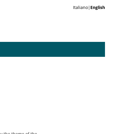
Italiano|
English
ay the theme of the