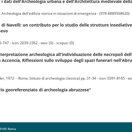
 dati dell'Archeologia urbana e dell'Architettura medievale della 
. Archeologia dell'edilizia storica in situazioni di emergenza - (978-8889568620)
di Navelli: un contributo per lo studio delle strutture insediati
oevo
47 - issn: 2039-2362 - wos: (0) - scopus: (0)
nterpretazione archeologica all'individuazione delle necropoli dell
a Acconcia, Riflessioni sullo sviluppo degli spazi funerari nell'Abr
72- - Roma: Istituto di archeologia classica) pp. 31-34 - issn: 0391-8165 - wos:
io georeferenziato di archeologia abruzzese"
 00185 Roma