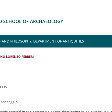
HD SCHOOL OF ARCHAEOLOGY
S AND PHILOSOPHY, DEPARTMENT OF ANTIQUITIES
INO LORENZO FERRERI
 XXXV
, paesaggio
eady started in the Master's Degree, developing in an extensive w