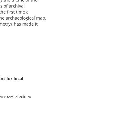
s of archival
he first time a
the archaeological map,
metry), has made it
nt for local
to e temi di cultura