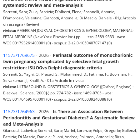
systematic review and meta-analysis
Sorrenti, Sara; Zullo, Fabrizio; D'alberti, Elena; Sasanelli, Antonio;
D'ambrosio, Valentina; Giancotti, Antonella; Di Mascio, Daniele - 01g Articolo
di rassegna (Review)
rivista:
AMERICAN JOURNAL OF OBSTETRICS & GYNECOLOGY, MATERNAL-
FETAL MEDICINE (New York: Elsevier Inc.) pp. - - issn: 2589-9333 - wos:
WOS:001793261400001 (0) - scopus: 2-s2.0-105040707147 (0)
11573/1769675
- 2026 -
Perinatal outcome of monochorionic
twin pregnancy complicated by selective fetal growth
restriction: ISUOGvs Delphi diagnostic criteria
Sorrenti, S.; Yaghi, O.; Prasad, S.; Mohammed, D.; Fathima, F.; Boorman, H.;
Selvakumar, J.; Khalil, A. - 01a Articolo in rivista
rivista:
ULTRASOUND IN OBSTETRICS & GYNECOLOGY ([Oxford, England] :
Blackwell Science, [2000]-) pp. 774-782 - issn: 1469-0705 - wos:
WOS:001764695700001 (0) - scopus: 2-s2.0-105039240388 (0)
11573/1764963
- 2026 -
Is There an Association Between
Periodontitis and Gestational Diabetes? A Systematic Review
and Meta-Analysis
Giancotti, Ludovica; Sorrenti, Sara; Marini, Lorenzo; Volpe, Gregorio; Gallenzi,
Patrizia; Di Mascio, Daniele; Pilloni, Andrea; Polimeni, Antonella; Rizzo,