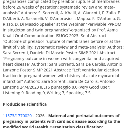
pregnancies complicated by prelabor rupture of membranes
before 26 weeks of gestation: systematic review and meta-
analysis” Authors: S. Sorrenti, A. Khalil, A. Giancotti, F. Zullo, E.
D’Alberti, A. Sasanelli, V. D’Ambrosio, I. Mappa, F. D’Antonio, G.
Rizzo, D. Di Mascio Speaker at the Webinar “Periviable PPROM
in singleton and twin pregnancies”-organized by Prof. Asma
Khalil Oral Communication ISUOG 2023- Seul Abstract
“Outcome of prelabor rupture of membranes before or at the
limit of viability: systematic review and meta-analysis” Authors:
Sara Sorrenti, Daniele Di Mascio Poster SIMP 2021 Abstract:
“Pregnancy outcome in women with congenital and acquired
heart disease” Authors: Sara Sorrenti, Sara De Carolis, Antonio
Lanzone Poster SIMP 2021 Abstract: “Left ventricular ejection
fraction in pregnant women with history of acute myocardial
infarction” Authors: Sara Sorrenti, Sara De Carolis, Antonio
Lanzone 24/4/2023 IELTS punteggio 8.0 (Very Good User) :
Listening 9, Reading 9, Writing 7, Speaking 7.5.
Produzione scientifica
11573/1770020
- 2026 -
Maternal and perinatal outcomes of
pregnancy in patients with cardiac disease according to the
modified World Health Organization classification: