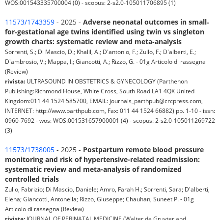
WOS:001543335700004 (0) - scopus: 2-s2.0-105011706895 (1)
11573/1743359
- 2025 -
Adverse neonatal outcomes in small‐
for‐gestational age twins identified using twin vs singleton
growth charts: systematic review and meta‐analysis
Sorrenti, S.; Di Mascio, D.; Khalil, A.; D'antonio, F.; Zullo, F.; D'alberti, E.;
D'ambrosio, V.; Mappa, I.; Giancotti, A.; Rizzo, G. - 01g Articolo di rassegna
(Review)
rivista:
ULTRASOUND IN OBSTETRICS & GYNECOLOGY (Parthenon
Publishing:Richmond House, White Cross, South Road LA1 4QX United
Kingdom:011 44 1524 585700, EMAIL: journals_parthpub@crcpress.com,
INTERNET: http://www.parthpub.com, Fax: 011 44 1524 66882) pp. 1-10 - issn:
0960-7692 - wos: WOS:001531657900001 (4) - scopus: 2-s2.0-105011269722
(3)
11573/1738005
- 2025 -
Postpartum remote blood pressure
monitoring and risk of hypertensive-related readmission:
systematic review and meta-analysis of randomized
controlled trials
Zullo, Fabrizio; Di Mascio, Daniele; Amro, Farah H.; Sorrenti, Sara; D'alberti,
Elena; Giancotti, Antonella; Rizzo, Giuseppe; Chauhan, Suneet P. - 01g
Articolo di rassegna (Review)
rivista:
JOURNAL OF PERINATAL MEDICINE (Walter de Gruyter and