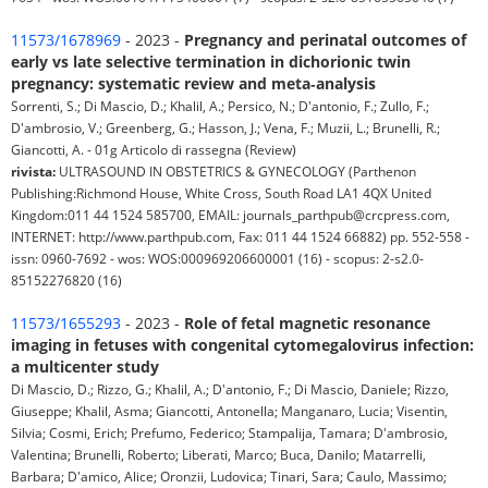
11573/1678969
- 2023 -
Pregnancy and perinatal outcomes of
early vs late selective termination in dichorionic twin
pregnancy: systematic review and meta‐analysis
Sorrenti, S.; Di Mascio, D.; Khalil, A.; Persico, N.; D'antonio, F.; Zullo, F.;
D'ambrosio, V.; Greenberg, G.; Hasson, J.; Vena, F.; Muzii, L.; Brunelli, R.;
Giancotti, A. - 01g Articolo di rassegna (Review)
rivista:
ULTRASOUND IN OBSTETRICS & GYNECOLOGY (Parthenon
Publishing:Richmond House, White Cross, South Road LA1 4QX United
Kingdom:011 44 1524 585700, EMAIL: journals_parthpub@crcpress.com,
INTERNET: http://www.parthpub.com, Fax: 011 44 1524 66882) pp. 552-558 -
issn: 0960-7692 - wos: WOS:000969206600001 (16) - scopus: 2-s2.0-
85152276820 (16)
11573/1655293
- 2023 -
Role of fetal magnetic resonance
imaging in fetuses with congenital cytomegalovirus infection:
a multicenter study
Di Mascio, D.; Rizzo, G.; Khalil, A.; D'antonio, F.; Di Mascio, Daniele; Rizzo,
Giuseppe; Khalil, Asma; Giancotti, Antonella; Manganaro, Lucia; Visentin,
Silvia; Cosmi, Erich; Prefumo, Federico; Stampalija, Tamara; D'ambrosio,
Valentina; Brunelli, Roberto; Liberati, Marco; Buca, Danilo; Matarrelli,
Barbara; D'amico, Alice; Oronzii, Ludovica; Tinari, Sara; Caulo, Massimo;