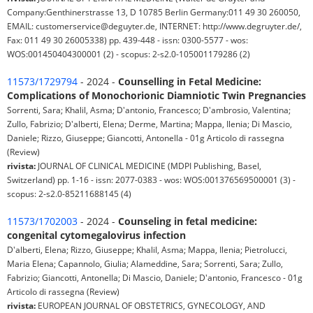
Company:Genthinerstrasse 13, D 10785 Berlin Germany:011 49 30 260050,
EMAIL: customerservice@deguyter.de, INTERNET: http://www.degruyter.de/,
Fax: 011 49 30 26005338) pp. 439-448 - issn: 0300-5577 - wos:
WOS:001450404300001 (2) - scopus: 2-s2.0-105001179286 (2)
11573/1729794
- 2024 -
Counselling in Fetal Medicine:
Complications of Monochorionic Diamniotic Twin Pregnancies
Sorrenti, Sara; Khalil, Asma; D'antonio, Francesco; D'ambrosio, Valentina;
Zullo, Fabrizio; D'alberti, Elena; Derme, Martina; Mappa, Ilenia; Di Mascio,
Daniele; Rizzo, Giuseppe; Giancotti, Antonella - 01g Articolo di rassegna
(Review)
rivista:
JOURNAL OF CLINICAL MEDICINE (MDPI Publishing, Basel,
Switzerland) pp. 1-16 - issn: 2077-0383 - wos: WOS:001376569500001 (3) -
scopus: 2-s2.0-85211688145 (4)
11573/1702003
- 2024 -
Counseling in fetal medicine:
congenital cytomegalovirus infection
D'alberti, Elena; Rizzo, Giuseppe; Khalil, Asma; Mappa, Ilenia; Pietrolucci,
Maria Elena; Capannolo, Giulia; Alameddine, Sara; Sorrenti, Sara; Zullo,
Fabrizio; Giancotti, Antonella; Di Mascio, Daniele; D'antonio, Francesco - 01g
Articolo di rassegna (Review)
rivista:
EUROPEAN JOURNAL OF OBSTETRICS, GYNECOLOGY, AND