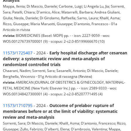
Analysis
Mappa, Ilenia; Di Mascio, Daniele; Carbone, Luigi; Li Angela Lu, Jia; Sorrenti,
Sara; Patelli, Chiara; D'amico, Alice; Matarrelli, Barbara; Andrea Giuliani,
Giulia; Neola, Daniele; Di Girolamo, Raffaella; Sarno, Laura; Khalil, Asma;
Rizzo, Giuseppe; Maria Maruotti, Giuseppe; D'antonio, Francesco - 01a
Articolo in rivista
rivista:
BIOMEDICINES (Basel: MDPI) pp. - - issn: 2227-9059 - wos:
WOS:001276739700001 (9) - scopus: 2-s2.0-85199666670 (10)
11573/1725407
- 2024 -
Early hospital discharge after cesarean
delivery: a systematic review and meta-analysis of
randomized controlled trials
Chaarani, Nadim; Sorrenti, Sara; Sasanelli, Antonio; Di Mascio, Daniele;
Berghella, Vincenzo - 01g Articolo di rassegna (Review)
rivista:
AMERICAN JOURNAL OF OBSTETRICS & GYNECOLOGY, MATERNAL-
FETAL MEDICINE (New York: Elsevier Inc.) pp. - - issn: 2589-9333 - wos:
WOS:001348427300001 (4) - scopus: 2-s2.0-85207771495 (4)
11573/1710795
- 2024 -
Outcome of prelabor rupture of
membranes before or at the limit of viability: systematic
review and meta-analysis
Sorrenti, Sara; Di Mascio, Daniele; Khalil, Asma; D'antonio, Francesco; Rizzo,
Giuseppe; Zullo, Fabrizio; D'alberti, Elena; D'ambrosio, Valentina; Mappa,