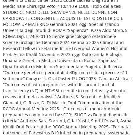
Università Cattolica del Sacro Cuore Laurea Magistrale in
Medicina e Chirurgia Voto: 110/110 e LODE Titolo della tesi:
STUDIO CLINICO DELLE GRAVIDANZE NELLE DONNE CON
CARDIOPATIE CONGENITE E ACQUISITE: ESITO OSTETRICO E
FOLLOW-UP MATERNO Gennaio 2021-oggi Specializzando
Università degli Studi di ROMA “Sapienza”- P.zza Aldo Moro, 5 –
ROMA Dip. L.240/2010 Scienze ginecologico-ostetriche e
scienze urologiche Gennaio 2024-Gennaio 2025 Clinical and
Research fellow in Fetal medicine Liverpool Women’s Hospital
Prof. Asma Khalil Novembre 2023-oggi Dottoranda Biologia
Umana e Genetica Medica Università di Roma “Sapienza”-
Dipartimento di Medicina Sperimentale Progetto di Ricerca:
“Outcome genetici e perinatali dell’igroma cistico precoce <11
settimane” Congressi: Oral Poster ISUOG 2025- Cancun Abstract
“Outcomes of twin pregnancies with discordant nuchal
translucency (NT) or NT>95th centile in one fetus: systematic
review and meta-analysis” Authors: S. Sorrenti, A. Khalil, A.
Giancotti, G. Rizzo, D. Di Mascio Oral Communication at the
RCOG Annual Meeting 2025- “Outcomes of monochorionic
pregnancies complicated by sFGR: ISUOG vs Delphi diagnostic
criteria” Authors: Sara Sorrenti, Odai Yashi, Smriti Prasad, Asma
Khalil Oral Poster at the RCOG Annual Meeting 2025- “Perinatal
outcomes of Parvovirus B19 infection in pregnancy: systematic