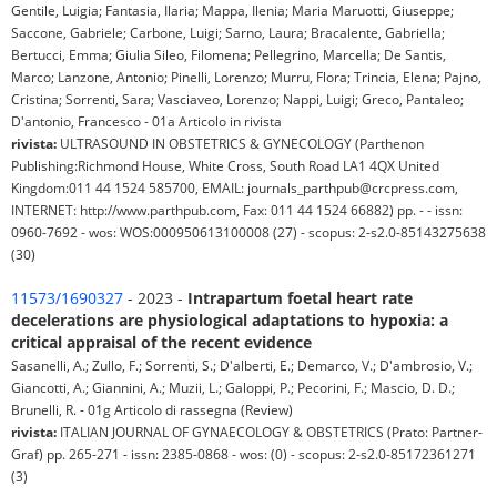
Gentile, Luigia; Fantasia, Ilaria; Mappa, Ilenia; Maria Maruotti, Giuseppe;
Saccone, Gabriele; Carbone, Luigi; Sarno, Laura; Bracalente, Gabriella;
Bertucci, Emma; Giulia Sileo, Filomena; Pellegrino, Marcella; De Santis,
Marco; Lanzone, Antonio; Pinelli, Lorenzo; Murru, Flora; Trincia, Elena; Pajno,
Cristina; Sorrenti, Sara; Vasciaveo, Lorenzo; Nappi, Luigi; Greco, Pantaleo;
D'antonio, Francesco - 01a Articolo in rivista
rivista:
ULTRASOUND IN OBSTETRICS & GYNECOLOGY (Parthenon
Publishing:Richmond House, White Cross, South Road LA1 4QX United
Kingdom:011 44 1524 585700, EMAIL: journals_parthpub@crcpress.com,
INTERNET: http://www.parthpub.com, Fax: 011 44 1524 66882) pp. - - issn:
0960-7692 - wos: WOS:000950613100008 (27) - scopus: 2-s2.0-85143275638
(30)
11573/1690327
- 2023 -
Intrapartum foetal heart rate
decelerations are physiological adaptations to hypoxia: a
critical appraisal of the recent evidence
Sasanelli, A.; Zullo, F.; Sorrenti, S.; D'alberti, E.; Demarco, V.; D'ambrosio, V.;
Giancotti, A.; Giannini, A.; Muzii, L.; Galoppi, P.; Pecorini, F.; Mascio, D. D.;
Brunelli, R. - 01g Articolo di rassegna (Review)
rivista:
ITALIAN JOURNAL OF GYNAECOLOGY & OBSTETRICS (Prato: Partner-
Graf) pp. 265-271 - issn: 2385-0868 - wos: (0) - scopus: 2-s2.0-85172361271
(3)