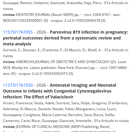
Giuseppe; Romeo, Umberto; Giancotti, Antonella; Papi, Piero - 01a Articolo in
rivista
rivista:
DENTISTRY JOURNAL (Basel: MDPI) pp. - - issn: 2304-6767 - wos:
WOS:001726329500001 (0) - scopus: 2-s2.0-105033940378 (0)
11573/1767055
- 2026 -
Parvovirus B19 infection in pregnancy:
perinatal outcomes derived from a systematic review and
meta-analysis
Sorrenti, S.; Deuster, E.; D'antonio, F.; Di Mascio, D.; Khalil, A. - 01a Articolo in
rivista
rivista:
AMERICAN JOURNAL OF OBSTETRICS AND GYNECOLOGY ([St. Louis
MO]: Mosby Inc. Latest publisher: New York: Elsevier) pp. - - issn: 1097-6868 -
wos: (0) - scopus: 2-s2.0-105035002915 (0)
11573/1761550
- 2026 -
Antenatal Imaging and Neonatal
Outcome in Infants with Congenital Cytomegalovirus
Infection: The Effect of Valaciclovir
Arcieri, Francesca; Vasta, Adele; Sorrenti, Sara; Volpe, Gregorio; D'ambrosio,
Valentina; Di Mascio, Daniele; Natale, Fabio; Manganaro, Lucia; Liuzzi,
Giuseppina; Corigliano, Maria Caterina; Bertolini, Sara; Borza, Stella;
Camerino, Carla; Rizzo, Giuseppe; Giancotti, Antonella - 01a Articolo in rivista
rivista:
JOURNAL OF CLINICAL MEDICINE (MDPI Publishing, Basel,