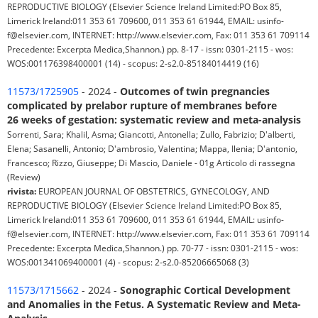
REPRODUCTIVE BIOLOGY (Elsevier Science Ireland Limited:PO Box 85,
Limerick Ireland:011 353 61 709600, 011 353 61 61944, EMAIL: usinfo-
f@elsevier.com, INTERNET: http://www.elsevier.com, Fax: 011 353 61 709114
Precedente: Excerpta Medica,Shannon.) pp. 8-17 - issn: 0301-2115 - wos:
WOS:001176398400001 (14) - scopus: 2-s2.0-85184014419 (16)
11573/1725905
- 2024 -
Outcomes of twin pregnancies
complicated by prelabor rupture of membranes before
26 weeks of gestation: systematic review and meta-analysis
Sorrenti, Sara; Khalil, Asma; Giancotti, Antonella; Zullo, Fabrizio; D'alberti,
Elena; Sasanelli, Antonio; D'ambrosio, Valentina; Mappa, Ilenia; D'antonio,
Francesco; Rizzo, Giuseppe; Di Mascio, Daniele - 01g Articolo di rassegna
(Review)
rivista:
EUROPEAN JOURNAL OF OBSTETRICS, GYNECOLOGY, AND
REPRODUCTIVE BIOLOGY (Elsevier Science Ireland Limited:PO Box 85,
Limerick Ireland:011 353 61 709600, 011 353 61 61944, EMAIL: usinfo-
f@elsevier.com, INTERNET: http://www.elsevier.com, Fax: 011 353 61 709114
Precedente: Excerpta Medica,Shannon.) pp. 70-77 - issn: 0301-2115 - wos:
WOS:001341069400001 (4) - scopus: 2-s2.0-85206665068 (3)
11573/1715662
- 2024 -
Sonographic Cortical Development
and Anomalies in the Fetus. A Systematic Review and Meta-