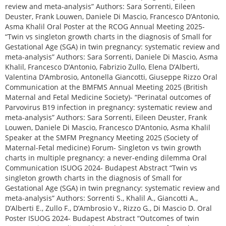
review and meta-analysis” Authors: Sara Sorrenti, Eileen
Deuster, Frank Louwen, Daniele Di Mascio, Francesco D’Antonio,
Asma Khalil Oral Poster at the RCOG Annual Meeting 2025-
“Twin vs singleton growth charts in the diagnosis of Small for
Gestational Age (SGA) in twin pregnancy: systematic review and
meta-analysis” Authors: Sara Sorrenti, Daniele Di Mascio, Asma
Khalil, Francesco D’Antonio, Fabrizio Zullo, Elena D’Alberti,
Valentina D’Ambrosio, Antonella Giancotti, Giuseppe Rizzo Oral
Communication at the BMFMS Annual Meeting 2025 (British
Maternal and Fetal Medicine Society)- “Perinatal outcomes of
Parvovirus B19 infection in pregnancy: systematic review and
meta-analysis” Authors: Sara Sorrenti, Eileen Deuster, Frank
Louwen, Daniele Di Mascio, Francesco D’Antonio, Asma Khalil
Speaker at the SMFM Pregnancy Meeting 2025 (Society of
Maternal-Fetal medicine) Forum- Singleton vs twin growth
charts in multiple pregnancy: a never-ending dilemma Oral
Communication ISUOG 2024- Budapest Abstract “Twin vs
singleton growth charts in the diagnosis of Small for
Gestational Age (SGA) in twin pregnancy: systematic review and
meta-analysis” Authors: Sorrenti S., Khalil A., Giancotti A.,
D’Alberti E., Zullo F., D’Ambrosio V., Rizzo G., Di Mascio D. Oral
Poster ISUOG 2024- Budapest Abstract “Outcomes of twin