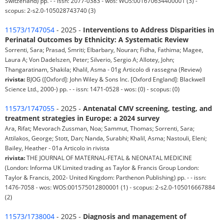
Switzerland) pp. - - issn: 2077-0383 - wos: WOS:001670634400001 (3) -
scopus: 2-s2.0-105028743740 (3)
11573/1747054
- 2025 -
Interventions to Address Disparities in
Perinatal Outcomes by Ethnicity: A Systematic Review
Sorrenti, Sara; Prasad, Smriti; Elbarbary, Nouran; Fidha, Fathima; Magee,
Laura A; Von Dadelszen, Peter; Silverio, Sergio A; Allotey, John;
Thangaratinam, Shakila; Khalil, Asma - 01g Articolo di rassegna (Review)
rivista:
BJOG ([Oxford]: John Wiley & Sons Inc. [Oxford England]: Blackwell
Science Ltd., 2000-) pp. - - issn: 1471-0528 - wos: (0) - scopus: (0)
11573/1747055
- 2025 -
Antenatal CMV screening, testing, and
treatment strategies in Europe: a 2024 survey
Ara, Rifat; Mevorach Zussman, Noa; Sammut, Thomas; Sorrenti, Sara;
Attilakos, George; Stott, Dan; Nanda, Surabhi; Khalil, Asma; Nastouli, Eleni;
Bailey, Heather - 01a Articolo in rivista
rivista:
THE JOURNAL OF MATERNAL-FETAL & NEONATAL MEDICINE
(London: Informa UK Limited trading as Taylor & Francis Group London:
Taylor & Francis, 2002- United Kingdom: Parthenon Publishing) pp. - - issn:
1476-7058 - wos: WOS:001575012800001 (1) - scopus: 2-s2.0-105016667884
(2)
11573/1738004
- 2025 -
Diagnosis and management of