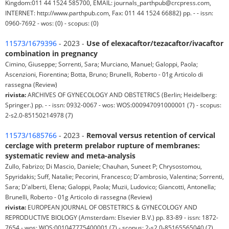
Kingdom:011 44 1524 585700, EMAIL: journals_parthpub@crcpress.com,
INTERNET: http://www.parthpub.com, Fax: 011 44 1524 66882) pp. - - issn:
0960-7692 - wos: (0) - scopus: (0)
11573/1679396
- 2023 -
Use of elexacaftor/tezacaftor/ivacaftor
combination in pregnancy
Cimino, Giuseppe; Sorrenti, Sara; Murciano, Manuel; Galoppi, Paola;
Ascenzioni, Fiorentina; Botta, Bruno; Brunelli, Roberto - 01g Articolo di
rassegna (Review)
rivista:
ARCHIVES OF GYNECOLOGY AND OBSTETRICS (Berlin; Heidelberg:
Springer.) pp. - - issn: 0932-0067 - wos: WOS:000947091000001 (7) - scopus:
2-s2.0-85150214978 (7)
11573/1685766
- 2023 -
Removal versus retention of cervical
cerclage with preterm prelabor rupture of membranes:
systematic review and meta-analysis
Zullo, Fabrizo; Di Mascio, Daniele; Chauhan, Suneet P; Chrysostomou,
Spyridakis; Suff, Natalie; Pecorini, Francesco; D'ambrosio, Valentina; Sorrenti,
Sara; D'alberti, Elena; Galoppi, Paola; Muzii, Ludovico; Giancotti, Antonella;
Brunelli, Roberto - 01g Articolo di rassegna (Review)
rivista:
EUROPEAN JOURNAL OF OBSTETRICS & GYNECOLOGY AND
REPRODUCTIVE BIOLOGY (Amsterdam: Elsevier B.V.) pp. 83-89 - issn: 1872-
7654 - wos: WOS:001047775400001 (7) - scopus: 2-s2.0-85165565040 (7)