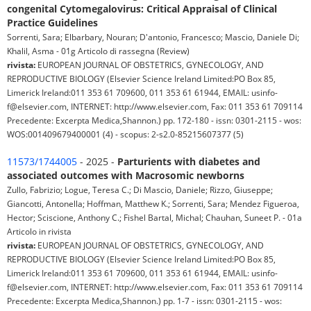
congenital Cytomegalovirus: Critical Appraisal of Clinical
Practice Guidelines
Sorrenti, Sara; Elbarbary, Nouran; D'antonio, Francesco; Mascio, Daniele Di;
Khalil, Asma - 01g Articolo di rassegna (Review)
rivista:
EUROPEAN JOURNAL OF OBSTETRICS, GYNECOLOGY, AND
REPRODUCTIVE BIOLOGY (Elsevier Science Ireland Limited:PO Box 85,
Limerick Ireland:011 353 61 709600, 011 353 61 61944, EMAIL: usinfo-
f@elsevier.com, INTERNET: http://www.elsevier.com, Fax: 011 353 61 709114
Precedente: Excerpta Medica,Shannon.) pp. 172-180 - issn: 0301-2115 - wos:
WOS:001409679400001 (4) - scopus: 2-s2.0-85215607377 (5)
11573/1744005
- 2025 -
Parturients with diabetes and
associated outcomes with Macrosomic newborns
Zullo, Fabrizio; Logue, Teresa C.; Di Mascio, Daniele; Rizzo, Giuseppe;
Giancotti, Antonella; Hoffman, Matthew K.; Sorrenti, Sara; Mendez Figueroa,
Hector; Sciscione, Anthony C.; Fishel Bartal, Michal; Chauhan, Suneet P. - 01a
Articolo in rivista
rivista:
EUROPEAN JOURNAL OF OBSTETRICS, GYNECOLOGY, AND
REPRODUCTIVE BIOLOGY (Elsevier Science Ireland Limited:PO Box 85,
Limerick Ireland:011 353 61 709600, 011 353 61 61944, EMAIL: usinfo-
f@elsevier.com, INTERNET: http://www.elsevier.com, Fax: 011 353 61 709114
Precedente: Excerpta Medica,Shannon.) pp. 1-7 - issn: 0301-2115 - wos: