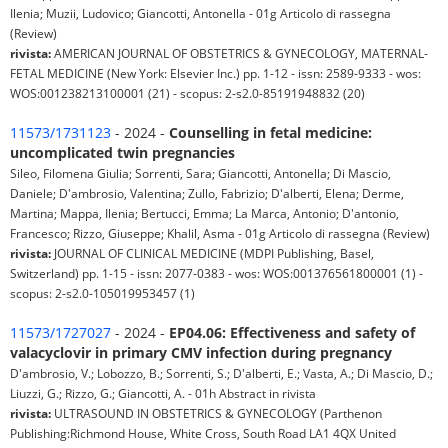
Ilenia; Muzii, Ludovico; Giancotti, Antonella - 01g Articolo di rassegna
(Review)
rivista:
AMERICAN JOURNAL OF OBSTETRICS & GYNECOLOGY, MATERNAL-
FETAL MEDICINE (New York: Elsevier Inc.) pp. 1-12 - issn: 2589-9333 - wos:
WOS:001238213100001 (21) - scopus: 2-s2.0-85191948832 (20)
11573/1731123
- 2024 -
Counselling in fetal medicine:
uncomplicated twin pregnancies
Sileo, Filomena Giulia; Sorrenti, Sara; Giancotti, Antonella; Di Mascio,
Daniele; D'ambrosio, Valentina; Zullo, Fabrizio; D'alberti, Elena; Derme,
Martina; Mappa, Ilenia; Bertucci, Emma; La Marca, Antonio; D'antonio,
Francesco; Rizzo, Giuseppe; Khalil, Asma - 01g Articolo di rassegna (Review)
rivista:
JOURNAL OF CLINICAL MEDICINE (MDPI Publishing, Basel,
Switzerland) pp. 1-15 - issn: 2077-0383 - wos: WOS:001376561800001 (1) -
scopus: 2-s2.0-105019953457 (1)
11573/1727027
- 2024 -
EP04.06: Effectiveness and safety of
valacyclovir in primary CMV infection during pregnancy
D'ambrosio, V.; Lobozzo, B.; Sorrenti, S.; D'alberti, E.; Vasta, A.; Di Mascio, D.;
Liuzzi, G.; Rizzo, G.; Giancotti, A. - 01h Abstract in rivista
rivista:
ULTRASOUND IN OBSTETRICS & GYNECOLOGY (Parthenon
Publishing:Richmond House, White Cross, South Road LA1 4QX United