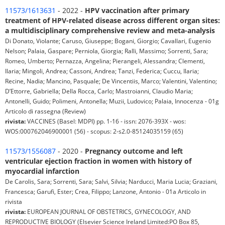
11573/1613631
- 2022 -
HPV vaccination after primary
treatment of HPV-related disease across different organ sites:
a multidisciplinary comprehensive review and meta-analysis
Di Donato, Violante; Caruso, Giuseppe; Bogani, Giorgio; Cavallari, Eugenio
Nelson; Palaia, Gaspare; Perniola, Giorgia; Ralli, Massimo; Sorrenti, Sara;
Romeo, Umberto; Pernazza, Angelina; Pierangeli, Alessandra; Clementi,
Ilaria; Mingoli, Andrea; Cassoni, Andrea; Tanzi, Federica; Cuccu, Ilaria;
Recine, Nadia; Mancino, Pasquale; De Vincentiis, Marco; Valentini, Valentino;
D’Ettorre, Gabriella; Della Rocca, Carlo; Mastroianni, Claudio Maria;
Antonelli, Guido; Polimeni, Antonella; Muzii, Ludovico; Palaia, Innocenza - 01g
Articolo di rassegna (Review)
rivista:
VACCINES (Basel: MDPI) pp. 1-16 - issn: 2076-393X - wos:
WOS:000762046900001 (56) - scopus: 2-s2.0-85124035159 (65)
11573/1556087
- 2020 -
Pregnancy outcome and left
ventricular ejection fraction in women with history of
myocardial infarction
De Carolis, Sara; Sorrenti, Sara; Salvi, Silvia; Narducci, Maria Lucia; Graziani,
Francesca; Garufi, Ester; Crea, Filippo; Lanzone, Antonio - 01a Articolo in
rivista
rivista:
EUROPEAN JOURNAL OF OBSTETRICS, GYNECOLOGY, AND
REPRODUCTIVE BIOLOGY (Elsevier Science Ireland Limited:PO Box 85,