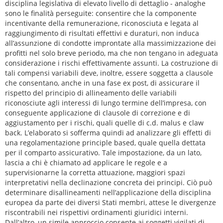
disciplina legislativa di elevato livello di dettaglio - analoghe
sono le finalità perseguite: consentire che la componente
incentivante della remunerazione, riconosciuta e legata al
raggiungimento di risultati effettivi e duraturi, non induca
all’assunzione di condotte improntate alla massimizzazione dei
profitti nel solo breve periodo, ma che non tengano in adeguata
considerazione i rischi effettivamente assunti. La costruzione di
tali compensi variabili deve, inoltre, essere soggetta a clausole
che consentano, anche in una fase ex post, di assicurare il
rispetto del principio di allineamento delle variabili
riconosciute agli interessi di lungo termine dell’impresa, con
conseguente applicazione di clausole di correzione e di
aggiustamento per i rischi, quali quelle di c.d. malus e claw
back. L’elaborato si sofferma quindi ad analizzare gli effetti di
una regolamentazione principle based, quale quella dettata
per il comparto assicurativo. Tale impostazione, da un lato,
lascia a chi è chiamato ad applicare le regole e a
supervisionarne la corretta attuazione, maggiori spazi
interpretativi nella declinazione concreta dei principi. Ciò può
determinare disallineamenti nell’applicazione della disciplina
europea da parte dei diversi Stati membri, attese le divergenze
riscontrabili nei rispettivi ordinamenti giuridici interni.
Dall’altro, un simile approccio consente ai soggetti vigilati di