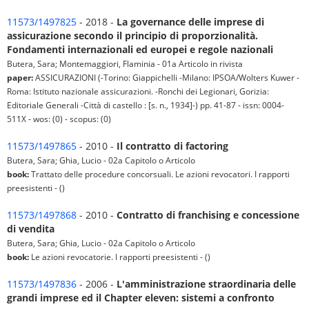
11573/1497825
- 2018 -
La governance delle imprese di
assicurazione secondo il principio di proporzionalità.
Fondamenti internazionali ed europei e regole nazionali
Butera, Sara; Montemaggiori, Flaminia - 01a Articolo in rivista
paper:
ASSICURAZIONI (-Torino: Giappichelli -Milano: IPSOA/Wolters Kuwer -
Roma: Istituto nazionale assicurazioni. -Ronchi dei Legionari, Gorizia:
Editoriale Generali -Città di castello : [s. n., 1934]-) pp. 41-87 - issn: 0004-
511X - wos: (0) - scopus: (0)
11573/1497865
- 2010 -
Il contratto di factoring
Butera, Sara; Ghia, Lucio - 02a Capitolo o Articolo
book:
Trattato delle procedure concorsuali. Le azioni revocatori. I rapporti
preesistenti - ()
11573/1497868
- 2010 -
Contratto di franchising e concessione
di vendita
Butera, Sara; Ghia, Lucio - 02a Capitolo o Articolo
book:
Le azioni revocatorie. I rapporti preesistenti - ()
11573/1497836
- 2006 -
L'amministrazione straordinaria delle
grandi imprese ed il Chapter eleven: sistemi a confronto