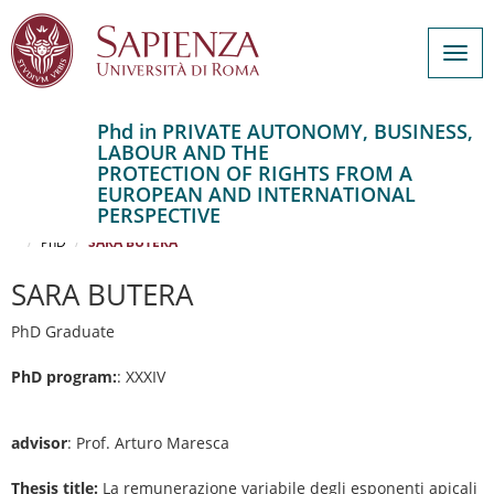
Togg
navig
Phd in PRIVATE AUTONOMY, BUSINESS,
LABOUR AND THE
Salta
PROTECTION OF RIGHTS FROM A
al
Home
EUROPEAN AND INTERNATIONAL
contenuto
PRIVATE AUTONOMY, BUSINESS, LABOUR AND THE PROTECTION OF
PERSPECTIVE
RIGHTS FROM A EUROPEAN AND INTERNATIONAL PERSPECTIVE
principale
PhD
SARA BUTERA
SARA BUTERA
PhD Graduate
PhD program:
: XXXIV
advisor
: Prof. Arturo Maresca
Thesis title:
La remunerazione variabile degli esponenti apicali