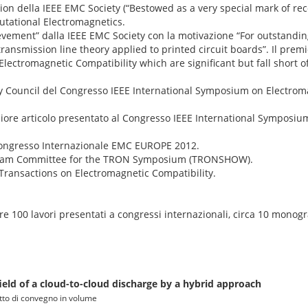
ition della IEEE EMC Society (“Bestowed as a very special mark of rec
utational Electromagnetics.
hievement” dalla IEEE EMC Society con la motivazione “For outstandin
transmission line theory applied to printed circuit boards”. Il premi
Electromagnetic Compatibility which are significant but fall short
ry Council del Congresso IEEE International Symposium on Electroma
migliore articolo presentato al Congresso IEEE International Symposi
 Congresso Internazionale EMC EUROPE 2012.
rogram Committee for the TRON Symposium (TRONSHOW).
E Transactions on Electromagnetic Compatibility.
ltre 100 lavori presentati a congressi internazionali, circa 10 monogr
ield of a cloud-to-cloud discharge by a hybrid approach
Atto di convegno in volume