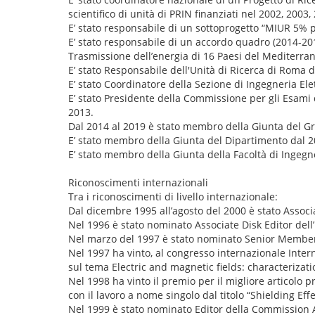
scientifico di unità di PRIN finanziati nel 2002, 2003,
E’ stato responsabile di un sottoprogetto “MIUR 5% p
E’ stato responsabile di un accordo quadro (2014-201
Trasmissione dell’energia di 16 Paesi del Mediterrane
E’ stato Responsabile dell'Unità di Ricerca di Roma 
E’ stato Coordinatore della Sezione di Ingegneria El
E’ stato Presidente della Commissione per gli Esami di
2013.
Dal 2014 al 2019 è stato membro della Giunta del Gr
E’ stato membro della Giunta del Dipartimento dal 2
E’ stato membro della Giunta della Facoltà di Ingegne
Riconoscimenti internazionali
Tra i riconoscimenti di livello internazionale:
Dal dicembre 1995 all’agosto del 2000 è stato Associa
Nel 1996 è stato nominato Associate Disk Editor dell
Nel marzo del 1997 è stato nominato Senior Member 
Nel 1997 ha vinto, al congresso internazionale Intern
sul tema Electric and magnetic fields: characterizati
Nel 1998 ha vinto il premio per il migliore articolo
con il lavoro a nome singolo dal titolo “Shielding Ef
Nel 1999 è stato nominato Editor della Commission A