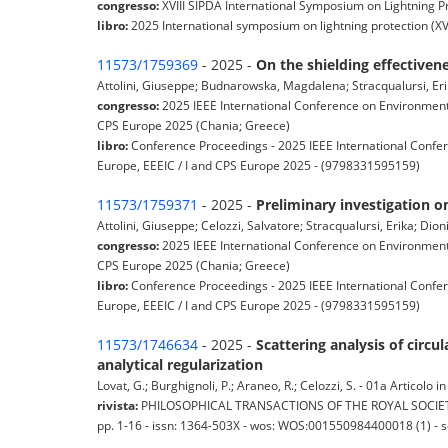
congresso:
XVIII SIPDA International Symposium on Lightning P
libro:
2025 International symposium on lightning protection (XV
11573/1759369
- 2025 -
On the shielding effectiven
Attolini, Giuseppe; Budnarowska, Magdalena; Stracqualursi, Eri
congresso:
2025 IEEE International Conference on Environment 
CPS Europe 2025 (Chania; Greece)
libro:
Conference Proceedings - 2025 IEEE International Confe
Europe, EEEIC / I and CPS Europe 2025 - (9798331595159)
11573/1759371
- 2025 -
Preliminary investigation o
Attolini, Giuseppe; Celozzi, Salvatore; Stracqualursi, Erika; Dio
congresso:
2025 IEEE International Conference on Environment 
CPS Europe 2025 (Chania; Greece)
libro:
Conference Proceedings - 2025 IEEE International Confe
Europe, EEEIC / I and CPS Europe 2025 - (9798331595159)
11573/1746634
- 2025 -
Scattering analysis of circu
analytical regularization
Lovat, G.; Burghignoli, P.; Araneo, R.; Celozzi, S. - 01a Articolo in 
rivista:
PHILOSOPHICAL TRANSACTIONS OF THE ROYAL SOCIETY
pp. 1-16 - issn: 1364-503X - wos: WOS:001550984400018 (1) - 