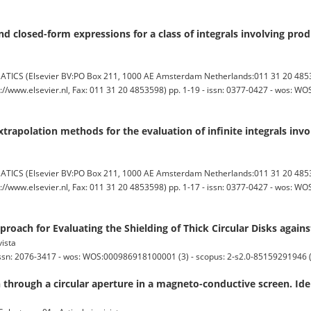
d closed-form expressions for a class of integrals involving prod
 (Elsevier BV:PO Box 211, 1000 AE Amsterdam Netherlands:011 31 20 4853
p://www.elsevier.nl, Fax: 011 31 20 4853598) pp. 1-19 - issn: 0377-0427 - wos: W
rapolation methods for the evaluation of infinite integrals invo
 (Elsevier BV:PO Box 211, 1000 AE Amsterdam Netherlands:011 31 20 4853
p://www.elsevier.nl, Fax: 011 31 20 4853598) pp. 1-17 - issn: 0377-0427 - wos: W
proach for Evaluating the Shielding of Thick Circular Disks agains
vista
issn: 2076-3417 - wos: WOS:000986918100001 (3) - scopus: 2-s2.0-85159291946 
 through a circular aperture in a magneto-conductive screen. Iden