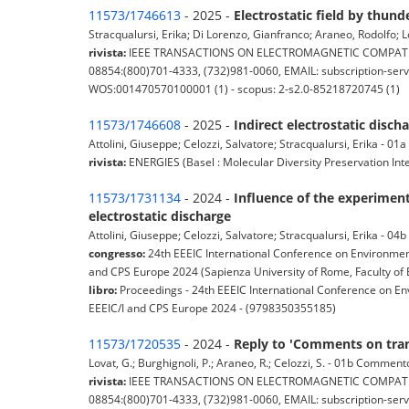
11573/1746613
- 2025 -
Electrostatic field by thund
Stracqualursi, Erika; Di Lorenzo, Gianfranco; Araneo, Rodolfo; Lo
rivista:
IEEE TRANSACTIONS ON ELECTROMAGNETIC COMPATIBILITY (
08854:(800)701-4333, (732)981-0060, EMAIL: subscription-servi
WOS:001470570100001 (1) - scopus: 2-s2.0-85218720745 (1)
11573/1746608
- 2025 -
Indirect electrostatic disc
Attolini, Giuseppe; Celozzi, Salvatore; Stracqualursi, Erika - 01a 
rivista:
ENERGIES (Basel : Molecular Diversity Preservation Int
11573/1731134
- 2024 -
Influence of the experiment
electrostatic discharge
Attolini, Giuseppe; Celozzi, Salvatore; Stracqualursi, Erika - 04
congresso:
24th EEEIC International Conference on Environment
and CPS Europe 2024 (Sapienza University of Rome, Faculty of E
libro:
Proceedings - 24th EEEIC International Conference on En
EEEIC/I and CPS Europe 2024 - (9798350355185)
11573/1720535
- 2024 -
Reply to 'Comments on trans
Lovat, G.; Burghignoli, P.; Araneo, R.; Celozzi, S. - 01b Comment
rivista:
IEEE TRANSACTIONS ON ELECTROMAGNETIC COMPATIBILITY (
08854:(800)701-4333, (732)981-0060, EMAIL: subscription-servi