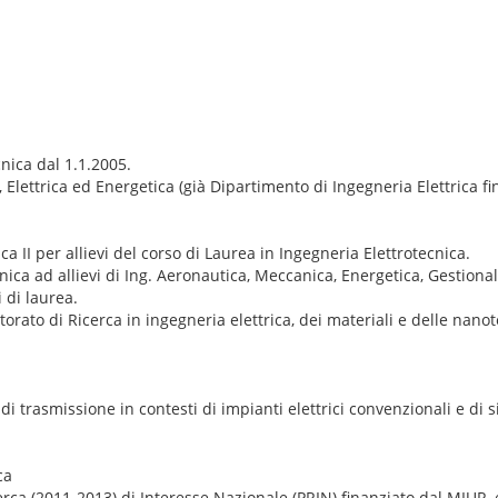
cnica dal 1.1.2005.
 Elettrica ed Energetica (già Dipartimento di Ingegneria Elettrica fi
ica II per allievi del corso di Laurea in Ingegneria Elettrotecnica.
nica ad allievi di Ing. Aeronautica, Meccanica, Energetica, Gestiona
i di laurea.
torato di Ricerca in ingegneria elettrica, dei materiali e delle nan
di trasmissione in contesti di impianti elettrici convenzionali e di s
ca
cerca (2011-2013) di Interesse Nazionale (PRIN) finanziato dal MIUR,