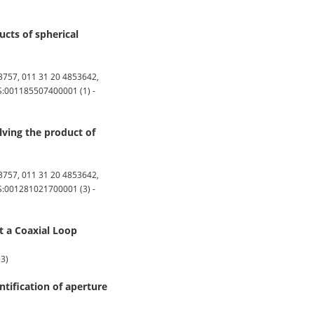
ucts of spherical
757, 011 31 20 4853642,
OS:001185507400001 (1) -
lving the product of
757, 011 31 20 4853642,
OS:001281021700001 (3) -
t a Coaxial Loop
(3)
tification of aperture