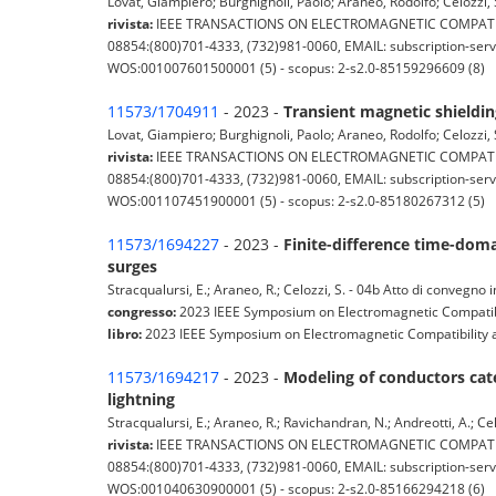
Lovat, Giampiero; Burghignoli, Paolo; Araneo, Rodolfo; Celozzi, S
rivista:
IEEE TRANSACTIONS ON ELECTROMAGNETIC COMPATIBILITY (
08854:(800)701-4333, (732)981-0060, EMAIL: subscription-servi
WOS:001007601500001 (5) - scopus: 2-s2.0-85159296609 (8)
11573/1704911
- 2023 -
Transient magnetic shieldin
Lovat, Giampiero; Burghignoli, Paolo; Araneo, Rodolfo; Celozzi, S
rivista:
IEEE TRANSACTIONS ON ELECTROMAGNETIC COMPATIBILITY (
08854:(800)701-4333, (732)981-0060, EMAIL: subscription-servi
WOS:001107451900001 (5) - scopus: 2-s2.0-85180267312 (5)
11573/1694227
- 2023 -
Finite-difference time-doma
surges
Stracqualursi, E.; Araneo, R.; Celozzi, S. - 04b Atto di convegno
congresso:
2023 IEEE Symposium on Electromagnetic Compatibil
libro:
2023 IEEE Symposium on Electromagnetic Compatibility a
11573/1694217
- 2023 -
Modeling of conductors cate
lightning
Stracqualursi, E.; Araneo, R.; Ravichandran, N.; Andreotti, A.; Celo
rivista:
IEEE TRANSACTIONS ON ELECTROMAGNETIC COMPATIBILITY (
08854:(800)701-4333, (732)981-0060, EMAIL: subscription-servi
WOS:001040630900001 (5) - scopus: 2-s2.0-85166294218 (6)