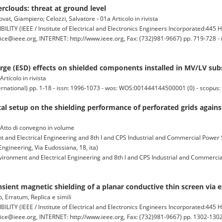
erclouds: threat at ground level
vat, Giampiero; Celozzi, Salvatore - 01a Articolo in rivista
IEEE / Institute of Electrical and Electronics Engineers Incorporated:445 H
ce@ieee.org, INTERNET: http://www.ieee.org, Fax: (732)981-9667) pp. 719-728 - 
harge (ESD) effects on shielded components installed in MV/LV sub
Articolo in rivista
ernational) pp. 1-18 - issn: 1996-1073 - wos: WOS:001444144500001 (0) - scopus
al setup on the shielding performance of perforated grids against
b Atto di convegno in volume
 and Electrical Engineering and 8th I and CPS Industrial and Commercial Power
ngineering, Via Eudossiana, 18, ita)
vironment and Electrical Engineering and 8th I and CPS Industrial and Commerc
ient magnetic shielding of a planar conductive thin screen via 
o, Erratum, Replica e simili
IEEE / Institute of Electrical and Electronics Engineers Incorporated:445 H
ce@ieee.org, INTERNET: http://www.ieee.org, Fax: (732)981-9667) pp. 1302-1302 