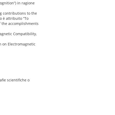
ognition”) in ragione
g contributions to the
o è attribuito “To
 of the accomplishments
gnetic Compatibility,
um on Electromagnetic
afie scientifiche o