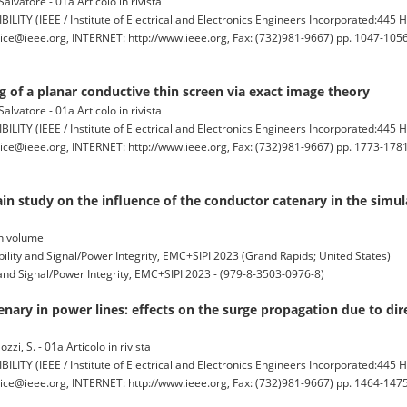
alvatore - 01a Articolo in rivista
IEEE / Institute of Electrical and Electronics Engineers Incorporated:445 H
ce@ieee.org, INTERNET: http://www.ieee.org, Fax: (732)981-9667) pp. 1047-1056 
g of a planar conductive thin screen via exact image theory
alvatore - 01a Articolo in rivista
IEEE / Institute of Electrical and Electronics Engineers Incorporated:445 H
ce@ieee.org, INTERNET: http://www.ieee.org, Fax: (732)981-9667) pp. 1773-1781 
in study on the influence of the conductor catenary in the simula
 in volume
ity and Signal/Power Integrity, EMC+SIPI 2023 (Grand Rapids; United States)
nd Signal/Power Integrity, EMC+SIPI 2023 - (979-8-3503-0976-8)
nary in power lines: effects on the surge propagation due to dire
zzi, S. - 01a Articolo in rivista
IEEE / Institute of Electrical and Electronics Engineers Incorporated:445 H
ce@ieee.org, INTERNET: http://www.ieee.org, Fax: (732)981-9667) pp. 1464-1475 