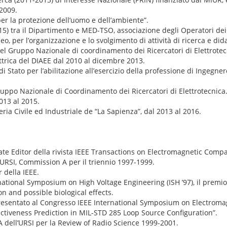
 2009.
er la protezione dell’uomo e dell’ambiente”.
5) tra il Dipartimento e MED-TSO, associazione degli Operatori dei
o, per l’organizzazione e lo svolgimento di attività di ricerca e did
del Gruppo Nazionale di coordinamento dei Ricercatori di Elettrotec
ettrica del DIAEE dal 2010 al dicembre 2013.
 Stato per l’abilitazione all’esercizio della professione di Ingegner
uppo Nazionale di Coordinamento dei Ricercatori di Elettrotecnica
013 al 2015.
ria Civile ed Industriale de “La Sapienza”, dal 2013 al 2016.
te Editor della rivista IEEE Transactions on Electromagnetic Compat
’URSI, Commission A per il triennio 1997-1999.
della IEEE.
ational Symposium on High Voltage Engineering (ISH ’97), il premio 
on and possible biological effects.
 presentato al Congresso IEEE International Symposium on Electroma
fectiveness Prediction in MIL-STD 285 Loop Source Configuration”.
 dell’URSI per la Review of Radio Science 1999-2001.