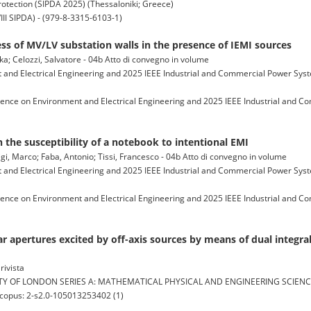
rotection (SIPDA 2025) (Thessaloniki; Greece)
III SIPDA) - (979-8-3315-6103-1)
ess of MV/LV substation walls in the presence of IEMI sources
ka; Celozzi, Salvatore - 04b Atto di convegno in volume
and Electrical Engineering and 2025 IEEE Industrial and Commercial Power Syst
rence on Environment and Electrical Engineering and 2025 IEEE Industrial and 
n the susceptibility of a notebook to intentional EMI
nigi, Marco; Faba, Antonio; Tissi, Francesco - 04b Atto di convegno in volume
and Electrical Engineering and 2025 IEEE Industrial and Commercial Power Syst
rence on Environment and Electrical Engineering and 2025 IEEE Industrial and 
lar apertures excited by off-axis sources by means of dual integr
rivista
 OF LONDON SERIES A: MATHEMATICAL PHYSICAL AND ENGINEERING SCIENCES (
scopus: 2-s2.0-105013253402 (1)