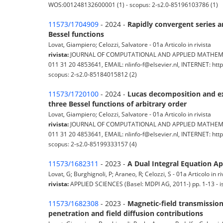
WOS:001248132600001 (1) - scopus: 2-s2.0-85196103786 (1)
11573/1704909
- 2024 -
Rapidly convergent series an
Bessel functions
Lovat, Giampiero; Celozzi, Salvatore - 01a Articolo in rivista
rivista:
JOURNAL OF COMPUTATIONAL AND APPLIED MATHEMATICS
011 31 20 4853641, EMAIL: nlinfo-f@elsevier.nl, INTERNET: htt
scopus: 2-s2.0-85184015812 (2)
11573/1720100
- 2024 -
Lucas decomposition and ext
three Bessel functions of arbitrary order
Lovat, Giampiero; Celozzi, Salvatore - 01a Articolo in rivista
rivista:
JOURNAL OF COMPUTATIONAL AND APPLIED MATHEMATICS
011 31 20 4853641, EMAIL: nlinfo-f@elsevier.nl, INTERNET: htt
scopus: 2-s2.0-85199333157 (4)
11573/1682311
- 2023 -
A Dual Integral Equation Ap
Lovat, G; Burghignoli, P; Araneo, R; Celozzi, S - 01a Articolo in ri
rivista:
APPLIED SCIENCES (Basel: MDPI AG, 2011-) pp. 1-13 - 
11573/1682308
- 2023 -
Magnetic-field transmission
penetration and field diffusion contributions