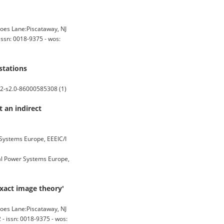
oes Lane:Piscataway, NJ
issn: 0018-9375 - wos:
stations
: 2-s2.0-86000585308 (1)
 an indirect
 Systems Europe, EEEIC/I
ial Power Systems Europe,
exact image theory'
oes Lane:Piscataway, NJ
- issn: 0018-9375 - wos: