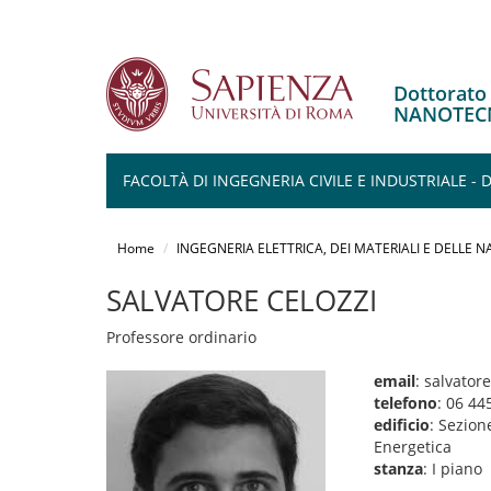
Dottorato
NANOTEC
FACOLTÀ DI INGEGNERIA CIVILE E INDUSTRIALE -
Salta
al
Home
INGEGNERIA ELETTRICA, DEI MATERIALI E DELLE
contenuto
principale
SALVATORE CELOZZI
Professore ordinario
email
: salvator
telefono
: 06 44
edificio
: Sezione
Energetica
stanza
: I piano