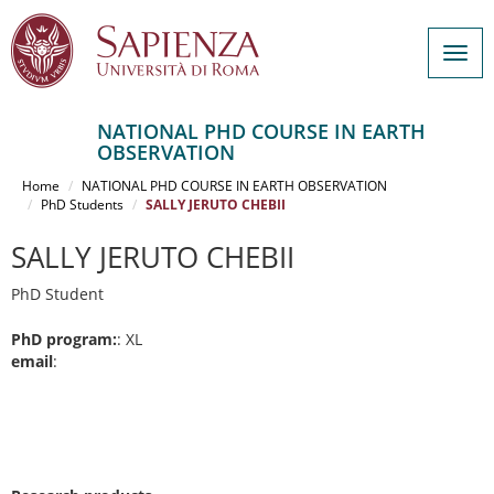
Togg
navig
NATIONAL PHD COURSE IN EARTH
OBSERVATION
Salta
al
Home
NATIONAL PHD COURSE IN EARTH OBSERVATION
contenuto
PhD Students
SALLY JERUTO CHEBII
principale
SALLY JERUTO CHEBII
PhD Student
PhD program:
: XL
email
: