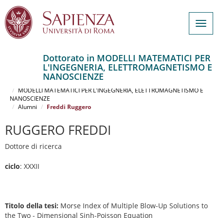
Togg
navig
Dottorato in MODELLI MATEMATICI PER
L'INGEGNERIA, ELETTROMAGNETISMO E
Salta
NANOSCIENZE
al
Home
contenuto
MODELLI MATEMATICI PER L'INGEGNERIA, ELETTROMAGNETISMO E
NANOSCIENZE
principale
Alumni
Freddi Ruggero
RUGGERO FREDDI
Dottore di ricerca
ciclo
: XXXII
Titolo della tesi:
Morse Index of Multiple Blow-Up Solutions to
the Two - Dimensional Sinh-Poisson Equation