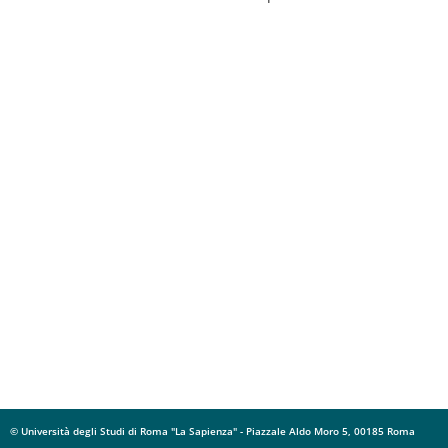
© Università degli Studi di Roma "La Sapienza" - Piazzale Aldo Moro 5, 00185 Roma