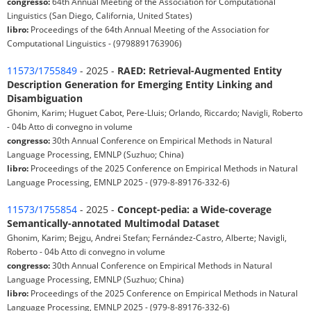
congresso:
64th Annual Meeting of the Association for Computational
Linguistics (San Diego, California, United States)
libro:
Proceedings of the 64th Annual Meeting of the Association for
Computational Linguistics - (9798891763906)
11573/1755849
- 2025 -
RAED: Retrieval-Augmented Entity
Description Generation for Emerging Entity Linking and
Disambiguation
Ghonim, Karim; Huguet Cabot, Pere-Lluis; Orlando, Riccardo; Navigli, Roberto
- 04b Atto di convegno in volume
congresso:
30th Annual Conference on Empirical Methods in Natural
Language Processing, EMNLP (Suzhuo; China)
libro:
Proceedings of the 2025 Conference on Empirical Methods in Natural
Language Processing, EMNLP 2025 - (979-8-89176-332-6)
11573/1755854
- 2025 -
Concept-pedia: a Wide-coverage
Semantically-annotated Multimodal Dataset
Ghonim, Karim; Bejgu, Andrei Stefan; Fernández-Castro, Alberte; Navigli,
Roberto - 04b Atto di convegno in volume
congresso:
30th Annual Conference on Empirical Methods in Natural
Language Processing, EMNLP (Suzhuo; China)
libro:
Proceedings of the 2025 Conference on Empirical Methods in Natural
Language Processing, EMNLP 2025 - (979-8-89176-332-6)