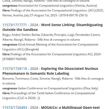
Conia, Simone; Navigli, Roberto - 04b Atto di convegno in volume
congresso:
Association for Computational Linguistics (Vienna, Austria)
libro:
Findings of the Association for Computational Linguistics. {ACL}2025,
Vienna, Austria, July 27–August 1st, 2025 - (979-8-89176-256-5)
11573/1717771
- 2024 -
Word Sense Linking: Disambiguating
Outside the Sandbox
Bejgu, Andrei Stefan; Barba, Edoardo; Procopio, Luigi; Fernández-Castro,
Alberte; Navigli, Roberto - 04b Atto di convegno in volume
congresso:
62nd Annual Meeting of the Association-for-Computational-
Linguistics (ACL) (Bangkok)
libro:
Findings of the Association for Computational Linguistics ACL 2024 -
(9798891760998)
11573/1728118
- 2024 -
Exploring the Dissociated Nucleus
Phenomenon in Semantic Role Labeling
Bonomo, Tommaso; Conia, Simone; Navigli, Roberto - 04b Atto di convegno
in volume
congresso:
Italian Conference on Computational Linguistics (Pisa; Italy)
libro:
Proceedings of the Tenth Italian Conference on Computational
Linguistics (CLiC-it 2024) - ()
11573/1726493
- 2024 -
MOSAICo: a Multilingual Open-text