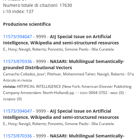
Numero totale di citazioni: 17630
i-10 index: 137
Produzione scientifica
11573/394047
- 9999 -
AIJ Special Issue on Artificial
Intelligence, Wikipedia and semi-structured resources
E., Hovy; Navigli, Roberto; Ponzetto, Simone Paolo - 06a Curatela
11573/870336
- 9999 -
NASARI: Multilingual Semantically-
grounded Distributional Vectors
Camacho Collados, Jose'; Pilehvar, Mohammed Taher; Navigli, Roberto - 01a
Articolo in rivista
rivista:
ARTIFICIAL INTELLIGENCE (New York: American Elsevier Publishing
Company Amsterdam: North-Holland) pp. - - issn: 0004-3702 - wos: (0) -
scopus: (0)
11573/394047
- 9999 -
AIJ Special Issue on Artificial
Intelligence, Wikipedia and semi-structured resources
E., Hovy; Navigli, Roberto; Ponzetto, Simone Paolo - 06a Curatela
11573/870336
- 9999 -
NASARI: Multilingual Semantically-