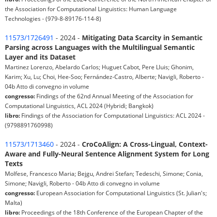
the Association for Computational Linguistics: Human Language
Technologies - (979-8-89176-114-8)
11573/1726491
- 2024 -
Mitigating Data Scarcity in Semantic
Parsing across Languages with the Multilingual Semantic
Layer and its Dataset
Martinez Lorenzo, Abelardo Carlos; Huguet Cabot, Pere Lluis; Ghonim,
Karim; Xu, Lu; Choi, Hee-Soo; Fernández-Castro, Alberte; Navigli, Roberto -
04b Atto di convegno in volume
congresso:
Findings of the 62nd Annual Meeting of the Association for
Computational Linguistics, ACL 2024 (Hybridì; Bangkok)
libro:
Findings of the Association for Computational Linguistics: ACL 2024 -
(9798891760998)
11573/1713460
- 2024 -
CroCoAlign: A Cross-Lingual, Context-
Aware and Fully-Neural Sentence Alignment System for Long
Texts
Molfese, Francesco Maria; Bejgu, Andrei Stefan; Tedeschi, Simone; Conia,
Simone; Navigli, Roberto - 04b Atto di convegno in volume
congresso:
European Association for Computational Linguistics (St. Julian's;
Malta)
libro:
Proceedings of the 18th Conference of the European Chapter of the