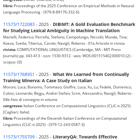
libro:
Proceedings of the 2025 Conference on Empirical Methods in Natural
Language Processing - (979-8-89176-332-6)
11573/1722083
- 2025 -
DIBIMT: A Gold Evaluation Benchmark
for Studying Lexical Ambiguity in Machine Translation
Martelli, Federico; Perrella, Stefano; Campolungo, Niccolò; Munda, Tina;
Koeva, Svetla; Tiberius, Carole; Navigli, Roberto - 01a Articolo in rivista
rivista:
COMPUTATIONAL LINGUISTICS (Cambridge, MA : MIT Press
Journals) pp. 343-413 - issn: 1530-9312 - wos: WOS:001515402300010 (2) -
scopus: (0)
11573/1768951
- 2025 -
What We Learned from Continually
Training Minerva: A Case Study on Italian
Moroni, Luca; Bonomo, Tommaso; Gioffre, Luca; Xu, Lu; Fedele, Domenico;
Colosi, Leonardo; Bejgu, Andrei Stefan; Scire, Alessandro; Navigli, Roberto -
04b Atto di convegno in volume
congresso:
Italian Conference on Computational Linguistics (CLiC-it 2025)
(Cagliari; Italia)
libro:
Proceedings of the Eleventh Italian Conference on Computational
Linguistics (CLiC-it 2025) - (979-12-243-0587-3)
11573/1755709
- 2025 -
LiteraryQA: Towards Effective