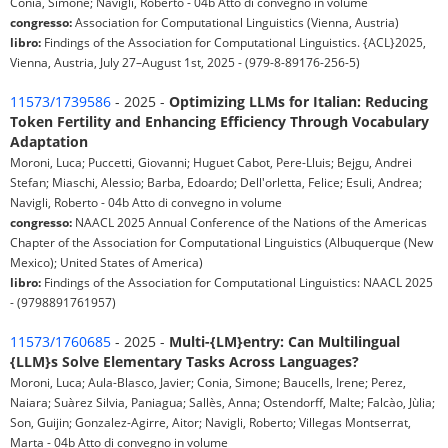
Conia, Simone; Navigli, Roberto - 04b Atto di convegno in volume
congresso:
Association for Computational Linguistics (Vienna, Austria)
libro:
Findings of the Association for Computational Linguistics. {ACL}2025,
Vienna, Austria, July 27–August 1st, 2025 - (979-8-89176-256-5)
11573/1739586
- 2025 -
Optimizing LLMs for Italian: Reducing
Token Fertility and Enhancing Efficiency Through Vocabulary
Adaptation
Moroni, Luca; Puccetti, Giovanni; Huguet Cabot, Pere-Lluis; Bejgu, Andrei
Stefan; Miaschi, Alessio; Barba, Edoardo; Dell'orletta, Felice; Esuli, Andrea;
Navigli, Roberto - 04b Atto di convegno in volume
congresso:
NAACL 2025 Annual Conference of the Nations of the Americas
Chapter of the Association for Computational Linguistics (Albuquerque (New
Mexico); United States of America)
libro:
Findings of the Association for Computational Linguistics: NAACL 2025
- (9798891761957)
11573/1760685
- 2025 -
Multi-{LM}entry: Can Multilingual
{LLM}s Solve Elementary Tasks Across Languages?
Moroni, Luca; Aula-Blasco, Javier; Conia, Simone; Baucells, Irene; Perez,
Naiara; Suàrez Silvia, Paniagua; Sallès, Anna; Ostendorff, Malte; Falcào, Jùlia;
Son, Guijin; Gonzalez-Agirre, Aitor; Navigli, Roberto; Villegas Montserrat,
Marta - 04b Atto di convegno in volume