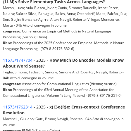
{LLM}s Solve Elementary Tasks Across Languages?
Moroni, Luca; Aula-Blasco, Javier; Conia, Simone; Baucells, Irene; Perez,
Naiara; Suàrez Silvia, Paniagua; Sallès, Anna; Ostendorff, Malte; Falcào, Jùlia;
Son, Guijin; Gonzalez-Agirre, Aitor; Navigli, Roberto; Villegas Montserrat,
Marta - 04b Atto di convegno in volume
congresso:
Conference on Empirical Methods in Natural Language
Processing (Suzhou; China)
libro:
Proceedings of the 2025 Conference on Empirical Methods in Natural
Language Processing - (979-8-89176-332-6)
11573/1747704
- 2025 -
How Much Do Encoder Models Know
About Word Senses?
Teglia, Simone; Tedeschi, Simone; Simone And Roberto, ; Navigli, Roberto -
04b Atto di convegno in volume
congresso:
Association for Computational Linguistics (Vienna; Austria)
libro:
Proceedings of the 63rd Annual Meeting of the Association for
Computational Linguistics (Volume 1: Long Papers) - (979-8-89176-251-0)
11573/1762314
- 2025 -
x{C}o{R}e: Cross-context Coreference
Resolution
Martinelli, Giuliano; Gatti, Bruno; Navigli, Roberto - 04b Atto di convegno in
volume
congresso:
EMNLP (Suzhou; China)