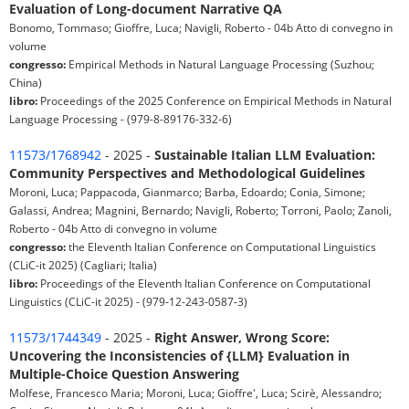
Evaluation of Long-document Narrative QA
Bonomo, Tommaso; Gioffre, Luca; Navigli, Roberto - 04b Atto di convegno in
volume
congresso:
Empirical Methods in Natural Language Processing (Suzhou;
China)
libro:
Proceedings of the 2025 Conference on Empirical Methods in Natural
Language Processing - (979-8-89176-332-6)
11573/1768942
- 2025 -
Sustainable Italian LLM Evaluation:
Community Perspectives and Methodological Guidelines
Moroni, Luca; Pappacoda, Gianmarco; Barba, Edoardo; Conia, Simone;
Galassi, Andrea; Magnini, Bernardo; Navigli, Roberto; Torroni, Paolo; Zanoli,
Roberto - 04b Atto di convegno in volume
congresso:
the Eleventh Italian Conference on Computational Linguistics
(CLiC-it 2025) (Cagliari; Italia)
libro:
Proceedings of the Eleventh Italian Conference on Computational
Linguistics (CLiC-it 2025) - (979-12-243-0587-3)
11573/1744349
- 2025 -
Right Answer, Wrong Score:
Uncovering the Inconsistencies of {LLM} Evaluation in
Multiple-Choice Question Answering
Molfese, Francesco Maria; Moroni, Luca; Gioffre', Luca; Scirè, Alessandro;