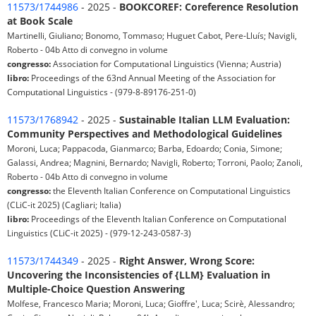
11573/1744986
- 2025 -
BOOKCOREF: Coreference Resolution
at Book Scale
Martinelli, Giuliano; Bonomo, Tommaso; Huguet Cabot, ‪Pere-Lluís; Navigli,
Roberto - 04b Atto di convegno in volume
congresso:
Association for Computational Linguistics (Vienna; Austria)
libro:
Proceedings of the 63nd Annual Meeting of the Association for
Computational Linguistics - (979-8-89176-251-0)
11573/1768942
- 2025 -
Sustainable Italian LLM Evaluation:
Community Perspectives and Methodological Guidelines
Moroni, Luca; Pappacoda, Gianmarco; Barba, Edoardo; Conia, Simone;
Galassi, Andrea; Magnini, Bernardo; Navigli, Roberto; Torroni, Paolo; Zanoli,
Roberto - 04b Atto di convegno in volume
congresso:
the Eleventh Italian Conference on Computational Linguistics
(CLiC-it 2025) (Cagliari; Italia)
libro:
Proceedings of the Eleventh Italian Conference on Computational
Linguistics (CLiC-it 2025) - (979-12-243-0587-3)
11573/1744349
- 2025 -
Right Answer, Wrong Score:
Uncovering the Inconsistencies of {LLM} Evaluation in
Multiple-Choice Question Answering
Molfese, Francesco Maria; Moroni, Luca; Gioffre', Luca; Scirè, Alessandro;