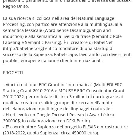
presso il Dipartimento di Informatica dell'Università del Sussex,
Regno Unito.
La sua ricerca si colloca nell'area del Natural Language
Processing, con particolare attenzione alla multilingua, alla
semantica lessicale (Word Sense Disambiguation and
induction) e alla semantica a livello di frase (Semantic Role
Labeling e Semantic Parsing). È il creatore di BabelNet
(http://babelnet.org) e il co-fondatore di una startup di
successo della Sapienza, Babelscape, lavorando con diversi enti
pubblici europei e italiani e clienti internazionali.
PROGETTI
- Vincitore di due ERC Grant in "informatica" (MultiJEDI ERC
Starting Grant 2010-2016 e MOUSSE ERC Consolidator Grant
2017-2022, per un totale di circa 3 milioni di euro), grazie ai
quali ha creato un solido gruppo di ricerca nell'ambito
dell'elaborazione multilingue del linguaggio naturale.
- Ha ricevuto un Google Focused Research Award (circa
300000$, in collaborazione con DFKI Berlin)
- E' coordinatore Sapienza del progetto ELEXIS eInfrastructure
(2018-2022, quota Sapienza: circa 450000 euro).