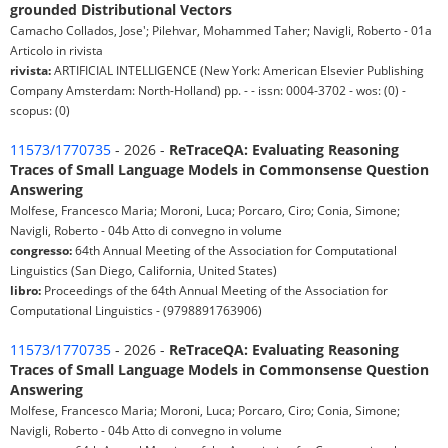
grounded Distributional Vectors
Camacho Collados, Jose'; Pilehvar, Mohammed Taher; Navigli, Roberto - 01a
Articolo in rivista
rivista:
ARTIFICIAL INTELLIGENCE (New York: American Elsevier Publishing
Company Amsterdam: North-Holland) pp. - - issn: 0004-3702 - wos: (0) -
scopus: (0)
11573/1770735
- 2026 -
ReTraceQA: Evaluating Reasoning
Traces of Small Language Models in Commonsense Question
Answering
Molfese, Francesco Maria; Moroni, Luca; Porcaro, Ciro; Conia, Simone;
Navigli, Roberto - 04b Atto di convegno in volume
congresso:
64th Annual Meeting of the Association for Computational
Linguistics (San Diego, California, United States)
libro:
Proceedings of the 64th Annual Meeting of the Association for
Computational Linguistics - (9798891763906)
11573/1770735
- 2026 -
ReTraceQA: Evaluating Reasoning
Traces of Small Language Models in Commonsense Question
Answering
Molfese, Francesco Maria; Moroni, Luca; Porcaro, Ciro; Conia, Simone;
Navigli, Roberto - 04b Atto di convegno in volume