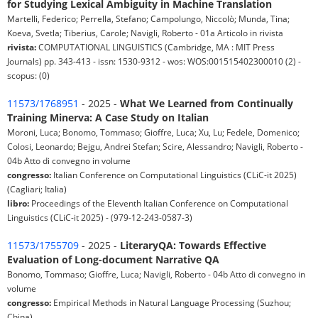
for Studying Lexical Ambiguity in Machine Translation
Martelli, Federico; Perrella, Stefano; Campolungo, Niccolò; Munda, Tina;
Koeva, Svetla; Tiberius, Carole; Navigli, Roberto - 01a Articolo in rivista
rivista:
COMPUTATIONAL LINGUISTICS (Cambridge, MA : MIT Press
Journals) pp. 343-413 - issn: 1530-9312 - wos: WOS:001515402300010 (2) -
scopus: (0)
11573/1768951
- 2025 -
What We Learned from Continually
Training Minerva: A Case Study on Italian
Moroni, Luca; Bonomo, Tommaso; Gioffre, Luca; Xu, Lu; Fedele, Domenico;
Colosi, Leonardo; Bejgu, Andrei Stefan; Scire, Alessandro; Navigli, Roberto -
04b Atto di convegno in volume
congresso:
Italian Conference on Computational Linguistics (CLiC-it 2025)
(Cagliari; Italia)
libro:
Proceedings of the Eleventh Italian Conference on Computational
Linguistics (CLiC-it 2025) - (979-12-243-0587-3)
11573/1755709
- 2025 -
LiteraryQA: Towards Effective
Evaluation of Long-document Narrative QA
Bonomo, Tommaso; Gioffre, Luca; Navigli, Roberto - 04b Atto di convegno in
volume
congresso:
Empirical Methods in Natural Language Processing (Suzhou;
China)