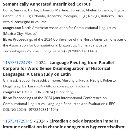
Semantically Annotated Interlinked Corpus
Conia, Simone; Barba, Edoardo; Martinez Lorenzo, Abelardo Carlos; Huguet
Cabot, Pere Lluis; Orlando, Riccardo; Procopio, Luigi; Navigli, Roberto - 04b
Atto di convegno in volume
congresso:
North American Association for Computational Linguistics
(Mexico City; Mexico)
libro:
Proceedings of the 2024 Conference of the North American Chapter of
the Association for Computational Linguistics: Human Language
Technologies (Volume 1: Long Papers) - (9798891761148)
11573/1724737
- 2024 -
Language Pivoting from Parallel
Corpora for Word Sense Disambiguation of Historical
Languages: A Case Study on Latin
Ghinassi, Iacopo; Tedeschi, Simone; Marongiu, Paola; Navigli, Roberto;
Mcgillivray, Barbara - 04b Atto di convegno in volume
congresso:
LREC-COLING 2024 (Turin; Italy)
libro:
Proceedings of the 2024 Joint International Conference on
Computational Linguistics, Language Resources and Evaluation (LREC-
COLING 2024) - (9782493814104)
11573/1729115
- 2024 -
Circadian clock disruption impairs
immune oscillation in chronic endogenous hypercortisolism: