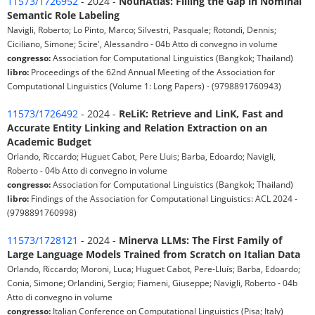
11573/1726952
- 2024 -
NounAtlas: Filling the Gap in Nominal
Semantic Role Labeling
Navigli, Roberto; Lo Pinto, Marco; Silvestri, Pasquale; Rotondi, Dennis;
Ciciliano, Simone; Scire', Alessandro - 04b Atto di convegno in volume
congresso:
Association for Computational Linguistics (Bangkok; Thailand)
libro:
Proceedings of the 62nd Annual Meeting of the Association for
Computational Linguistics (Volume 1: Long Papers) - (9798891760943)
11573/1726492
- 2024 -
ReLiK: Retrieve and LinK, Fast and
Accurate Entity Linking and Relation Extraction on an
Academic Budget
Orlando, Riccardo; Huguet Cabot, Pere Lluis; Barba, Edoardo; Navigli,
Roberto - 04b Atto di convegno in volume
congresso:
Association for Computational Linguistics (Bangkok; Thailand)
libro:
Findings of the Association for Computational Linguistics: ACL 2024 -
(9798891760998)
11573/1728121
- 2024 -
Minerva LLMs: The First Family of
Large Language Models Trained from Scratch on Italian Data
Orlando, Riccardo; Moroni, Luca; Huguet Cabot, Pere-Lluís; Barba, Edoardo;
Conia, Simone; Orlandini, Sergio; Fiameni, Giuseppe; Navigli, Roberto - 04b
Atto di convegno in volume
congresso:
Italian Conference on Computational Linguistics (Pisa; Italy)