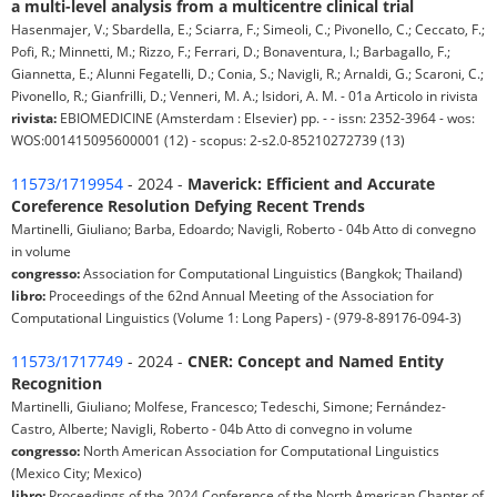
a multi-level analysis from a multicentre clinical trial
Hasenmajer, V.; Sbardella, E.; Sciarra, F.; Simeoli, C.; Pivonello, C.; Ceccato, F.;
Pofi, R.; Minnetti, M.; Rizzo, F.; Ferrari, D.; Bonaventura, I.; Barbagallo, F.;
Giannetta, E.; Alunni Fegatelli, D.; Conia, S.; Navigli, R.; Arnaldi, G.; Scaroni, C.;
Pivonello, R.; Gianfrilli, D.; Venneri, M. A.; Isidori, A. M. - 01a Articolo in rivista
rivista:
EBIOMEDICINE (Amsterdam : Elsevier) pp. - - issn: 2352-3964 - wos:
WOS:001415095600001 (12) - scopus: 2-s2.0-85210272739 (13)
11573/1719954
- 2024 -
Maverick: Efficient and Accurate
Coreference Resolution Defying Recent Trends
Martinelli, Giuliano; Barba, Edoardo; Navigli, Roberto - 04b Atto di convegno
in volume
congresso:
Association for Computational Linguistics (Bangkok; Thailand)
libro:
Proceedings of the 62nd Annual Meeting of the Association for
Computational Linguistics (Volume 1: Long Papers) - (979-8-89176-094-3)
11573/1717749
- 2024 -
CNER: Concept and Named Entity
Recognition
Martinelli, Giuliano; Molfese, Francesco; Tedeschi, Simone; Fernández-
Castro, Alberte; Navigli, Roberto - 04b Atto di convegno in volume
congresso:
North American Association for Computational Linguistics
(Mexico City; Mexico)
libro:
Proceedings of the 2024 Conference of the North American Chapter of