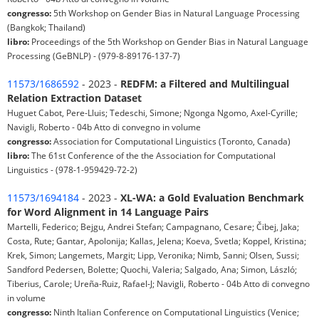
congresso:
5th Workshop on Gender Bias in Natural Language Processing
(Bangkok; Thailand)
libro:
Proceedings of the 5th Workshop on Gender Bias in Natural Language
Processing (GeBNLP) - (979-8-89176-137-7)
11573/1686592
- 2023 -
REDFM: a Filtered and Multilingual
Relation Extraction Dataset
Huguet Cabot, Pere-Lluis; Tedeschi, Simone; Ngonga Ngomo, Axel-Cyrille;
Navigli, Roberto - 04b Atto di convegno in volume
congresso:
Association for Computational Linguistics (Toronto, Canada)
libro:
The 61st Conference of the the Association for Computational
Linguistics - (978-1-959429-72-2)
11573/1694184
- 2023 -
XL-WA: a Gold Evaluation Benchmark
for Word Alignment in 14 Language Pairs
Martelli, Federico; Bejgu, Andrei Stefan; Campagnano, Cesare; Čibej, Jaka;
Costa, Rute; Gantar, Apolonija; Kallas, Jelena; Koeva, Svetla; Koppel, Kristina;
Krek, Simon; Langemets, Margit; Lipp, Veronika; Nimb, Sanni; Olsen, Sussi;
Sandford Pedersen, Bolette; Quochi, Valeria; Salgado, Ana; Simon, László;
Tiberius, Carole; Ureña-Ruiz, Rafael-J; Navigli, Roberto - 04b Atto di convegno
in volume
congresso:
Ninth Italian Conference on Computational Linguistics (Venice;