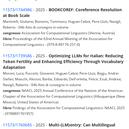
11573/1744986
- 2025 -
BOOKCOREF: Coreference Resolution
at Book Scale
Martinelli, Giuliano; Bonomo, Tommaso; Huguet Cabot, ‪Pere-Lluís; Navigli,
Roberto - 04b Atto di convegno in volume
congresso:
Association for Computational Linguistics (Vienna; Austria)
libro:
Proceedings of the 63nd Annual Meeting of the Association for
Computational Linguistics - (979-8-89176-251-0)
11573/1739586
- 2025 -
Optimizing LLMs for Italian: Reducing
Token Fertility and Enhancing Efficiency Through Vocabulary
Adaptation
Moroni, Luca; Puccetti, Giovanni; Huguet Cabot, Pere-Lluis; Bejgu, Andrei
Stefan; Miaschi, Alessio; Barba, Edoardo; Dell'orletta, Felice; Esuli, Andrea;
Navigli, Roberto - 04b Atto di convegno in volume
congresso:
NAACL 2025 Annual Conference of the Nations of the Americas
Chapter of the Association for Computational Linguistics (Albuquerque (New
Mexico); United States of America)
libro:
Findings of the Association for Computational Linguistics: NAACL 2025
- (9798891761957)
11573/1760685
- 2025 -
Multi-{LM}entry: Can Multilingual