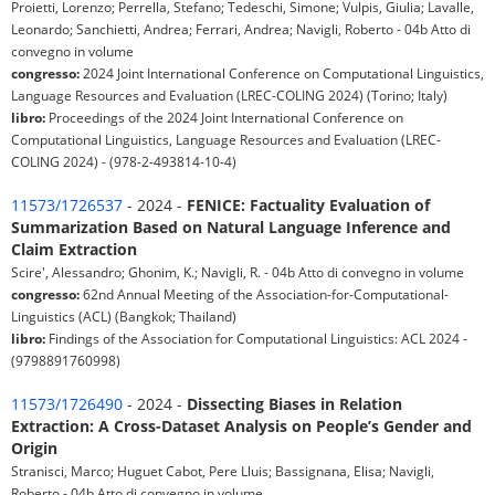
Proietti, Lorenzo; Perrella, Stefano; Tedeschi, Simone; Vulpis, Giulia; Lavalle,
Leonardo; Sanchietti, Andrea; Ferrari, Andrea; Navigli, Roberto - 04b Atto di
convegno in volume
congresso:
2024 Joint International Conference on Computational Linguistics,
Language Resources and Evaluation (LREC-COLING 2024) (Torino; Italy)
libro:
Proceedings of the 2024 Joint International Conference on
Computational Linguistics, Language Resources and Evaluation (LREC-
COLING 2024) - (978-2-493814-10-4)
11573/1726537
- 2024 -
FENICE: Factuality Evaluation of
Summarization Based on Natural Language Inference and
Claim Extraction
Scire', Alessandro; Ghonim, K.; Navigli, R. - 04b Atto di convegno in volume
congresso:
62nd Annual Meeting of the Association-for-Computational-
Linguistics (ACL) (Bangkok; Thailand)
libro:
Findings of the Association for Computational Linguistics: ACL 2024 -
(9798891760998)
11573/1726490
- 2024 -
Dissecting Biases in Relation
Extraction: A Cross-Dataset Analysis on People’s Gender and
Origin
Stranisci, Marco; Huguet Cabot, Pere Lluis; Bassignana, Elisa; Navigli,
Roberto - 04b Atto di convegno in volume