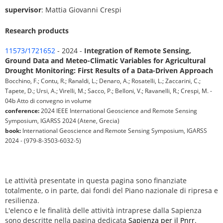
supervisor
: Mattia Giovanni Crespi
Research products
11573/1721652
- 2024 -
Integration of Remote Sensing,
Ground Data and Meteo-Climatic Variables for Agricultural
Drought Monitoring: First Results of a Data-Driven Approach
Bocchino, F.; Contu, R.; Ranaldi, L.; Denaro, A.; Rosatelli, L.; Zaccarini, C.;
Tapete, D.; Ursi, A.; Virelli, M.; Sacco, P.; Belloni, V.; Ravanelli, R.; Crespi, M. -
04b Atto di convegno in volume
conference:
2024 IEEE International Geoscience and Remote Sensing
Symposium, IGARSS 2024 (Atene, Grecia)
book:
International Geoscience and Remote Sensing Symposium, IGARSS
2024 - (979-8-3503-6032-5)
Le attività presentate in questa pagina sono finanziate
totalmente, o in parte, dai fondi del Piano nazionale di ripresa e
resilienza.
L'elenco e le finalità delle attività intraprese dalla Sapienza
sono descritte nella pagina dedicata
Sapienza per il Pnrr
.