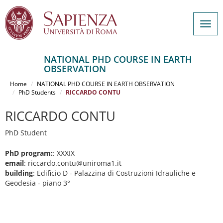
Togg
navig
NATIONAL PHD COURSE IN EARTH
OBSERVATION
Salta
al
Home
NATIONAL PHD COURSE IN EARTH OBSERVATION
contenuto
PhD Students
RICCARDO CONTU
principale
RICCARDO CONTU
PhD Student
PhD program:
: XXXIX
email
: riccardo.contu@uniroma1.it
building
: Edificio D - Palazzina di Costruzioni Idrauliche e
Geodesia - piano 3°