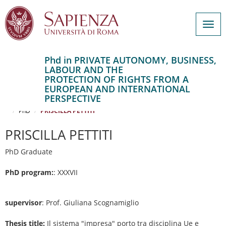
Togg
navig
Phd in PRIVATE AUTONOMY, BUSINESS,
LABOUR AND THE
Salta
PROTECTION OF RIGHTS FROM A
al
Home
EUROPEAN AND INTERNATIONAL
contenuto
PRIVATE AUTONOMY, BUSINESS, LABOUR AND THE PROTECTION OF
PERSPECTIVE
RIGHTS FROM A EUROPEAN AND INTERNATIONAL PERSPECTIVE
principale
PhD
PRISCILLA PETTITI
PRISCILLA PETTITI
PhD Graduate
PhD program:
: XXXVII
supervisor
: Prof. Giuliana Scognamiglio
Thesis title:
Il sistema "impresa" porto tra disciplina Ue e