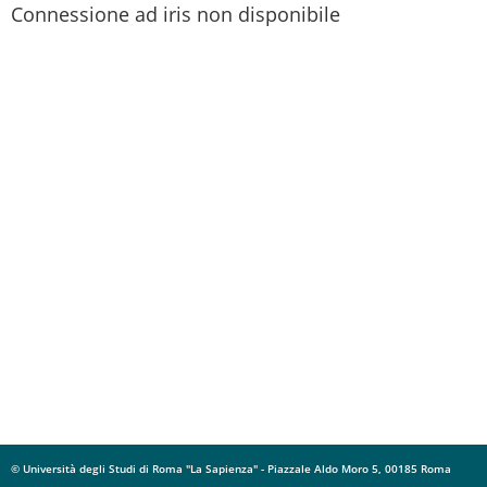
Connessione ad iris non disponibile
© Università degli Studi di Roma "La Sapienza" - Piazzale Aldo Moro 5, 00185 Roma