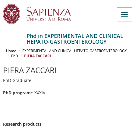
Togg
navig
Phd in EXPERIMENTAL AND CLINICAL
HEPATO-GASTROENTEROLOGY
Salta
al
Home
EXPERIMENTAL AND CLINICAL HEPATO-GASTROENTEROLOGY
contenuto
PhD
PIERA ZACCARI
principale
PIERA ZACCARI
PhD Graduate
PhD program:
: XXXIV
Research products