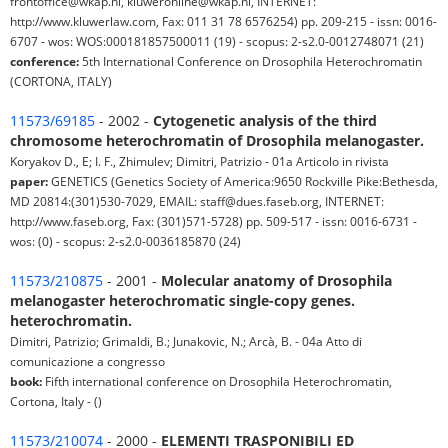
frontoffice@wkap.nl, kluweronline@wkap.nl, INTERNET:
http://www.kluwerlaw.com, Fax: 011 31 78 6576254) pp. 209-215 - issn: 0016-
6707 - wos: WOS:000181857500011 (19) - scopus: 2-s2.0-0012748071 (21)
conference:
5th International Conference on Drosophila Heterochromatin
(CORTONA, ITALY)
11573/69185
- 2002 -
Cytogenetic analysis of the third
chromosome heterochromatin of Drosophila melanogaster.
Koryakov D., E; I. F., Zhimulev; Dimitri, Patrizio - 01a Articolo in rivista
paper:
GENETICS (Genetics Society of America:9650 Rockville Pike:Bethesda,
MD 20814:(301)530-7029, EMAIL: staff@dues.faseb.org, INTERNET:
http://www.faseb.org, Fax: (301)571-5728) pp. 509-517 - issn: 0016-6731 -
wos: (0) - scopus: 2-s2.0-0036185870 (24)
11573/210875
- 2001 -
Molecular anatomy of Drosophila
melanogaster heterochromatic single-copy genes.
heterochromatin.
Dimitri, Patrizio; Grimaldi, B.; Junakovic, N.; Arcà, B. - 04a Atto di
comunicazione a congresso
book:
Fifth international conference on Drosophila Heterochromatin,
Cortona, Italy - ()
11573/210074
- 2000 -
ELEMENTI TRASPONIBILI ED