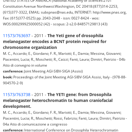
UNITED STATES OF AMERICA (National Academy of Sciences:2101
Constitution Avenue Northwest:Washington, DC 20418:(877)314-2253,
(615)377-3322, EMAIL: subspnas@nas.edu, INTERNET: http://www.pnas.org,
Fax: (615)377-0525) pp. 2043-2048 - issn: 0027-8424 - wos:
WOS:000299925000052 (42) - scopus: 2-s2.0-84857129813 (43)
11573/763697
- 2011 -
The Yeti gene of drosophila
melanogaster encodes a BCNT protein required for
chromosome organization
M. C., Accardo; E., Giordano; F. R., Mariotti; E., Damia; Messina, Giovanni;
Piacentini, Lucia; R., Moschetti; R., Caizzi; Fanti, Laura; Dimitri, Patrizio - 04b
Atto di convegno in volume
conference:
Joint Meeting AGI-SIBV-SIGA (Assisi)
book:
Proceedings of the Joint Meeting AGI-SIBV-SIGA Assisi, Italy - (978-88-
904570-2-9)
11573/763738
- 2011 -
The YETI gene: from Drosophila
melanogaster heterochromatin to human craniofacial
development.
M. C., Accardo; E., Giordano; F. R., Mariotti; E., Damia; Messina, Giovanni;
Piacentini, Lucia; R., Moschetti; Rossi, Fabrizio; Fanti, Laura; Dimitri, Patrizio -
04a Atto di comunicazione a congresso
conference:
International Conference on Drosophila Heterochromatin