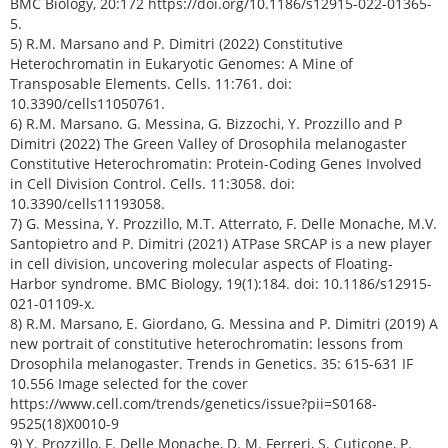
BMC Biology, 20:172 https://doi.org/10.1186/s12915-022-01365-
5.
5) R.M. Marsano and P. Dimitri (2022) Constitutive
Heterochromatin in Eukaryotic Genomes: A Mine of
Transposable Elements. Cells. 11:761. doi:
10.3390/cells11050761.
6) R.M. Marsano. G. Messina, G. Bizzochi, Y. Prozzillo and P
Dimitri (2022) The Green Valley of Drosophila melanogaster
Constitutive Heterochromatin: Protein-Coding Genes Involved
in Cell Division Control. Cells. 11:3058. doi:
10.3390/cells11193058.
7) G. Messina, Y. Prozzillo, M.T. Atterrato, F. Delle Monache, M.V.
Santopietro and P. Dimitri (2021) ATPase SRCAP is a new player
in cell division, uncovering molecular aspects of Floating-
Harbor syndrome. BMC Biology, 19(1):184. doi: 10.1186/s12915-
021-01109-x.
8) R.M. Marsano, E. Giordano, G. Messina and P. Dimitri (2019) A
new portrait of constitutive heterochromatin: lessons from
Drosophila melanogaster. Trends in Genetics. 35: 615-631 IF
10.556 Image selected for the cover
https://www.cell.com/trends/genetics/issue?pii=S0168-
9525(18)X0010-9
9) Y. Prozzillo, F. Delle Monache, D. M. Ferreri, S. Cuticone, P.