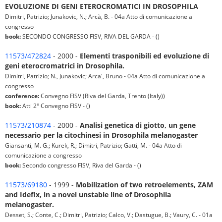
EVOLUZIONE DI GENI ETEROCROMATICI IN DROSOPHILA
Dimitri, Patrizio; Junakovic, N.; Arcà, B. - 04a Atto di comunicazione a
congresso
book:
SECONDO CONGRESSO FISV, RIVA DEL GARDA - ()
11573/472824
- 2000 -
Elementi trasponibili ed evoluzione di
geni eterocromatrici in Drosophila.
Dimitri, Patrizio; N., Junakovic; Arca', Bruno - 04a Atto di comunicazione a
congresso
conference:
Convegno FISV (Riva del Garda, Trento (Italy))
book:
Atti 2° Convegno FISV - ()
11573/210874
- 2000 -
Analisi genetica di giotto, un gene
necessario per la citochinesi in Drosophila melanogaster
Giansanti, M. G.; Kurek, R.; Dimitri, Patrizio; Gatti, M. - 04a Atto di
comunicazione a congresso
book:
Secondo congresso FISV, Riva del Garda - ()
11573/69180
- 1999 -
Mobilization of two retroelements, ZAM
and Idefix, in a novel unstable line of Drosophila
melanogaster.
Desset, S.; Conte, C.; Dimitri, Patrizio; Calco, V.; Dastugue, B.; Vaury, C. - 01a