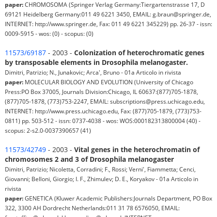
paper:
CHROMOSOMA (Springer Verlag Germany:Tiergartenstrasse 17, D
69121 Heidelberg Germany:011 49 6221 3450, EMAIL: g.braun@springer.de,
INTERNET: http://www.springer.de, Fax: 011 49 6221 345229) pp. 26-37 - issn:
0009-5915 - wos: (0) - scopus: (0)
11573/69187
- 2003 -
Colonization of heterochromatic genes
by transposable elements in Drosophila melanogaster.
Dimitri, Patrizio; N., Junakovic; Arca', Bruno - 01a Articolo in rivista
paper:
MOLECULAR BIOLOGY AND EVOLUTION (University of Chicago
Press:PO Box 37005, Journals Division:Chicago, IL 60637:(877)705-1878,
(877)705-1878, (773)753-2247, EMAIL: subscriptions@press.uchicago.edu,
INTERNET: http://www.press.uchicago.edu, Fax: (877)705-1879, (773)753-
0811) pp. 503-512 - issn: 0737-4038 - wos: WOS:000182313800004 (40) -
scopus: 2-s2.0-0037390657 (41)
11573/42749
- 2003 -
Vital genes in the heterochromatin of
chromosomes 2 and 3 of Drosophila melanogaster
Dimitri, Patrizio; Nicoletta, Corradini; F., Rossi; Verni', Fiammetta; Cenci,
Giovanni; Belloni, Giorgio; I. F., Zhimulev; D. E., Koryakov - 01a Articolo in
rivista
paper:
GENETICA (Kluwer Academic Publishers:Journals Department, PO Box
322, 3300 AH Dordrecht Netherlands:011 31 78 6576050, EMAIL: