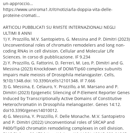
un-approccio...
https://www.uniroma1.it/it/notizia/la-doppia-vita-delle-
proteine-cromati...
ARTICOLI PUBBLICATI SU RIVISTE INTERNAZIONALI NEGLI
ULTIMI 8 ANNI
1) Y. Prozzillo, M.V. Santopietro, G. Messina and P. Dimitri (2023)
Unconventional roles of chromatin remodelers and long non-
coding RNAs in cell division. Cellular and Molecular Life
Sciences. In corso di pubblicazione. IF 9.234
2) Y. Prozzillo, G. Fattorini, D. Ferreri, M. Leo, P. Dimitri and G.
Messina (2023) Knockdown of DOM/Tip60 complex subunits
impairs male meiosis of Drosophila melanogaster. Cells,
9(10):1348.doi: 10.3390/cells12101348. IF 7.666
3) G. Messina, E. Celauro, Y. Prozzillo, a M. Marsano and P.
Dimitri (2023) Epigenetic Silencing of P-Element Reporter Genes
Induced by Transcriptionally Active Domains of Constitutive
Heterochromatin in Drosophila melanogaster. Genes 14:12.
doi10.3390/genes14010012.
4) G. Messina, Y. Prozzillo, F. Delle Monache. M.V. Santopietro
and P. Dimitri (2022) Unconventional roles of SRCAP and
P400/Tip60 chromatin remodeling complexes in cell division.