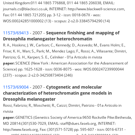
United Kingdom:011 44 1865 776868, 011 44 1865 206038, EMAIL:
journals.cs@blacksci.co.uk, INTERNET: http://www.blackwell-science.com,
Fax: 011 44 1865 721205) pp. 3-12 - issn: 0018-067X - wos:
WOS:000242851000002 (13) - scopus: 2-s2.0-33845794290 (14)
11573/69413
- 2007 -
Sequence finishing and mapping of
Drosophila melanogaster heterochromatin
R. A., Hoskins; J. W., Carlson; C., Kennedy; D., Acevedo; M., Evans Holm; E.,
Frise; K. H., Wan; S., Park; M., Mendez Lago; F., Rossi; A., Villasante; Dimitri,
Patrizio; G. H., Karpen; S. E., Celniker - 01a Articolo in rivista
paper:
SCIENCE (New York : American Association for the Advancement of
Science) pp. 1625-1628 - issn: 0036-8075 - wos: WOS:000247239900044
(237) - scopus: 2-s2.0-34250873404 (246)
11573/69004
- 2007 -
Cytogenetic and molecular
characterization of heterochromatin gene models in
Drosophila melanogaster
Rossi, Fabrizio; R., Moschetti; R., Caizzi; Dimitri, Patrizio - 01a Articolo in
rivista
paper:
GENETICS (Genetics Society of America:9650 Rockville Pike:Bethesda,
MD 20814:(301)530-7029, EMAIL: staff@dues.faseb.org, INTERNET:
http://www.faseb.org, Fax: (301)571-5728) pp. 595-607 - issn: 0016-6731 -