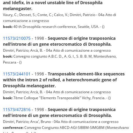
and Idefix, in a novel unstable line of Drosophila
melanogaster.
Vaury, C.; Desset, S.; Conte, C.; Calco, V.; Dimitri, Patrizio - 04a Atto di
comunicazione a congresso
book:
40 th Drosophila research conference, Seattle, USA. - ()
11573/210075
- 1998 -
Sequenze di origine trasposonica
nell’introne di un gene eterocromatico di Drosophila.
Dimitri, Patrizio; Arcà, B. - 04a Atto di comunicazione a congresso
book:
Convegno congiunto A.B.C. D., A. G. I., S. B. B. M, Montesilvano,
Pescara - ()
11573/244101
- 1998 -
Transposable element-like sequences
within the intron 2 of rolled, a heterochromatic gene of
Drosophila melanogaster.
Dimitri, Patrizio; Arcà, B. - 04a Atto di comunicazione a congresso
book:
7ème Colloque "Elements Transposable" Vichy, Francia. - ()
11573/472816
- 1998 -
Sequenze di origine trasposonica
nell'introne di un gene eterocromatico di Drosophila.
Dimitri, Patrizio; Arca', Bruno - 04a Atto di comunicazione a congresso
conference:
Convegno Congiunto ABCD-AGI-SIBBM-SIMGBM (Montesilvano