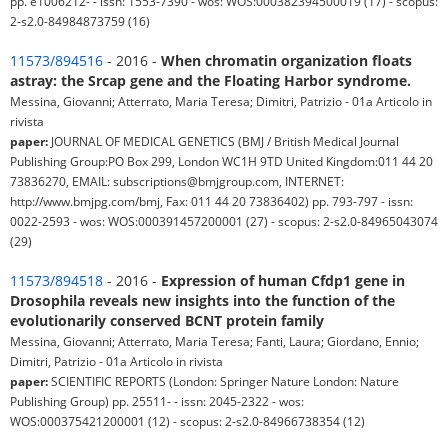
pp. e1006212- - issn: 1553-7390 - wos: WOS:000382394500019 (17) - scopus:
2-s2.0-84984873759 (16)
11573/894516
- 2016 -
When chromatin organization floats
astray: the Srcap gene and the Floating Harbor syndrome.
Messina, Giovanni; Atterrato, Maria Teresa; Dimitri, Patrizio - 01a Articolo in
rivista
paper:
JOURNAL OF MEDICAL GENETICS (BMJ / British Medical Journal
Publishing Group:PO Box 299, London WC1H 9TD United Kingdom:011 44 20
73836270, EMAIL: subscriptions@bmjgroup.com, INTERNET:
http://www.bmjpg.com/bmj, Fax: 011 44 20 73836402) pp. 793-797 - issn:
0022-2593 - wos: WOS:000391457200001 (27) - scopus: 2-s2.0-84965043074
(29)
11573/894518
- 2016 -
Expression of human Cfdp1 gene in
Drosophila reveals new insights into the function of the
evolutionarily conserved BCNT protein family
Messina, Giovanni; Atterrato, Maria Teresa; Fanti, Laura; Giordano, Ennio;
Dimitri, Patrizio - 01a Articolo in rivista
paper:
SCIENTIFIC REPORTS (London: Springer Nature London: Nature
Publishing Group) pp. 25511- - issn: 2045-2322 - wos:
WOS:000375421200001 (12) - scopus: 2-s2.0-84966738354 (12)