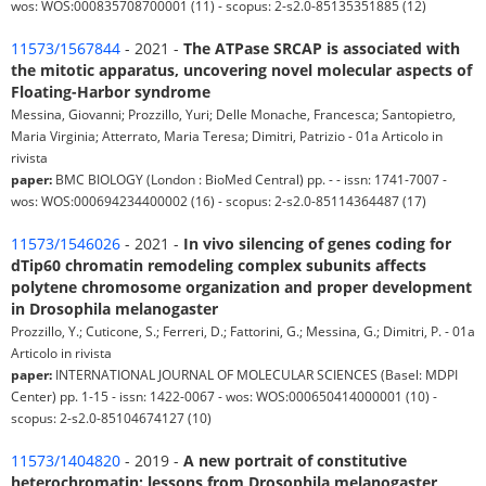
wos: WOS:000835708700001 (11) - scopus: 2-s2.0-85135351885 (12)
11573/1567844
- 2021 -
The ATPase SRCAP is associated with
the mitotic apparatus, uncovering novel molecular aspects of
Floating-Harbor syndrome
Messina, Giovanni; Prozzillo, Yuri; Delle Monache, Francesca; Santopietro,
Maria Virginia; Atterrato, Maria Teresa; Dimitri, Patrizio - 01a Articolo in
rivista
paper:
BMC BIOLOGY (London : BioMed Central) pp. - - issn: 1741-7007 -
wos: WOS:000694234400002 (16) - scopus: 2-s2.0-85114364487 (17)
11573/1546026
- 2021 -
In vivo silencing of genes coding for
dTip60 chromatin remodeling complex subunits affects
polytene chromosome organization and proper development
in Drosophila melanogaster
Prozzillo, Y.; Cuticone, S.; Ferreri, D.; Fattorini, G.; Messina, G.; Dimitri, P. - 01a
Articolo in rivista
paper:
INTERNATIONAL JOURNAL OF MOLECULAR SCIENCES (Basel: MDPI
Center) pp. 1-15 - issn: 1422-0067 - wos: WOS:000650414000001 (10) -
scopus: 2-s2.0-85104674127 (10)
11573/1404820
- 2019 -
A new portrait of constitutive
heterochromatin: lessons from Drosophila melanogaster