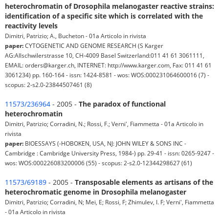
heterochromatin of Drosophila melanogaster reactive strains:
identification of a specific site which is correlated with the
reactivity levels
Dimitri, Patrizio; A., Bucheton - 01a Articolo in rivista
paper:
CYTOGENETIC AND GENOME RESEARCH (S Karger
AG:Allschwilerstrasse 10, CH-4009 Basel Switzerland:011 41 61 3061111,
EMAIL: orders@karger.ch, INTERNET: http://www.karger.com, Fax: 011 41 61
3061234) pp. 160-164 - issn: 1424-8581 - wos: WOS:000231064600016 (7) -
scopus: 2-s2.0-23844507461 (8)
11573/236964
- 2005 -
The paradox of functional
heterochromatin
Dimitri, Patrizio; Corradini, N.; Rossi, F.; Verni', Fiammetta - 01a Articolo in
rivista
paper:
BIOESSAYS (-HOBOKEN, USA, NJ: JOHN WILEY & SONS INC -
Cambridge : Cambridge University Press, 1984-) pp. 29-41 - issn: 0265-9247 -
wos: WOS:000226083200006 (55) - scopus: 2-s2.0-12344298627 (61)
11573/69189
- 2005 -
Transposable elements as artisans of the
heterochromatic genome in Drosophila melanogaster
Dimitri, Patrizio; Corradini, N; Mei, E; Rossi, F; Zhimulev, I. F; Verni', Fiammetta
- 01a Articolo in rivista