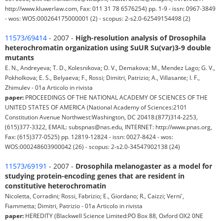
http://www.kluwerlaw.com, Fax: 011 31 78 6576254) pp. 1-9 - issn: 0967-3849
- wos: WOS:000264175000001 (2) - scopus: 2-s2.0-62549154498 (2)
11573/69414
- 2007 -
High-resolution analysis of Drosophila
heterochromatin organization using SuUR Su(var)3-9 double
mutants
E. N., Andreyeva; T. D., Kolesnikova; O. V., Demakova; M., Mendez Lago; G. V.,
Pokholkova; E. S., Belyaeva; F., Rossi; Dimitri, Patrizio; A., Villasante; I. F.,
Zhimulev - 01a Articolo in rivista
paper:
PROCEEDINGS OF THE NATIONAL ACADEMY OF SCIENCES OF THE
UNITED STATES OF AMERICA (National Academy of Sciences:2101
Constitution Avenue Northwest:Washington, DC 20418:(877)314-2253,
(615)377-3322, EMAIL: subspnas@nas.edu, INTERNET: http://www.pnas.org,
Fax: (615)377-0525) pp. 12819-12824 - issn: 0027-8424 - wos:
WOS:000248603900042 (26) - scopus: 2-s2.0-34547902138 (24)
11573/69191
- 2007 -
Drosophila melanogaster as a model for
studying protein-encoding genes that are resident in
constitutive heterochromatin
Nicoletta, Corradini; Rossi, Fabrizio; E., Giordano; R., Caizzi; Verni',
Fiammetta; Dimitri, Patrizio - 01a Articolo in rivista
paper:
HEREDITY (Blackwell Science Limited:PO Box 88, Oxford OX2 0NE