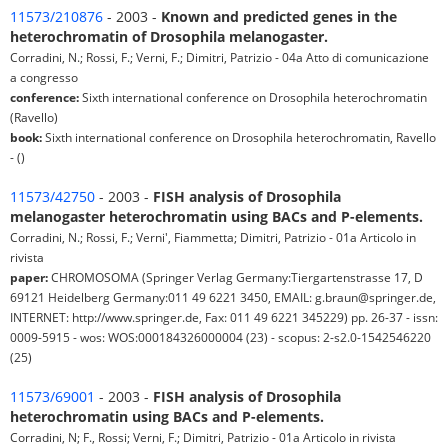
11573/210876
- 2003 -
Known and predicted genes in the
heterochromatin of Drosophila melanogaster.
Corradini, N.; Rossi, F.; Verni, F.; Dimitri, Patrizio - 04a Atto di comunicazione
a congresso
conference:
Sixth international conference on Drosophila heterochromatin
(Ravello)
book:
Sixth international conference on Drosophila heterochromatin, Ravello
- ()
11573/42750
- 2003 -
FISH analysis of Drosophila
melanogaster heterochromatin using BACs and P-elements.
Corradini, N.; Rossi, F.; Verni', Fiammetta; Dimitri, Patrizio - 01a Articolo in
rivista
paper:
CHROMOSOMA (Springer Verlag Germany:Tiergartenstrasse 17, D
69121 Heidelberg Germany:011 49 6221 3450, EMAIL: g.braun@springer.de,
INTERNET: http://www.springer.de, Fax: 011 49 6221 345229) pp. 26-37 - issn:
0009-5915 - wos: WOS:000184326000004 (23) - scopus: 2-s2.0-1542546220
(25)
11573/69001
- 2003 -
FISH analysis of Drosophila
heterochromatin using BACs and P-elements.
Corradini, N; F., Rossi; Verni, F.; Dimitri, Patrizio - 01a Articolo in rivista