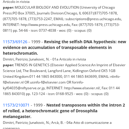
Articolo in rivista
paper:
MOLECULAR BIOLOGY AND EVOLUTION (University of Chicago
Press:PO Box 37005, Journals Division:Chicago, IL 60637:(877)705-1878,
(877)705-1878, (773)753-2247, EMAIL: subscriptions@press.uchicago.edu,
INTERNET: http://www.press.uchicago.edu, Fax: (877)705-1879, (773)753-
0811) pp. 54-66 - issn: 0737-4038 - wos: (0) - scopus: (0)
11573/69126
- 1999 -
Revising the selfish DNA hypothesis: new
evidence on accumulation of transposable elements in
heterochromatin.
Dimitri, Patrizio; Junakovic, N. - 01a Articolo in rivista
paper:
TRENDS IN GENETICS (Elsevier Applied Science:An Imprint of Elsevier
Science Ltd, The Boulevard, Langford Lane, Kidlington Oxford OX5 1GB
United Kingdom:011 44 1865 843000, 011 44 1865 843699, EMAIL: nlinfo-
f@elsevier.nl OR usinfo-f@elsevier.com OR forinfo-
kyf04035@niftyserve.or.jp, INTERNET: http://www.elsevier.nl/, Fax: 011 44
1865 843010) pp. 123-124 - issn: 0168-9525 - wos: (0) - scopus: (0)
11573/210071
- 1999 -
Nested transposons within the intron 2
of rolled, a heterochromatic gene of Drosophila
melanogaster.
Dimitri, Patrizio; Junakovic, N.; Arcà, B. - 04a Atto di comunicazione a
congresso