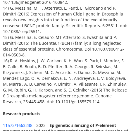
10.1136/jmedgenet-2016-103842.
14) G. Messina, M. T. Atterrato, L. Fanti, E. Giordano and P.
Dimitri (2016) Expression of human Cfdp1 gene in Drosophila
reveals new insights into the function of the evolutionarily
conserved BCNT protein family. Scientific Reports. 6:25511. doi:
10.1038/srep25511.
15) G. Messina, E. Celauro, MT Atterrato, S. Iwashita and P.
Dimitri (2015) The Bucentaur (BCNT) family: a long neglected
class of essential proteins. Chromosoma. Doi 10.1007/s00412-
014-0503-8.
16) R. A. Hoskins, J. W. Carlson, K. H. Wan, S. Park, I. Mendez, S.
E. Galle, B. Booth, B. D. Pfeiffer, R. A. George, R. Svirskas, M.
Krzywinski, J. Schein, M. C. Accardo, E. Damia, G. Messina, M.
Mendez-Lago, O. V. Demakova, E. N. Andreyeva, L. V. Boldyreva,
M. Marra , A. B. Carvalho, P. Dimitri, A. Villasante, I. F. Zhimulev,
G. M. Rubin, G. H. Karpen, and S. E. Celniker (2015) The Release
6 Drosophila melanogaster reference genome. Genome
Research, 25:445-458. doi: 10.1101/gr.185579.114
Research products
11573/1663238
- 2023 -
Epigenetic silencing of P-element