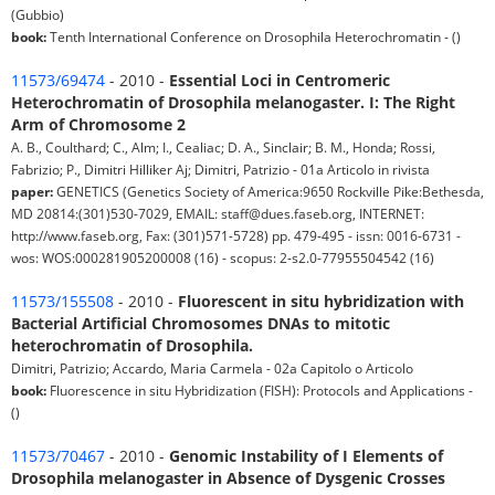
(Gubbio)
book:
Tenth International Conference on Drosophila Heterochromatin - ()
11573/69474
- 2010 -
Essential Loci in Centromeric
Heterochromatin of Drosophila melanogaster. I: The Right
Arm of Chromosome 2
A. B., Coulthard; C., Alm; I., Cealiac; D. A., Sinclair; B. M., Honda; Rossi,
Fabrizio; P., Dimitri Hilliker Aj; Dimitri, Patrizio - 01a Articolo in rivista
paper:
GENETICS (Genetics Society of America:9650 Rockville Pike:Bethesda,
MD 20814:(301)530-7029, EMAIL: staff@dues.faseb.org, INTERNET:
http://www.faseb.org, Fax: (301)571-5728) pp. 479-495 - issn: 0016-6731 -
wos: WOS:000281905200008 (16) - scopus: 2-s2.0-77955504542 (16)
11573/155508
- 2010 -
Fluorescent in situ hybridization with
Bacterial Artificial Chromosomes DNAs to mitotic
heterochromatin of Drosophila.
Dimitri, Patrizio; Accardo, Maria Carmela - 02a Capitolo o Articolo
book:
Fluorescence in situ Hybridization (FISH): Protocols and Applications -
()
11573/70467
- 2010 -
Genomic Instability of I Elements of
Drosophila melanogaster in Absence of Dysgenic Crosses