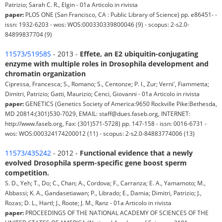
Patrizio; Sarah C. R., Elgin - 01a Articolo in rivista
paper:
PLOS ONE (San Francisco, CA : Public Library of Science) pp. e86451- -
issn: 1932-6203 - wos: WOS:000330339800046 (9) - scopus: 2-s2.0-
84899837704 (9)
11573/519585
- 2013 -
Effete, an E2 ubiquitin-conjugating
enzyme with multiple roles in Drosophila development and
chromatin organization
Cipressa, Francesca; S., Romano; S., Centonze; P. I., Zur; Verni', Fiammetta;
Dimitri, Patrizio; Gatti, Maurizio; Cenci, Giovanni - 01a Articolo in rivista
paper:
GENETICS (Genetics Society of America:9650 Rockville Pike:Bethesda,
MD 20814:(301)530-7029, EMAIL: staff@dues.faseb.org, INTERNET:
http://www.faseb.org, Fax: (301)571-5728) pp. 147-158 - issn: 0016-6731 -
wos: WOS:000324174200012 (11) - scopus: 2-s2.0-84883774006 (13)
11573/435242
- 2012 -
Functional evidence that a newly
evolved Drosophila sperm-specific gene boost sperm
competition.
S. D., Yeh; T., Do; C., Chan; A., Cordova; F., Carranza; E. A., Yamamoto; M.,
Abbassi; K. A., Gandasetiawan; P., Librado; E., Damia; Dimitri, Patrizio; J.,
Rozas; D. L., Hartl; J., Roote; J. M., Ranz - 01a Articolo in rivista
paper:
PROCEEDINGS OF THE NATIONAL ACADEMY OF SCIENCES OF THE