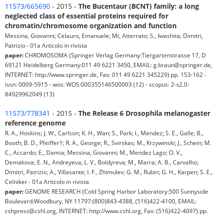
11573/665690
- 2015 -
The Bucentaur (BCNT) family: a long
neglected class of essential proteins required for
chromatin/chromosome organization and function
Messina, Giovanni; Celauro, Emanuele; Mt, Atterrato; S., Iwashita; Dimitri,
Patrizio - 01a Articolo in rivista
paper:
CHROMOSOMA (Springer Verlag Germany:Tiergartenstrasse 17, D
69121 Heidelberg Germany:011 49 6221 3450, EMAIL: g.braun@springer.de,
INTERNET: http://www.springer.de, Fax: 011 49 6221 345229) pp. 153-162 -
issn: 0009-5915 - wos: WOS:000355146500003 (12) - scopus: 2-s2.0-
84929962049 (13)
11573/778341
- 2015 -
The Release 6 Drosophila melanogaster
reference genome
R. A., Hoskins; J. W., Carlson; K. H., Wan; S., Park; I., Mendez; S. E., Galle; B.,
Booth; B. D., Pfeiffer1; R. A., George; R., Svirskas; M., Krzywinski; J., Schein; M.
C., Accardo; E., Damia; Messina, Giovanni; M., Mendez Lago; O. V.,
Demakova; E. N., Andreyeva; L. V., Boldyreva; M., Marra; A. B., Carvalho;
Dimitri, Patrizio; A., Villasante; I. F., Zhimulev; G. M., Rubin; G. H., Karpen; S. E.,
Celniker - 01a Articolo in rivista
paper:
GENOME RESEARCH (Cold Spring Harbor Laboratory:500 Sunnyside
Boulevard:Woodbury, NY 11797:(800)843-4388, (516)422-4100, EMAIL:
cshpress@cshl.org, INTERNET: http://www.cshl.org, Fax: (516)422-4097) pp.