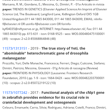
Marsano, R. M.; Giordano, E.; Messina, G.; Dimitri, P. - 01a Articolo in rivista
paper:
TRENDS IN GENETICS (Elsevier Applied Science:An Imprint of Elsevier
Science Ltd, The Boulevard, Langford Lane, Kidlington Oxford OX5 1GB
United Kingdom:011 44 1865 843000, 011 44 1865 843699, EMAIL: nlinfo-
f@elsevier.nl OR usinfo-f@elsevier.com OR forinfo-
kyf04035@niftyserve.or.jp, INTERNET: http://www.elsevier.nl/, Fax: 011 44
1865 843010) pp. 615-631 - issn: 0168-9525 - wos: WOS:000480475100001
(49) - scopus: 2-s2.0-85068864846 (48)
11573/1313151
- 2019 -
The true story of Yeti, the
"abominable" heterochromatic gene of drosophila
melanogaster
Prozzillo, Yuri; Delle Monache, Francesca; Ferreri, Diego; Cuticone, Stefano;
Dimitri, Patrizio; Messina, Giovanni - 01g Articolo di rassegna (Review)
paper:
FRONTIERS IN PHYSIOLOGY (Lausanne: Frontiers Research
Foundation, 2010-) pp. 1-9 - issn: 1664-042X - wos: WOS:000482203700001
(10) - scopus: 2-s2.0-85072219122 (10)
11573/1077242
- 2017 -
Functional analysis of the cfdp1 gene
in zebrafish provides evidence for its crucial role in
craniofacial development and osteogenesis
Celauro, Emanuele; Carra, Silvia; Rodriguez, Adriana; Cotelli, Franco; Dimitri,