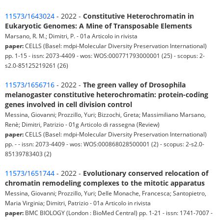
11573/1643024
- 2022 -
Constitutive Heterochromatin in
Eukaryotic Genomes: A Mine of Transposable Elements
Marsano, R. M.; Dimitri, P. - 01a Articolo in rivista
paper:
CELLS (Basel: mdpi-Molecular Diversity Preservation International)
pp. 1-15 - issn: 2073-4409 - wos: WOS:000771793000001 (25) - scopus: 2-
s2.0-85125219261 (26)
11573/1656716
- 2022 -
The green valley of Drosophila
melanogaster constitutive heterochromatin: protein-coding
genes involved in cell division control
Messina, Giovanni; Prozzillo, Yuri; Bizzochi, Greta; Massimiliano Marsano,
Renè; Dimitri, Patrizio - 01g Articolo di rassegna (Review)
paper:
CELLS (Basel: mdpi-Molecular Diversity Preservation International)
pp. - - issn: 2073-4409 - wos: WOS:000868028500001 (2) - scopus: 2-s2.0-
85139783403 (2)
11573/1651744
- 2022 -
Evolutionary conserved relocation of
chromatin remodeling complexes to the mitotic apparatus
Messina, Giovanni; Prozzillo, Yuri; Delle Monache, Francesca; Santopietro,
Maria Virginia; Dimitri, Patrizio - 01a Articolo in rivista
paper:
BMC BIOLOGY (London : BioMed Central) pp. 1-21 - issn: 1741-7007 -