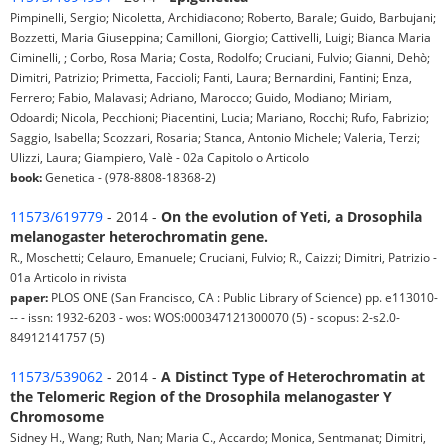
Pimpinelli, Sergio; Nicoletta, Archidiacono; Roberto, Barale; Guido, Barbujani;
Bozzetti, Maria Giuseppina; Camilloni, Giorgio; Cattivelli, Luigi; Bianca Maria
Ciminelli, ; Corbo, Rosa Maria; Costa, Rodolfo; Cruciani, Fulvio; Gianni, Dehò;
Dimitri, Patrizio; Primetta, Faccioli; Fanti, Laura; Bernardini, Fantini; Enza,
Ferrero; Fabio, Malavasi; Adriano, Marocco; Guido, Modiano; Miriam,
Odoardi; Nicola, Pecchioni; Piacentini, Lucia; Mariano, Rocchi; Rufo, Fabrizio;
Saggio, Isabella; Scozzari, Rosaria; Stanca, Antonio Michele; Valeria, Terzi;
Ulizzi, Laura; Giampiero, Valè - 02a Capitolo o Articolo
book:
Genetica - (978-8808-18368-2)
11573/619779
- 2014 -
On the evolution of Yeti, a Drosophila
melanogaster heterochromatin gene.
R., Moschetti; Celauro, Emanuele; Cruciani, Fulvio; R., Caizzi; Dimitri, Patrizio -
01a Articolo in rivista
paper:
PLOS ONE (San Francisco, CA : Public Library of Science) pp. e113010-
-- - issn: 1932-6203 - wos: WOS:000347121300070 (5) - scopus: 2-s2.0-
84912141757 (5)
11573/539062
- 2014 -
A Distinct Type of Heterochromatin at
the Telomeric Region of the Drosophila melanogaster Y
Chromosome
Sidney H., Wang; Ruth, Nan; Maria C., Accardo; Monica, Sentmanat; Dimitri,