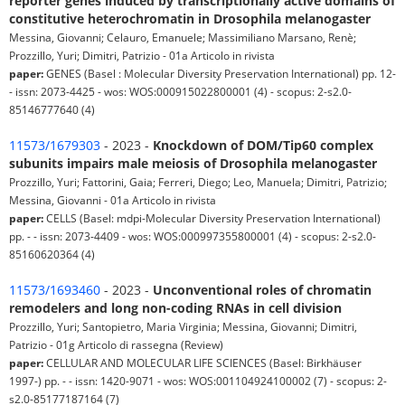
reporter genes induced by transcriptionally active domains of
constitutive heterochromatin in Drosophila melanogaster
Messina, Giovanni; Celauro, Emanuele; Massimiliano Marsano, Renè;
Prozzillo, Yuri; Dimitri, Patrizio - 01a Articolo in rivista
paper:
GENES (Basel : Molecular Diversity Preservation International) pp. 12-
- issn: 2073-4425 - wos: WOS:000915022800001 (4) - scopus: 2-s2.0-
85146777640 (4)
11573/1679303
- 2023 -
Knockdown of DOM/Tip60 complex
subunits impairs male meiosis of Drosophila melanogaster
Prozzillo, Yuri; Fattorini, Gaia; Ferreri, Diego; Leo, Manuela; Dimitri, Patrizio;
Messina, Giovanni - 01a Articolo in rivista
paper:
CELLS (Basel: mdpi-Molecular Diversity Preservation International)
pp. - - issn: 2073-4409 - wos: WOS:000997355800001 (4) - scopus: 2-s2.0-
85160620364 (4)
11573/1693460
- 2023 -
Unconventional roles of chromatin
remodelers and long non-coding RNAs in cell division
Prozzillo, Yuri; Santopietro, Maria Virginia; Messina, Giovanni; Dimitri,
Patrizio - 01g Articolo di rassegna (Review)
paper:
CELLULAR AND MOLECULAR LIFE SCIENCES (Basel: Birkhäuser
1997-) pp. - - issn: 1420-9071 - wos: WOS:001104924100002 (7) - scopus: 2-
s2.0-85177187164 (7)