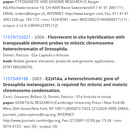
paper:
CYTOGENETIC AND GENOME RESEARCH (S Karger
AG:Allschwilerstrasse 10, CH-4009 Basel Switzerland:011 41 61 3061111,
EMAIL: orders@karger.ch, INTERNET: http://www.karger.com, Fax: 011 41 61
3061234) pp. 165-172 - issn: 1424-8581 - wos: WOS:000231064600017 (11) -
scopus: 2-s2.0-23844523785 (12)
11573/152021
- 2004 -
Fluorescent in situ hybridization with
transposable element probes to mitotic chromosome
heterochromatin of Drosophila.
Dimitri, Patrizio - 02a Capitolo o Articolo
book:
Mobile genetic elements: protocols and genomic applications. -
(9781588290076)
11573/69188
- 2003 -
l(2)41Aa, a heterochromatic gene of
Drosophila melanogaster, is required for mitotic and meiotic
chromosome condensation.
Cenci, Giovanni; Belloni, G; Dimitri, Patrizio - 01a Articolo in rivista
paper:
GENETICAL RESEARCH (Cambridge University Press / New York:40
West 20th Street:New York, NY 10011:(800)872-7423, (212)924-3900, EMAIL:
journals_subscriptions@cup.org, INTERNET:
http://www.journals.cambridge.org, Fax: (212)691-3239) pp. 15-24 - issn:
0016-6723 - wos: (0) - scopus: (0)