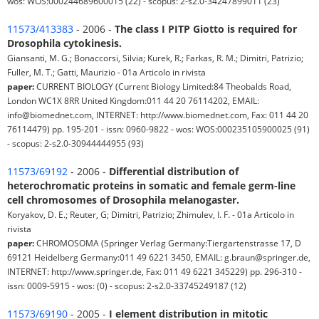
wos: WOS:000244689600015 (22) - scopus: 2-s2.0-34247899011 (23)
11573/413383
- 2006 -
The class I PITP Giotto is required for
Drosophila cytokinesis.
Giansanti, M. G.; Bonaccorsi, Silvia; Kurek, R.; Farkas, R. M.; Dimitri, Patrizio;
Fuller, M. T.; Gatti, Maurizio - 01a Articolo in rivista
paper:
CURRENT BIOLOGY (Current Biology Limited:84 Theobalds Road,
London WC1X 8RR United Kingdom:011 44 20 76114202, EMAIL:
info@biomednet.com, INTERNET: http://www.biomednet.com, Fax: 011 44 20
76114479) pp. 195-201 - issn: 0960-9822 - wos: WOS:000235105900025 (91)
- scopus: 2-s2.0-30944444955 (93)
11573/69192
- 2006 -
Differential distribution of
heterochromatic proteins in somatic and female germ-line
cell chromosomes of Drosophila melanogaster.
Koryakov, D. E.; Reuter, G; Dimitri, Patrizio; Zhimulev, I. F. - 01a Articolo in
rivista
paper:
CHROMOSOMA (Springer Verlag Germany:Tiergartenstrasse 17, D
69121 Heidelberg Germany:011 49 6221 3450, EMAIL: g.braun@springer.de,
INTERNET: http://www.springer.de, Fax: 011 49 6221 345229) pp. 296-310 -
issn: 0009-5915 - wos: (0) - scopus: 2-s2.0-33745249187 (12)
11573/69190
- 2005 -
I element distribution in mitotic