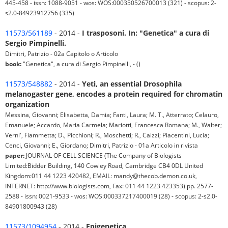
445-458 - issn: 1088-9051 - wos: WOS:000350526700013 (321) - scopus: 2-
s2.0-84923912756 (335)
11573/561189
- 2014 -
I trasposoni. In: "Genetica" a cura di
Sergio Pimpinelli.
Dimitri, Patrizio - 02a Capitolo o Articolo
book:
"Genetica", a cura di Sergio Pimpinelli, - ()
11573/548882
- 2014 -
Yeti, an essential Drosophila
melanogaster gene, encodes a protein required for chromatin
organization
Messina, Giovanni; Elisabetta, Damia; Fanti, Laura; M. T., Atterrato; Celauro,
Emanuele; Accardo, Maria Carmela; Mariotti, Francesca Romana; M., Walter;
Verni', Fiammetta; D., Picchioni; R., Moschetti; R., Caizzi; Piacentini, Lucia;
Cenci, Giovanni; E., Giordano; Dimitri, Patrizio - 01a Articolo in rivista
paper:
JOURNAL OF CELL SCIENCE (The Company of Biologists
Limited:Bidder Building, 140 Cowley Road, Cambridge CB4 0DL United
Kingdom:011 44 1223 420482, EMAIL: mandy@thecob.demon.co.uk,
INTERNET: http://www.biologists.com, Fax: 011 44 1223 423353) pp. 2577-
2588 - issn: 0021-9533 - wos: WOS:000337217400019 (28) - scopus: 2-s2.0-
84901800943 (28)
11573/1094954
- 2014 -
Epigenetica