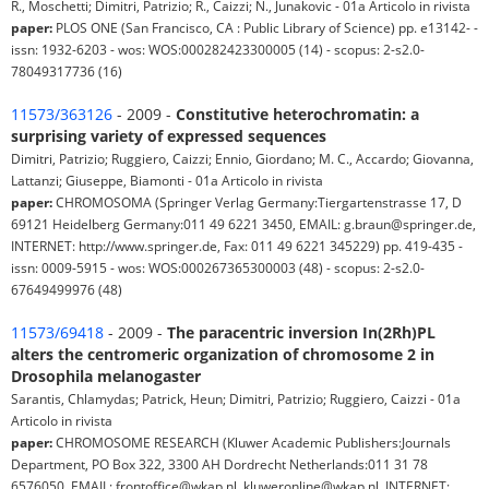
R., Moschetti; Dimitri, Patrizio; R., Caizzi; N., Junakovic - 01a Articolo in rivista
paper:
PLOS ONE (San Francisco, CA : Public Library of Science) pp. e13142- -
issn: 1932-6203 - wos: WOS:000282423300005 (14) - scopus: 2-s2.0-
78049317736 (16)
11573/363126
- 2009 -
Constitutive heterochromatin: a
surprising variety of expressed sequences
Dimitri, Patrizio; Ruggiero, Caizzi; Ennio, Giordano; M. C., Accardo; Giovanna,
Lattanzi; Giuseppe, Biamonti - 01a Articolo in rivista
paper:
CHROMOSOMA (Springer Verlag Germany:Tiergartenstrasse 17, D
69121 Heidelberg Germany:011 49 6221 3450, EMAIL: g.braun@springer.de,
INTERNET: http://www.springer.de, Fax: 011 49 6221 345229) pp. 419-435 -
issn: 0009-5915 - wos: WOS:000267365300003 (48) - scopus: 2-s2.0-
67649499976 (48)
11573/69418
- 2009 -
The paracentric inversion In(2Rh)PL
alters the centromeric organization of chromosome 2 in
Drosophila melanogaster
Sarantis, Chlamydas; Patrick, Heun; Dimitri, Patrizio; Ruggiero, Caizzi - 01a
Articolo in rivista
paper:
CHROMOSOME RESEARCH (Kluwer Academic Publishers:Journals
Department, PO Box 322, 3300 AH Dordrecht Netherlands:011 31 78
6576050, EMAIL: frontoffice@wkap.nl, kluweronline@wkap.nl, INTERNET: