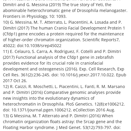
Dimitri and G. Messina (2019) The true story of Yeti, the
abominable heterochromatic gene of Drosophila melanogaster.
Frontiers in Physiology, 10: 1093.
10) G. Messina, M. T. Atterrato, L. Piacentini, A. Losada and P.
Dimitri (2017) The human Cranio Facial Development Protein 1
(Cfdp1) gene encodes a protein required for the maintenance
of higher-order chromatin organization. Scientific Reports7,
45022; doi:10.1038/srep45022
11) E. Celauro, S. Carra, A. Rodriguez, F. Cotelli and P. Dimitri
(2017) Functional analysis of the Cfdp1 gene in zebrafish
provides evidence for its crucial role in craniofacial
development and osteogenesis (2016). Exp. Cell Research, Exp
Cell Res. 361(2):236-245. doi: 10.1016/j.yexcr.2017.10.022. Epub
2017 Oct 26.
12) R. Caizzi, R. Moschetti, L. Piacentini, L. Fanti, R. M. Marsano
and P. Dimitri (2016) Comparative genomic analyses provide
new insights into the evolutionary dynamics of
heterochromatin in Drosophila. PloS Genetics. 12(8):e1006212.
doi: 10.1371/journal.pgen.1006212. eCollection 2016 Aug.
13) G Messina, M. T Atterrato and P. Dimitri (2016) When
chromatin organization floats astray: the Srcap gene and the
Floating Harbor syndrome. J Med Genet. 53(12):793-797. doi: