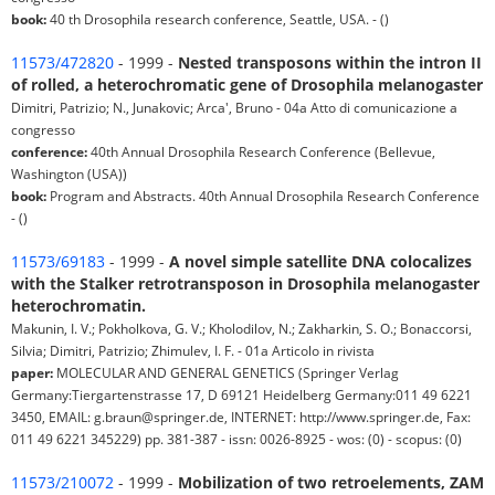
book:
40 th Drosophila research conference, Seattle, USA. - ()
11573/472820
- 1999 -
Nested transposons within the intron II
of rolled, a heterochromatic gene of Drosophila melanogaster
Dimitri, Patrizio; N., Junakovic; Arca', Bruno - 04a Atto di comunicazione a
congresso
conference:
40th Annual Drosophila Research Conference (Bellevue,
Washington (USA))
book:
Program and Abstracts. 40th Annual Drosophila Research Conference
- ()
11573/69183
- 1999 -
A novel simple satellite DNA colocalizes
with the Stalker retrotransposon in Drosophila melanogaster
heterochromatin.
Makunin, I. V.; Pokholkova, G. V.; Kholodilov, N.; Zakharkin, S. O.; Bonaccorsi,
Silvia; Dimitri, Patrizio; Zhimulev, I. F. - 01a Articolo in rivista
paper:
MOLECULAR AND GENERAL GENETICS (Springer Verlag
Germany:Tiergartenstrasse 17, D 69121 Heidelberg Germany:011 49 6221
3450, EMAIL: g.braun@springer.de, INTERNET: http://www.springer.de, Fax:
011 49 6221 345229) pp. 381-387 - issn: 0026-8925 - wos: (0) - scopus: (0)
11573/210072
- 1999 -
Mobilization of two retroelements, ZAM