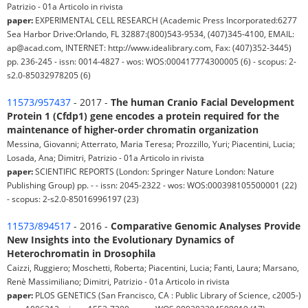
Patrizio - 01a Articolo in rivista
paper:
EXPERIMENTAL CELL RESEARCH (Academic Press Incorporated:6277
Sea Harbor Drive:Orlando, FL 32887:(800)543-9534, (407)345-4100, EMAIL:
ap@acad.com, INTERNET: http://www.idealibrary.com, Fax: (407)352-3445)
pp. 236-245 - issn: 0014-4827 - wos: WOS:000417774300005 (6) - scopus: 2-
s2.0-85032978205 (6)
11573/957437
- 2017 -
The human Cranio Facial Development
Protein 1 (Cfdp1) gene encodes a protein required for the
maintenance of higher-order chromatin organization
Messina, Giovanni; Atterrato, Maria Teresa; Prozzillo, Yuri; Piacentini, Lucia;
Losada, Ana; Dimitri, Patrizio - 01a Articolo in rivista
paper:
SCIENTIFIC REPORTS (London: Springer Nature London: Nature
Publishing Group) pp. - - issn: 2045-2322 - wos: WOS:000398105500001 (22)
- scopus: 2-s2.0-85016996197 (23)
11573/894517
- 2016 -
Comparative Genomic Analyses Provide
New Insights into the Evolutionary Dynamics of
Heterochromatin in Drosophila
Caizzi, Ruggiero; Moschetti, Roberta; Piacentini, Lucia; Fanti, Laura; Marsano,
Renè Massimiliano; Dimitri, Patrizio - 01a Articolo in rivista
paper:
PLOS GENETICS (San Francisco, CA : Public Library of Science, c2005-)