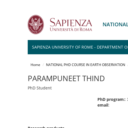
NATIONAL
SAPIENZA UNIVERSITY OF ROME - DEPARTMENT O
Salta
al
Home
NATIONAL PHD COURSE IN EARTH OBSERVATION
contenuto
principale
PARAMPUNEET THIND
PhD Student
PhD program:
:
email
: