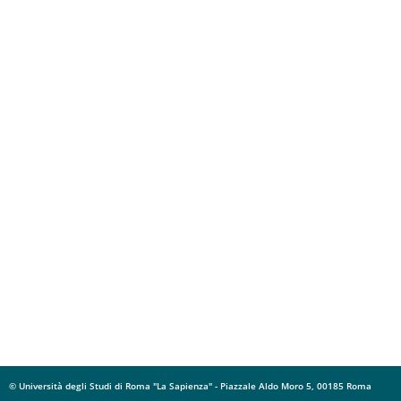
© Università degli Studi di Roma "La Sapienza" - Piazzale Aldo Moro 5, 00185 Roma