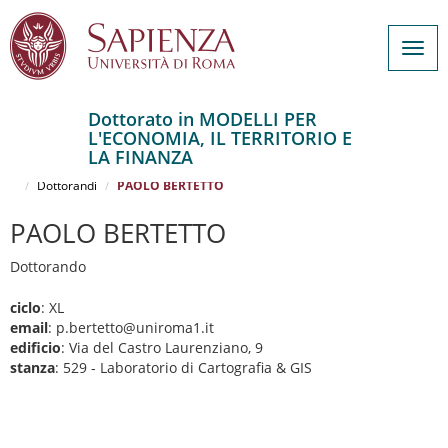
Togg
navig
Dottorato in MODELLI PER
L'ECONOMIA, IL TERRITORIO E
Salta
LA FINANZA
al
Home
MODELLI PER L'ECONOMIA, IL TERRITORIO E LA FINANZA
contenuto
Dottorandi
PAOLO BERTETTO
principale
PAOLO BERTETTO
Dottorando
ciclo
: XL
email
: p.bertetto@uniroma1.it
edificio
: Via del Castro Laurenziano, 9
stanza
: 529 - Laboratorio di Cartografia & GIS