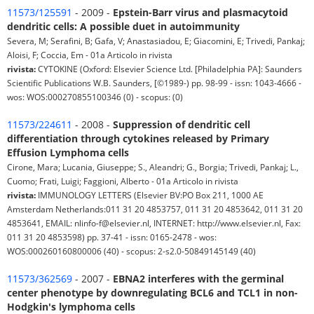
11573/125591
- 2009 -
Epstein-Barr virus and plasmacytoid
dendritic cells: A possible duet in autoimmunity
Severa, M; Serafini, B; Gafa, V; Anastasiadou, E; Giacomini, E; Trivedi, Pankaj;
Aloisi, F; Coccia, Em - 01a Articolo in rivista
rivista:
CYTOKINE (Oxford: Elsevier Science Ltd. [Philadelphia PA]: Saunders
Scientific Publications W.B. Saunders, [©1989-) pp. 98-99 - issn: 1043-4666 -
wos: WOS:000270855100346 (0) - scopus: (0)
11573/224611
- 2008 -
Suppression of dendritic cell
differentiation through cytokines released by Primary
Effusion Lymphoma cells
Cirone, Mara; Lucania, Giuseppe; S., Aleandri; G., Borgia; Trivedi, Pankaj; L.,
Cuomo; Frati, Luigi; Faggioni, Alberto - 01a Articolo in rivista
rivista:
IMMUNOLOGY LETTERS (Elsevier BV:PO Box 211, 1000 AE
Amsterdam Netherlands:011 31 20 4853757, 011 31 20 4853642, 011 31 20
4853641, EMAIL: nlinfo-f@elsevier.nl, INTERNET: http://www.elsevier.nl, Fax:
011 31 20 4853598) pp. 37-41 - issn: 0165-2478 - wos:
WOS:000260160800006 (40) - scopus: 2-s2.0-50849145149 (40)
11573/362569
- 2007 -
EBNA2 interferes with the germinal
center phenotype by downregulating BCL6 and TCL1 in non-
Hodgkin's lymphoma cells