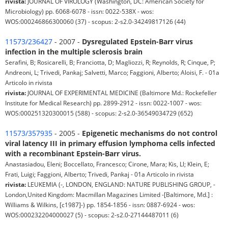
rivista:
JOURNAL OF VIROLOGY (Washington, DC: American Society for
Microbiology) pp. 6068-6078 - issn: 0022-538X - wos:
WOS:000246866300060 (37) - scopus: 2-s2.0-34249817126 (44)
11573/236427
- 2007 -
Dysregulated Epstein-Barr virus
infection in the multiple sclerosis brain
Serafini, B; Rosicarelli, B; Franciotta, D; Magliozzi, R; Reynolds, R; Cinque, P;
Andreoni, L; Trivedi, Pankaj; Salvetti, Marco; Faggioni, Alberto; Aloisi, F. - 01a
Articolo in rivista
rivista:
JOURNAL OF EXPERIMENTAL MEDICINE (Baltimore Md.: Rockefeller
Institute for Medical Research) pp. 2899-2912 - issn: 0022-1007 - wos:
WOS:000251320300015 (588) - scopus: 2-s2.0-36549034729 (652)
11573/357935
- 2005 -
Epigenetic mechanisms do not control
viral latency III in primary effusion lymphoma cells infected
with a recombinant Epstein-Barr virus.
Anastasiadou, Eleni; Boccellato, Francesco; Cirone, Mara; Kis, Ll; Klein, E;
Frati, Luigi; Faggioni, Alberto; Trivedi, Pankaj - 01a Articolo in rivista
rivista:
LEUKEMIA (-, LONDON, ENGLAND: NATURE PUBLISHING GROUP, -
London,United Kingdom: Macmillan Magazines Limited -[Baltimore, Md.] :
Williams & Wilkins, [c1987]-) pp. 1854-1856 - issn: 0887-6924 - wos:
WOS:000232204000027 (5) - scopus: 2-s2.0-27144487011 (6)