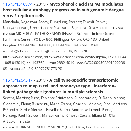
11573/1316974
- 2019 -
Mycophenolic acid (MPA) modulates
host cellular autophagy progression in sub genomic dengue
virus-2 replicon cells
Manchala, Nageswar Reddy; Dungdung, Ranjeet; Trivedi, Pankaj;
Unniyampurath, Unnikrishnan; Pilankatta, Rajendra - 01a Articolo in rivista
rivista:
MICROBIAL PATHOGENESIS (Elsevier Science Limited:Oxford
Fulfillment Center, PO Box 800, Kidlington Oxford OX5 1DX United
Kingdom:011 44 1865 843000, 011 44 1865 843699, EMAIL:
asianfo@elsevier.com, tcb@elsevier.co.UK, INTERNET:
http://www.elsevier.com, http://www.elsevier.com/locate/shpsa/, Fax: 011 44
1865 843010) pp. 103762- - issn: 0882-4010 - wos: WOS:000502891200036
(8) - scopus: 2-s2.0-85072781773 (9)
11573/1264347
- 2019 -
A cell type-specific transcriptomic
approach to map B cell and monocyte type I interferon-
linked pathogenic signatures in multiple sclerosis
Severa, Martina; Rizzo, Fabiana; Srinivasan, Sundararajan; Di Dario, Marco;
Giacomini, Elena; Buscarinu, Maria Chiara; Cruciani, Melania; Etna, Marilena
P; Sandini, Silvia; Mechelli, Rosella; Farina, Antonella; Trivedi, Pankaj;
Hertzog, Paul J; Salvetti, Marco; Farina, Cinthia; Coccia, Eliana M - 01a
Articolo in rivista
rivista:
JOURNAL OF AUTOIMMUNITY (United Kingdom: Elsevier Science