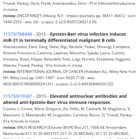
Trivedi, Pankaj; Slack, Frank; Anastasiadou, Eleni - 01m Editorial/Introduzione
in rivista
rivista:
ONCOTARGET (Albany, N.Y. : Impact Journals) pp. 36411-36412 - issn:
1949-2553 - wos: (0) - scopus: 2-s2.0-85057280213 (9)
11573/768490
- 2015 -
Epstein-Barr virus infection induces
miR-21 in terminally differentiated malignant B cells
Anastasiadou, Eleni; Garg, Neha; Bigi, Rachele; Yadav, Shivangi; Campese,
Antonio Francesco; Caterina, Lapenta; Massimo, Spada; Laura, Cuomo;
Annalisa, Botta; Filippo, Belardelli; Frati, Luigi; Ferretti, Elisabetta; Faggioni,
Alberto; Trivedi, Pankaj - 01a Articolo in rivista
rivista:
INTERNATIONAL JOURNAL OF CANCER (Hoboken N.J.: Wiley New York
NY: Wiley-Liss) pp. 1491-1497 - issn: 0020-7136 - wos:
WOS:000357808900029 (31) - scopus: 2-s2.0-84936846039 (32)
11573/615587
- 2015 -
Elevated antinuclear antibodies and
altered anti-Epstein-Barr virus immune responses.
Cuomo, L; Cirone, Mara; Gregorio, Ao; Vitillo, M; Cattivelli, M; Magliocca, V;
Maiorano, S; Meledandri, M; Scagnolari, Carolina; Rocca, Sl; Trivedi, Pankaj -
01a Articolo in rivista
rivista:
VIRUS RESEARCH (Elsevier BV:PO Box 211, 1000 AE Amsterdam
Netherlands:011 31 20 4853757, 011 31 20 4853642, 011 31 20 4853641,