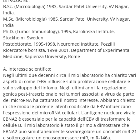
ISTRUZIONE:
B.Sc. (Microbiologia) 1983, Sardar Patel University, VV Nagar,
India.
M.Sc. (Microbiologia) 1985, Sardar Patel University, VV Nagar,
India
Ph.D. (Tumor Immunology), 1995, Karolinska Institute,
Stockholm, Sweden
Postdottorato, 1995-1998, Neuromed Institute, Pozzilli
Ricercatore borsista, 1998-2001, Department of Experimental
Medicine, Sapienza University, Rome
A. Interesse scientifico:
Negli ultimi due decenni circa il mio laboratorio ha chiarito vari
aspetti di come l’EBV influisce sulla proliferazione cellulare e
sullo sviluppo del linfoma. Negli ultimi anni, la regolazione
genica post-trascrizionale nei tumori associati a virus da parte
dei microRNA ha catturato il nostro interesse. Abbiamo chiesto
in che modo le proteine ​​latenti codificate da EBV influenzano
l'espressione dei microRNA cellulari. L'antigene nucleare virale
EBNA2 è essenziale per la capacità dell'EBV di trasformare le
cellule B. Il mio laboratorio è stato il primo a dimostrare che
EBNA2 può simultaneamente sovraregolare un oncomiR miR-21
e sottoregolare un oncosoppressore miR, miR-146a.