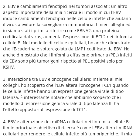
2. EBV e cambiamenti fenotipici nei tumori associati: un altro
aspetto importante della mia ricerca è il modo in cui l'EBV
induce cambiamenti fenotipici nelle cellule infette che aiutano
il virus a evitare la sorveglianza immunitaria. I miei colleghi ed
io siamo stati i primi a riferire come EBNA2, una proteina
codificata dal virus, aumenta l’espressione di BCL2 nei linfomi a
cellule B. Nel modello di cellule epiteliali, ho anche dimostrato
che l'E-caderina è sottoregolata da LMP1 codificato da EBV. Ho
anche dimostrato che i linfomi a effusione primaria (PEL) infetti
da EBV sono più tumorigeni rispetto ai PEL positivi solo per
KSHV.
3. Interazione tra EBV e oncogene cellulare: Insieme ai miei
colleghi, ho scoperto che l'EBV altera l'oncogene TCL1 quando
le cellule infette hanno un'espressione genica virale di tipo
latenza. È interessante notare che abbiamo scoperto che il
modello di espressione genica virale di tipo latenza III ha
l'effetto opposto sull'espressione di TCL1.
4. EBV e alterazione dei miRNA cellulari nei linfomi a cellule B:
il mio principale obiettivo di ricerca è come l'EBV altera i miRNA
cellulari per rendere le cellule infette più tumorigeniche. Il mio