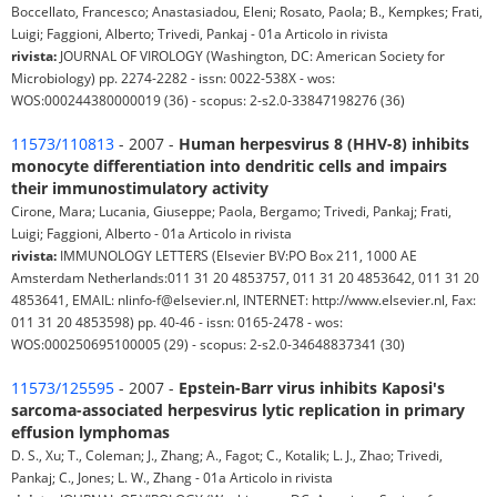
Boccellato, Francesco; Anastasiadou, Eleni; Rosato, Paola; B., Kempkes; Frati,
Luigi; Faggioni, Alberto; Trivedi, Pankaj - 01a Articolo in rivista
rivista:
JOURNAL OF VIROLOGY (Washington, DC: American Society for
Microbiology) pp. 2274-2282 - issn: 0022-538X - wos:
WOS:000244380000019 (36) - scopus: 2-s2.0-33847198276 (36)
11573/110813
- 2007 -
Human herpesvirus 8 (HHV-8) inhibits
monocyte differentiation into dendritic cells and impairs
their immunostimulatory activity
Cirone, Mara; Lucania, Giuseppe; Paola, Bergamo; Trivedi, Pankaj; Frati,
Luigi; Faggioni, Alberto - 01a Articolo in rivista
rivista:
IMMUNOLOGY LETTERS (Elsevier BV:PO Box 211, 1000 AE
Amsterdam Netherlands:011 31 20 4853757, 011 31 20 4853642, 011 31 20
4853641, EMAIL: nlinfo-f@elsevier.nl, INTERNET: http://www.elsevier.nl, Fax:
011 31 20 4853598) pp. 40-46 - issn: 0165-2478 - wos:
WOS:000250695100005 (29) - scopus: 2-s2.0-34648837341 (30)
11573/125595
- 2007 -
Epstein-Barr virus inhibits Kaposi's
sarcoma-associated herpesvirus lytic replication in primary
effusion lymphomas
D. S., Xu; T., Coleman; J., Zhang; A., Fagot; C., Kotalik; L. J., Zhao; Trivedi,
Pankaj; C., Jones; L. W., Zhang - 01a Articolo in rivista