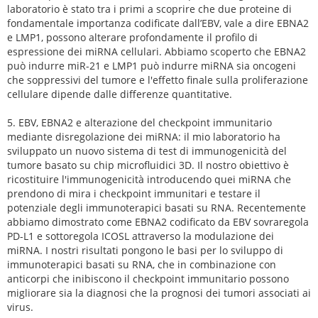
laboratorio è stato tra i primi a scoprire che due proteine ​​di
fondamentale importanza codificate dall’EBV, vale a dire EBNA2
e LMP1, possono alterare profondamente il profilo di
espressione dei miRNA cellulari. Abbiamo scoperto che EBNA2
può indurre miR-21 e LMP1 può indurre miRNA sia oncogeni
che soppressivi del tumore e l'effetto finale sulla proliferazione
cellulare dipende dalle differenze quantitative.
5. EBV, EBNA2 e alterazione del checkpoint immunitario
mediante disregolazione dei miRNA: il mio laboratorio ha
sviluppato un nuovo sistema di test di immunogenicità del
tumore basato su chip microfluidici 3D. Il nostro obiettivo è
ricostituire l'immunogenicità introducendo quei miRNA che
prendono di mira i checkpoint immunitari e testare il
potenziale degli immunoterapici basati su RNA. Recentemente
abbiamo dimostrato come EBNA2 codificato da EBV sovraregola
PD-L1 e sottoregola ICOSL attraverso la modulazione dei
miRNA. I nostri risultati pongono le basi per lo sviluppo di
immunoterapici basati su RNA, che in combinazione con
anticorpi che inibiscono il checkpoint immunitario possono
migliorare sia la diagnosi che la prognosi dei tumori associati ai
virus.