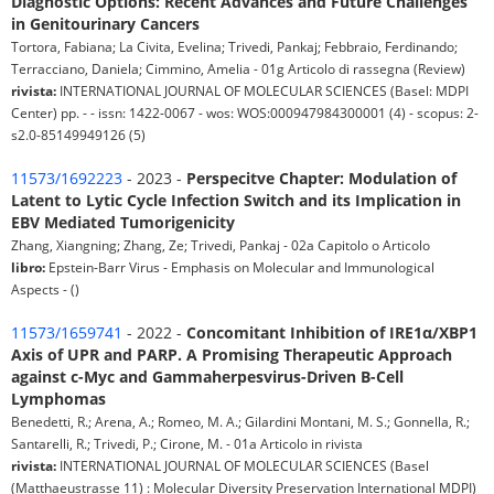
Diagnostic Options: Recent Advances and Future Challenges
in Genitourinary Cancers
Tortora, Fabiana; La Civita, Evelina; Trivedi, Pankaj; Febbraio, Ferdinando;
Terracciano, Daniela; Cimmino, Amelia - 01g Articolo di rassegna (Review)
rivista:
INTERNATIONAL JOURNAL OF MOLECULAR SCIENCES (Basel: MDPI
Center) pp. - - issn: 1422-0067 - wos: WOS:000947984300001 (4) - scopus: 2-
s2.0-85149949126 (5)
11573/1692223
- 2023 -
Perspecitve Chapter: Modulation of
Latent to Lytic Cycle Infection Switch and its Implication in
EBV Mediated Tumorigenicity
Zhang, Xiangning; Zhang, Ze; Trivedi, Pankaj - 02a Capitolo o Articolo
libro:
Epstein-Barr Virus - Emphasis on Molecular and Immunological
Aspects - ()
11573/1659741
- 2022 -
Concomitant Inhibition of IRE1α/XBP1
Axis of UPR and PARP. A Promising Therapeutic Approach
against c-Myc and Gammaherpesvirus-Driven B-Cell
Lymphomas
Benedetti, R.; Arena, A.; Romeo, M. A.; Gilardini Montani, M. S.; Gonnella, R.;
Santarelli, R.; Trivedi, P.; Cirone, M. - 01a Articolo in rivista
rivista:
INTERNATIONAL JOURNAL OF MOLECULAR SCIENCES (Basel
(Matthaeustrasse 11) : Molecular Diversity Preservation International MDPI)