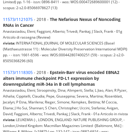
Limited) pp. 1-16 - issn: 0896-8411 - wos: WOS:000472689600001 (12) -
scopus: 2-s2.0-85066978627 (13)
11573/1121075
- 2018 -
The Nefarious Nexus of Noncoding
RNAs in Cancer
Anastasiadou, Eleni; Faggioni, Alberto; Trivedi, Pankaj; J Slack, Frank - 01g
Articolo di rassegna (Review)
rivista:
INTERNATIONAL JOURNAL OF MOLECULAR SCIENCES (Basel
(Matthaeustrasse 11) : Molecular Diversity Preservation International MDPI)
pp. - - issn: 1661-6596 - wos: WOS:000442807400251 (59) - scopus: 2-s2.0-
85050368296 (60)
11573/1118305
- 2018 -
Epstein-Barr virus encoded EBNA2
alters immune checkpoint PD-L1 expression by
downregulating miR-34a in B cell lymphomas
Anastasiadou, Eleni; Stroopinsky, Dina; Alimperti, Stella; L Jiao, Alan; R Pyzer,
Athalia; Cippitelli, Claudia; Pepe, Giuseppina; Severa, Martina; Rosenblatt,
Jacalyn; P Etna, Marilena; Rieger, Simone; Kempkes, Bettina; M Coccia,
Eliana; J Ho Sui, Shannan; S Chen, Christopher; Uccini, Stefania; Avigan,
David; Faggioni, Alberto; Trivedi, Pankaj; J Slack, Frank - 01a Articolo in rivista
rivista:
LEUKEMIA (-, LONDON, ENGLAND: NATURE PUBLISHING GROUP, -
London,United Kingdom: Macmillan Magazines Limited -[Baltimore, Md.] :
Williams & Wilkins, [c1987]-) pp. 132-147 - issn: 0887-6924 - wos: