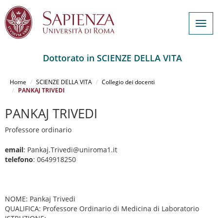
Togg
navig
Dottorato in SCIENZE DELLA VITA
Salta
al
Home
SCIENZE DELLA VITA
Collegio dei docenti
contenuto
PANKAJ TRIVEDI
principale
PANKAJ TRIVEDI
Professore ordinario
email
: Pankaj.Trivedi@uniroma1.it
telefono
: 0649918250
NOME: Pankaj Trivedi
QUALIFICA: Professore Ordinario di Medicina di Laboratorio