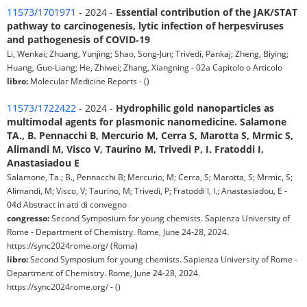
11573/1701971
- 2024 -
Essential contribution of the JAK/STAT
pathway to carcinogenesis, lytic infection of herpesviruses
and pathogenesis of COVID‑19
Li, Wenkai; Zhuang, Yunjing; Shao, Song-Jun; Trivedi, Pankaj; Zheng, Biying;
Huang, Guo-Liang; He, Zhiwei; Zhang, Xiangning - 02a Capitolo o Articolo
libro:
Molecular Medicine Reports - ()
11573/1722422
- 2024 -
Hydrophilic gold nanoparticles as
multimodal agents for plasmonic nanomedicine. Salamone
TA., B. Pennacchi B, Mercurio M, Cerra S, Marotta S, Mrmic S,
Alimandi M, Visco V, Taurino M, Trivedi P, I. Fratoddi I,
Anastasiadou E
Salamone, Ta.; B., Pennacchi B; Mercurio, M; Cerra, S; Marotta, S; Mrmic, S;
Alimandi, M; Visco, V; Taurino, M; Trivedi, P; Fratoddi I, I.; Anastasiadou, E -
04d Abstract in atti di convegno
congresso:
Second Symposium for young chemists. Sapienza University of
Rome - Department of Chemistry. Rome, June 24-28, 2024.
https://sync2024rome.org/ (Roma)
libro:
Second Symposium for young chemists. Sapienza University of Rome -
Department of Chemistry. Rome, June 24-28, 2024.
https://sync2024rome.org/ - ()