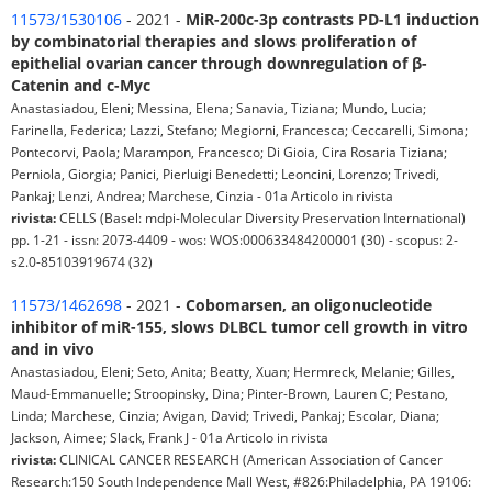
11573/1530106
- 2021 -
MiR-200c-3p contrasts PD-L1 induction
by combinatorial therapies and slows proliferation of
epithelial ovarian cancer through downregulation of β-
Catenin and c-Myc
Anastasiadou, Eleni; Messina, Elena; Sanavia, Tiziana; Mundo, Lucia;
Farinella, Federica; Lazzi, Stefano; Megiorni, Francesca; Ceccarelli, Simona;
Pontecorvi, Paola; Marampon, Francesco; Di Gioia, Cira Rosaria Tiziana;
Perniola, Giorgia; Panici, Pierluigi Benedetti; Leoncini, Lorenzo; Trivedi,
Pankaj; Lenzi, Andrea; Marchese, Cinzia - 01a Articolo in rivista
rivista:
CELLS (Basel: mdpi-Molecular Diversity Preservation International)
pp. 1-21 - issn: 2073-4409 - wos: WOS:000633484200001 (30) - scopus: 2-
s2.0-85103919674 (32)
11573/1462698
- 2021 -
Cobomarsen, an oligonucleotide
inhibitor of miR-155, slows DLBCL tumor cell growth in vitro
and in vivo
Anastasiadou, Eleni; Seto, Anita; Beatty, Xuan; Hermreck, Melanie; Gilles,
Maud-Emmanuelle; Stroopinsky, Dina; Pinter-Brown, Lauren C; Pestano,
Linda; Marchese, Cinzia; Avigan, David; Trivedi, Pankaj; Escolar, Diana;
Jackson, Aimee; Slack, Frank J - 01a Articolo in rivista
rivista:
CLINICAL CANCER RESEARCH (American Association of Cancer
Research:150 South Independence Mall West, #826:Philadelphia, PA 19106: