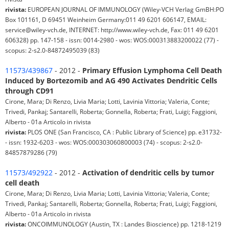
rivista:
EUROPEAN JOURNAL OF IMMUNOLOGY (Wiley-VCH Verlag GmBH:PO
Box 101161, D 69451 Weinheim Germany:011 49 6201 606147, EMAIL:
service@wiley-vch.de, INTERNET: http://www.wiley-vch.de, Fax: 011 49 6201
606328) pp. 147-158 - issn: 0014-2980 - wos: WOS:000313883200022 (77) -
scopus: 2-s2.0-84872495039 (83)
11573/439867
- 2012 -
Primary Effusion Lymphoma Cell Death
Induced by Bortezomib and AG 490 Activates Dendritic Cells
through CD91
Cirone, Mara; Di Renzo, Livia Maria; Lotti, Lavinia Vittoria; Valeria, Conte;
Trivedi, Pankaj; Santarelli, Roberta; Gonnella, Roberta; Frati, Luigi; Faggioni,
Alberto - 01a Articolo in rivista
rivista:
PLOS ONE (San Francisco, CA : Public Library of Science) pp. e31732-
- issn: 1932-6203 - wos: WOS:000303060800003 (74) - scopus: 2-s2.0-
84857879286 (79)
11573/492922
- 2012 -
Activation of dendritic cells by tumor
cell death
Cirone, Mara; Di Renzo, Livia Maria; Lotti, Lavinia Vittoria; Valeria, Conte;
Trivedi, Pankaj; Santarelli, Roberta; Gonnella, Roberta; Frati, Luigi; Faggioni,
Alberto - 01a Articolo in rivista
rivista:
ONCOIMMUNOLOGY (Austin, TX : Landes Bioscience) pp. 1218-1219