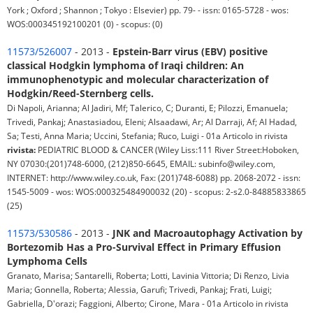
York ; Oxford ; Shannon ; Tokyo : Elsevier) pp. 79- - issn: 0165-5728 - wos:
WOS:000345192100201 (0) - scopus: (0)
11573/526007
- 2013 -
Epstein-Barr virus (EBV) positive
classical Hodgkin lymphoma of Iraqi children: An
immunophenotypic and molecular characterization of
Hodgkin/Reed-Sternberg cells.
Di Napoli, Arianna; Al Jadiri, Mf; Talerico, C; Duranti, E; Pilozzi, Emanuela;
Trivedi, Pankaj; Anastasiadou, Eleni; Alsaadawi, Ar; Al Darraji, Af; Al Hadad,
Sa; Testi, Anna Maria; Uccini, Stefania; Ruco, Luigi - 01a Articolo in rivista
rivista:
PEDIATRIC BLOOD & CANCER (Wiley Liss:111 River Street:Hoboken,
NY 07030:(201)748-6000, (212)850-6645, EMAIL: subinfo@wiley.com,
INTERNET: http://www.wiley.co.uk, Fax: (201)748-6088) pp. 2068-2072 - issn:
1545-5009 - wos: WOS:000325484900032 (20) - scopus: 2-s2.0-84885833865
(25)
11573/530586
- 2013 -
JNK and Macroautophagy Activation by
Bortezomib Has a Pro-Survival Effect in Primary Effusion
Lymphoma Cells
Granato, Marisa; Santarelli, Roberta; Lotti, Lavinia Vittoria; Di Renzo, Livia
Maria; Gonnella, Roberta; Alessia, Garufi; Trivedi, Pankaj; Frati, Luigi;
Gabriella, D'orazi; Faggioni, Alberto; Cirone, Mara - 01a Articolo in rivista