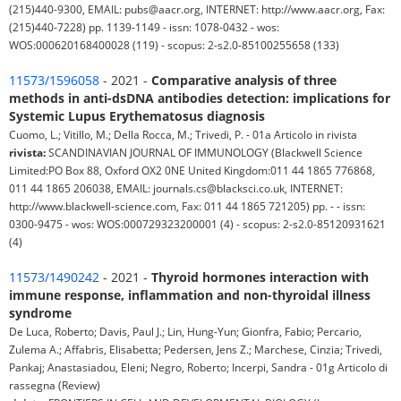
(215)440-9300, EMAIL: pubs@aacr.org, INTERNET: http://www.aacr.org, Fax:
(215)440-7228) pp. 1139-1149 - issn: 1078-0432 - wos:
WOS:000620168400028 (119) - scopus: 2-s2.0-85100255658 (133)
11573/1596058
- 2021 -
Comparative analysis of three
methods in anti-dsDNA antibodies detection: implications for
Systemic Lupus Erythematosus diagnosis
Cuomo, L.; Vitillo, M.; Della Rocca, M.; Trivedi, P. - 01a Articolo in rivista
rivista:
SCANDINAVIAN JOURNAL OF IMMUNOLOGY (Blackwell Science
Limited:PO Box 88, Oxford OX2 0NE United Kingdom:011 44 1865 776868,
011 44 1865 206038, EMAIL: journals.cs@blacksci.co.uk, INTERNET:
http://www.blackwell-science.com, Fax: 011 44 1865 721205) pp. - - issn:
0300-9475 - wos: WOS:000729323200001 (4) - scopus: 2-s2.0-85120931621
(4)
11573/1490242
- 2021 -
Thyroid hormones interaction with
immune response, inflammation and non-thyroidal illness
syndrome
De Luca, Roberto; Davis, Paul J.; Lin, Hung-Yun; Gionfra, Fabio; Percario,
Zulema A.; Affabris, Elisabetta; Pedersen, Jens Z.; Marchese, Cinzia; Trivedi,
Pankaj; Anastasiadou, Eleni; Negro, Roberto; Incerpi, Sandra - 01g Articolo di
rassegna (Review)