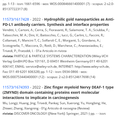
pp. 1-13 - issn: 1661-6596 - wos: WOS:000846661400001 (7) - scopus: 2-s2.0-
85137722317 (8)
11573/1617428
- 2022 -
Hydrophilic gold nanoparticles as Anti-
PD-L1 antibody carriers. Synthesis and interface properties
Venditti, I.; Cartoni, A.; Cerra, S.; Fioravanti, R.; Salamone, T. A.; Sciubba, F.;
Tabocchini, M. A.; Dini, V.; Battocchio, C.; Iucci, G.; Carlini, L.; Faccini, R.;
Collamati, F.; Mancini T, C.; Solfaroli C, E.; Morganti, S.; Giordano, A.;
Scotognella, T.; Maccora, D.; Rotili, D.; Marchese, C.; Anastasiadou, E.;
Trivedi, P.; Fratoddi, I. - 01a Articolo in rivista
rivista:
PARTICLE & PARTICLE SYSTEMS CHARACTERIZATION (Wiley-VCH
Verlag GmBH:PO Box 101161, D 69451 Weinheim Germany:011 49 6201
606147, EMAIL: service@wiley-vch.de, INTERNET: http://www.wiley-vch.de,
Fax: 011 49 6201 606328) pp. 1-12 - issn: 0934-0866 - wos:
WOS:000753440400001 (12) - scopus: 2-s2.0-85124617698 (14)
11573/1674393
- 2022 -
Zinc finger myeloid Nervy DEAF-1 type
(ZMYND) domain containing proteins exert molecular
interactions to implicate in carcinogenesis
Wu, Longji; Huang, Jing; Trivedi, Pankaj; Sun, Xuerong; Yu, Hongbing; He,
Zhiwei; Zhang, Xiangning - 01g Articolo di rassegna (Review)
rivista:
DISCOVER ONCOLOGY ([New York]: Springer, 2021-) pp. - - issn: