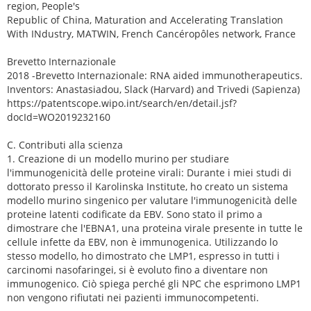
region, People's
Republic of China, Maturation and Accelerating Translation
With INdustry, MATWIN, French Cancéropôles network, France
Brevetto Internazionale
2018 -Brevetto Internazionale: RNA aided immunotherapeutics.
Inventors: Anastasiadou, Slack (Harvard) and Trivedi (Sapienza)
https://patentscope.wipo.int/search/en/detail.jsf?
docId=WO2019232160
C. Contributi alla scienza
1. Creazione di un modello murino per studiare
l'immunogenicità delle proteine ​​virali: Durante i miei studi di
dottorato presso il Karolinska Institute, ho creato un sistema
modello murino singenico per valutare l'immunogenicità delle
proteine ​​latenti codificate da EBV. Sono stato il primo a
dimostrare che l'EBNA1, una proteina virale presente in tutte le
cellule infette da EBV, non è immunogenica. Utilizzando lo
stesso modello, ho dimostrato che LMP1, espresso in tutti i
carcinomi nasofaringei, si è evoluto fino a diventare non
immunogenico. Ciò spiega perché gli NPC che esprimono LMP1
non vengono rifiutati nei pazienti immunocompetenti.