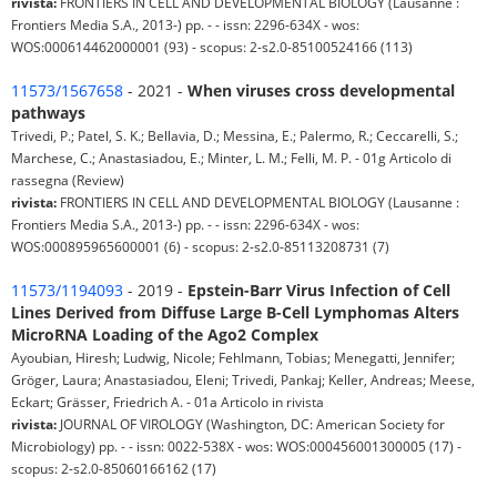
rivista:
FRONTIERS IN CELL AND DEVELOPMENTAL BIOLOGY (Lausanne :
Frontiers Media S.A., 2013-) pp. - - issn: 2296-634X - wos:
WOS:000614462000001 (93) - scopus: 2-s2.0-85100524166 (113)
11573/1567658
- 2021 -
When viruses cross developmental
pathways
Trivedi, P.; Patel, S. K.; Bellavia, D.; Messina, E.; Palermo, R.; Ceccarelli, S.;
Marchese, C.; Anastasiadou, E.; Minter, L. M.; Felli, M. P. - 01g Articolo di
rassegna (Review)
rivista:
FRONTIERS IN CELL AND DEVELOPMENTAL BIOLOGY (Lausanne :
Frontiers Media S.A., 2013-) pp. - - issn: 2296-634X - wos:
WOS:000895965600001 (6) - scopus: 2-s2.0-85113208731 (7)
11573/1194093
- 2019 -
Epstein-Barr Virus Infection of Cell
Lines Derived from Diffuse Large B-Cell Lymphomas Alters
MicroRNA Loading of the Ago2 Complex
Ayoubian, Hiresh; Ludwig, Nicole; Fehlmann, Tobias; Menegatti, Jennifer;
Gröger, Laura; Anastasiadou, Eleni; Trivedi, Pankaj; Keller, Andreas; Meese,
Eckart; Grässer, Friedrich A. - 01a Articolo in rivista
rivista:
JOURNAL OF VIROLOGY (Washington, DC: American Society for
Microbiology) pp. - - issn: 0022-538X - wos: WOS:000456001300005 (17) -
scopus: 2-s2.0-85060166162 (17)