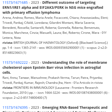
11573/1671685
- 2023 -
Different outcome of targeting
ERN1/IRE1 alpha and EIF2AK3/PERK in NSG mice engrafted
with primary effusion lymphoma
Arena, Andrea; Romeo, Maria Anele; Focaccetti, Chiara; Anastasiadou, Eleni;
Trivedi, Pankaj; Cifaldi, Loredana; Gilardini Montani, Maria Saveria;
Benedetti, Rossella; Santarelli, Roberta; Gonnella, Roberta; Benvenuto,
Monica; Marchese, Cinzia; Masuelli, Laura; Bei, Roberto; Cirone, Mara - 01f
Lettera, Nota
rivista:
BRITISH JOURNAL OF HAEMATOLOGY (Oxford]: [Blackwell Science].)
pp. 1-4 - issn: 1365-2141 - wos: WOS:000935692900001 (1) - scopus: 2-s2.0-
85148023663 (1)
11573/1692222
- 2023 -
Understanding the role of membrane
cholesterol upon Epstein Barr virus infection in astroglial
cells.
Rani, Annu; Tanwar, Manushree; Prakash Verma, Tarun; Patra, Priyanka;
Trivedi, Pankaj; Kumar, Rajesh; Chandra Jha, Hem - 01a Articolo in rivista
rivista:
FRONTIERS IN IMMUNOLOGY (Lausanne : Frontiers Research
Foundation, 2010-) pp. - - issn: 1664-3224 - wos: WOS:001087438000001 (6) -
scopus: 2-s2.0-85174800400 (7)
11573/1674395
- 2023 -
Emerging RNA-Based Therapeutic and