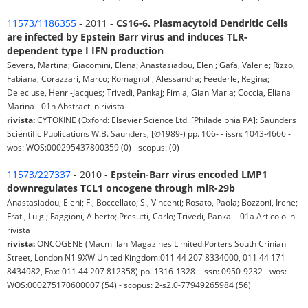
11573/1186355
- 2011 -
CS16-6. Plasmacytoid Dendritic Cells
are infected by Epstein Barr virus and induces TLR-
dependent type I IFN production
Severa, Martina; Giacomini, Elena; Anastasiadou, Eleni; Gafa, Valerie; Rizzo,
Fabiana; Corazzari, Marco; Romagnoli, Alessandra; Feederle, Regina;
Delecluse, Henri-Jacques; Trivedi, Pankaj; Fimia, Gian Maria; Coccia, Eliana
Marina - 01h Abstract in rivista
rivista:
CYTOKINE (Oxford: Elsevier Science Ltd. [Philadelphia PA]: Saunders
Scientific Publications W.B. Saunders, [©1989-) pp. 106- - issn: 1043-4666 -
wos: WOS:000295437800359 (0) - scopus: (0)
11573/227337
- 2010 -
Epstein-Barr virus encoded LMP1
downregulates TCL1 oncogene through miR-29b
Anastasiadou, Eleni; F., Boccellato; S., Vincenti; Rosato, Paola; Bozzoni, Irene;
Frati, Luigi; Faggioni, Alberto; Presutti, Carlo; Trivedi, Pankaj - 01a Articolo in
rivista
rivista:
ONCOGENE (Macmillan Magazines Limited:Porters South Crinian
Street, London N1 9XW United Kingdom:011 44 207 8334000, 011 44 171
8434982, Fax: 011 44 207 812358) pp. 1316-1328 - issn: 0950-9232 - wos:
WOS:000275170600007 (54) - scopus: 2-s2.0-77949265984 (56)