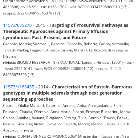
EMAIL: nlinfo-f@elsevier.nl, INTERNET: http://www.elsevier.nl, Fax: 011 31 20
4853598) pp. 95-99 - issn: 0168-1702 - wos: WOS:000347595900013 (17) -
scopus: 2-s2.0-84919346378 (17)
11573/675270
- 2015 -
Targeting of Prosurvival Pathways as
Therapeutic Approaches against Primary Effusion
Lymphomas: Past, Present, and Future
Granato, Marisa; Santarelli, Roberta; Gonnella, Roberta; Farina, Antonella;
Trivedi, Pankaj; Faggioni, Alberto; Cirone, Mara - 01g Articolo di rassegna
(Review)
rivista:
BIOMED RESEARCH INTERNATIONAL (London: Hindawi, [2001]-) pp. -
- issn: 2314-6141 - wos: WOS:000349262500001 (12) - scopus: 2-s2.0-
84933073693 (13)
11573/1186435
- 2014 -
Characterization of Epstein–Barr virus
genotypes in multiple sclerosis through next generation
sequencing approaches
Coarelli, Giulia; Manzari, Caterina; Annese, Anita; Anastasiadou, Eleni;
Policano, Claudia; D'erchia, Anna Maria; Picardi, Ernesto; Buscarinu, Maria
Chiara; Annibali, Viviana; Ricigliano, Vito Ag; Tullo, Antonia; Trivedi, Pankaj;
Pesole, Graziano; Ristori, Giovanni; Salvetti, Marco; Mechelli, Rosella - 01h
Abstract in rivista
rivista:
JOURNAL OF NEUROIMMUNOLOGY (Amsterdam ; Lausanne ; New