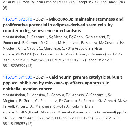
2730-6011 - wos: WOS:000899581700002 (6) - scopus: 2-s2.0-85144271263
(6)
11573/1572518
- 2021 -
MiR-200c-3p maintains stemness and
proliferative potential in adipose-derived stem cells by
counteracting senescence mechanisms
Anastasiadou, E.; Ceccarelli, S.; Messina, E.; Gerini, G.; Megiorni, F.;
Pontecorvi, P.; Camero, S.; Onesti, M. G.; Trivedi, P.; Faenza, M.; Coscioni, E.;
Nicoletti, G. F.; Napoli, C.; Marchese, C. - 01a Articolo in rivista
rivista:
PLOS ONE (San Francisco, CA : Public Library of Science) pp. 1-17 -
issn: 1932-6203 - wos: WOS:000707073300017 (12) - scopus: 2-s2.0-
85115226399 (13)
11573/1571900
- 2021 -
Calcineurin gamma catalytic subunit
ppp3cc inhibition by mir-200c-3p affects apoptosis in
epithelial ovarian cancer
Anastasiadou, E.; Messina, E.; Sanavia, T.; Labruna, V.; Ceccarelli, S.;
Megiorni, F.; Gerini, G.; Pontecorvi, P.; Camero, S.; Perniola, G.; Venneri, M. A.;
Trivedi, P.; Lenzi, A.; Marchese, C. - 01a Articolo in rivista
rivista:
GENES (Basel : Molecular Diversity Preservation International) pp. 1-
16 - issn: 2073-4425 - wos: WOS:000699527900001 (11) - scopus: 2-s2.0-
85115135057 (12)