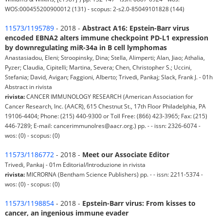
WOS:000455200900012 (131) - scopus: 2-s2.0-85049101828 (144)
11573/1195789
- 2018 -
Abstract A16: Epstein-Barr virus
encoded EBNA2 alters immune checkpoint PD-L1 expression
by downregulating miR-34a in B cell lymphomas
Anastasiadou, Eleni; Stroopinsky, Dina; Stella, Alimperti; Alan, Jiao; Athalia,
Pyzer; Claudia, Cipitelli; Martina, Severa; Chen, Christopher S.; Uccini,
Stefania; David, Avigan; Faggioni, Alberto; Trivedi, Pankaj; Slack, Frank J. - 01h
Abstract in rivista
rivista:
CANCER IMMUNOLOGY RESEARCH (American Association for
Cancer Research, Inc. (AACR), 615 Chestnut St., 17th Floor Philadelphia, PA
19106-4404; Phone: (215) 440-9300 or Toll Free: (866) 423-3965; Fax: (215)
446-7289; E-mail: cancerimmunolres@aacr.org.) pp. - - issn: 2326-6074 -
wos: (0) - scopus: (0)
11573/1186772
- 2018 -
Meet our Associate Editor
Trivedi, Pankaj - 01m Editorial/Introduzione in rivista
rivista:
MICRORNA (Bentham Science Publishers) pp. - - issn: 2211-5374 -
wos: (0) - scopus: (0)
11573/1198854
- 2018 -
Epstein-Barr virus: From kisses to
cancer, an ingenious immune evader