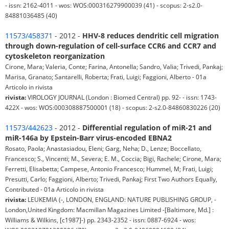
- issn: 2162-4011 - wos: WOS:000316279900039 (41) - scopus: 2-s2.0-
84881036485 (40)
11573/458371
- 2012 -
HHV-8 reduces dendritic cell migration
through down-regulation of cell-surface CCR6 and CCR7 and
cytoskeleton reorganization
Cirone, Mara; Valeria, Conte; Farina, Antonella; Sandro, Valia; Trivedi, Pankaj;
Marisa, Granato; Santarelli, Roberta; Frati, Luigi; Faggioni, Alberto - 01a
Articolo in rivista
rivista:
VIROLOGY JOURNAL (London : Biomed Central) pp. 92- - issn: 1743-
422X - wos: WOS:000308887500001 (18) - scopus: 2-s2.0-84860830226 (20)
11573/442623
- 2012 -
Differential regulation of miR-21 and
miR-146a by Epstein-Barr virus-encoded EBNA2
Rosato, Paola; Anastasiadou, Eleni; Garg, Neha; D., Lenze; Boccellato,
Francesco; S., Vincenti; M., Severa; E. M., Coccia; Bigi, Rachele; Cirone, Mara;
Ferretti, Elisabetta; Campese, Antonio Francesco; Hummel, M; Frati, Luigi;
Presutti, Carlo; Faggioni, Alberto; Trivedi, Pankaj; First Two Authors Equally,
Contributed - 01a Articolo in rivista
rivista:
LEUKEMIA (-, LONDON, ENGLAND: NATURE PUBLISHING GROUP, -
London,United Kingdom: Macmillan Magazines Limited -[Baltimore, Md.] :
Williams & Wilkins, [c1987]-) pp. 2343-2352 - issn: 0887-6924 - wos: