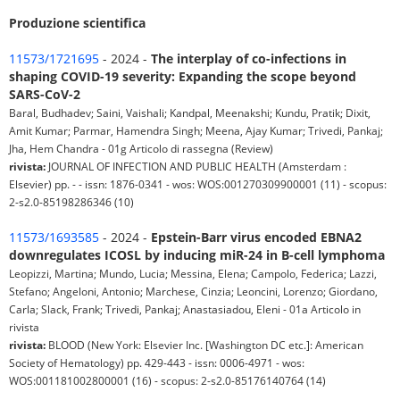
Produzione scientifica
11573/1721695
- 2024 -
The interplay of co-infections in
shaping COVID-19 severity: Expanding the scope beyond
SARS-CoV-2
Baral, Budhadev; Saini, Vaishali; Kandpal, Meenakshi; Kundu, Pratik; Dixit,
Amit Kumar; Parmar, Hamendra Singh; Meena, Ajay Kumar; Trivedi, Pankaj;
Jha, Hem Chandra - 01g Articolo di rassegna (Review)
rivista:
JOURNAL OF INFECTION AND PUBLIC HEALTH (Amsterdam :
Elsevier) pp. - - issn: 1876-0341 - wos: WOS:001270309900001 (11) - scopus:
2-s2.0-85198286346 (10)
11573/1693585
- 2024 -
Epstein-Barr virus encoded EBNA2
downregulates ICOSL by inducing miR-24 in B-cell lymphoma
Leopizzi, Martina; Mundo, Lucia; Messina, Elena; Campolo, Federica; Lazzi,
Stefano; Angeloni, Antonio; Marchese, Cinzia; Leoncini, Lorenzo; Giordano,
Carla; Slack, Frank; Trivedi, Pankaj; Anastasiadou, Eleni - 01a Articolo in
rivista
rivista:
BLOOD (New York: Elsevier Inc. [Washington DC etc.]: American
Society of Hematology) pp. 429-443 - issn: 0006-4971 - wos:
WOS:001181002800001 (16) - scopus: 2-s2.0-85176140764 (14)