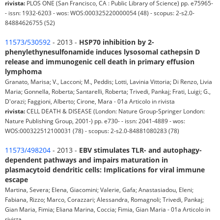
rivista:
PLOS ONE (San Francisco, CA : Public Library of Science) pp. e75965-
- issn: 1932-6203 - wos: WOS:000325220000054 (48) - scopus: 2-s2.0-
84884626755 (52)
11573/530592
- 2013 -
HSP70 inhibition by 2-
phenylethynesulfonamide induces lysosomal cathepsin D
release and immunogenic cell death in primary effusion
lymphoma
Granato, Marisa; V., Lacconi; M., Peddis; Lotti, Lavinia Vittoria; Di Renzo, Livia
Maria; Gonnella, Roberta; Santarelli, Roberta; Trivedi, Pankaj; Frati, Luigi; G.,
D'orazi; Faggioni, Alberto; Cirone, Mara - 01a Articolo in rivista
rivista:
CELL DEATH & DISEASE (London: Nature Group-Springer London:
Nature Publishing Group, 2001-) pp. e730- - issn: 2041-4889 - wos:
WOS:000322512100031 (78) - scopus: 2-s2.0-84881080283 (78)
11573/498204
- 2013 -
EBV stimulates TLR- and autophagy-
dependent pathways and impairs maturation in
plasmacytoid dendritic cells: Implications for viral immune
escape
Martina, Severa; Elena, Giacomini; Valerie, Gafa; Anastasiadou, Eleni;
Fabiana, Rizzo; Marco, Corazzari; Alessandra, Romagnoli; Trivedi, Pankaj;
Gian Maria, Fimia; Eliana Marina, Coccia; Fimia, Gian Maria - 01a Articolo in
rivista