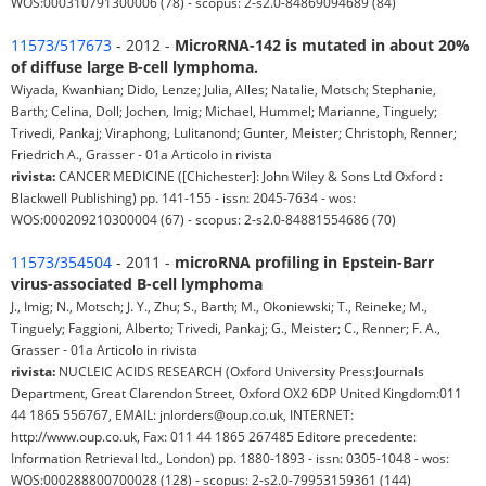
WOS:000310791300006 (78) - scopus: 2-s2.0-84869094689 (84)
11573/517673
- 2012 -
MicroRNA-142 is mutated in about 20%
of diffuse large B-cell lymphoma.
Wiyada, Kwanhian; Dido, Lenze; Julia, Alles; Natalie, Motsch; Stephanie,
Barth; Celina, Doll; Jochen, Imig; Michael, Hummel; Marianne, Tinguely;
Trivedi, Pankaj; Viraphong, Lulitanond; Gunter, Meister; Christoph, Renner;
Friedrich A., Grasser - 01a Articolo in rivista
rivista:
CANCER MEDICINE ([Chichester]: John Wiley & Sons Ltd Oxford :
Blackwell Publishing) pp. 141-155 - issn: 2045-7634 - wos:
WOS:000209210300004 (67) - scopus: 2-s2.0-84881554686 (70)
11573/354504
- 2011 -
microRNA profiling in Epstein-Barr
virus-associated B-cell lymphoma
J., Imig; N., Motsch; J. Y., Zhu; S., Barth; M., Okoniewski; T., Reineke; M.,
Tinguely; Faggioni, Alberto; Trivedi, Pankaj; G., Meister; C., Renner; F. A.,
Grasser - 01a Articolo in rivista
rivista:
NUCLEIC ACIDS RESEARCH (Oxford University Press:Journals
Department, Great Clarendon Street, Oxford OX2 6DP United Kingdom:011
44 1865 556767, EMAIL: jnlorders@oup.co.uk, INTERNET:
http://www.oup.co.uk, Fax: 011 44 1865 267485 Editore precedente:
Information Retrieval ltd., London) pp. 1880-1893 - issn: 0305-1048 - wos:
WOS:000288800700028 (128) - scopus: 2-s2.0-79953159361 (144)