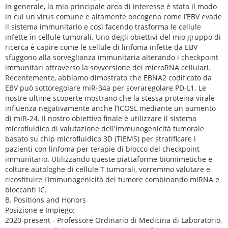
In generale, la mia principale area di interesse è stata il modo
in cui un virus comune e altamente oncogeno come l’EBV evade
il sistema immunitario e così facendo trasforma le cellule
infette in cellule tumorali. Uno degli obiettivi del mio gruppo di
ricerca è capire come le cellule di linfoma infette da EBV
sfuggono alla sorveglianza immunitaria alterando i checkpoint
immunitari attraverso la sovversione dei microRNA cellulari.
Recentemente, abbiamo dimostrato che EBNA2 codificato da
EBV può sottoregolare miR-34a per sovraregolare PD-L1. Le
nostre ultime scoperte mostrano che la stessa proteina virale
influenza negativamente anche l’ICOSL mediante un aumento
di miR-24. Il nostro obiettivo finale è utilizzare il sistema
microfluidico di valutazione dell'immunogenicità tumorale
basato su chip microfluidico 3D (TIEMS) per stratificare i
pazienti con linfoma per terapie di blocco del checkpoint
immunitario. Utilizzando queste piattaforme biomimetiche e
colture autologhe di cellule T tumorali, vorremmo valutare e
ricostituire l'immunogenicità del tumore combinando miRNA e
bloccanti IC.
B. Positions and Honors
Posizione e Impiego:
2020-present - Professore Ordinario di Medicina di Laboratorio,