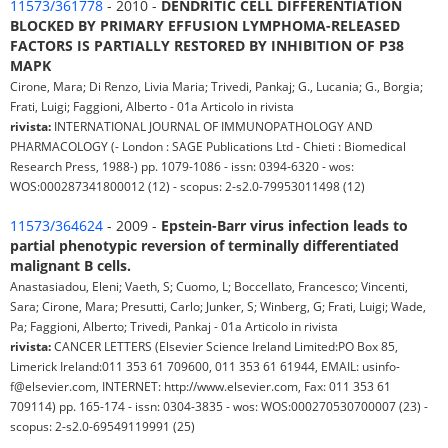
11573/361778
- 2010 -
DENDRITIC CELL DIFFERENTIATION
BLOCKED BY PRIMARY EFFUSION LYMPHOMA-RELEASED
FACTORS IS PARTIALLY RESTORED BY INHIBITION OF P38
MAPK
Cirone, Mara; Di Renzo, Livia Maria; Trivedi, Pankaj; G., Lucania; G., Borgia;
Frati, Luigi; Faggioni, Alberto - 01a Articolo in rivista
rivista:
INTERNATIONAL JOURNAL OF IMMUNOPATHOLOGY AND
PHARMACOLOGY (- London : SAGE Publications Ltd - Chieti : Biomedical
Research Press, 1988-) pp. 1079-1086 - issn: 0394-6320 - wos:
WOS:000287341800012 (12) - scopus: 2-s2.0-79953011498 (12)
11573/364624
- 2009 -
Epstein-Barr virus infection leads to
partial phenotypic reversion of terminally differentiated
malignant B cells.
Anastasiadou, Eleni; Vaeth, S; Cuomo, L; Boccellato, Francesco; Vincenti,
Sara; Cirone, Mara; Presutti, Carlo; Junker, S; Winberg, G; Frati, Luigi; Wade,
Pa; Faggioni, Alberto; Trivedi, Pankaj - 01a Articolo in rivista
rivista:
CANCER LETTERS (Elsevier Science Ireland Limited:PO Box 85,
Limerick Ireland:011 353 61 709600, 011 353 61 61944, EMAIL: usinfo-
f@elsevier.com, INTERNET: http://www.elsevier.com, Fax: 011 353 61
709114) pp. 165-174 - issn: 0304-3835 - wos: WOS:000270530700007 (23) -
scopus: 2-s2.0-69549119991 (25)